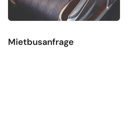
Mietbusanfrage
Gewünschtes Reisziel
*
Abfahrtsort
*
Teilnehmerzahl
*