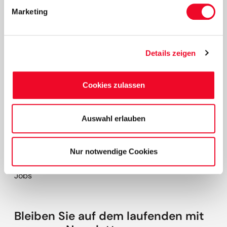
Unsere Reisebüros
Marketing
Buchen ohne Anzahlung
Anreise und Haustürservice
Reiseversicherung
Details zeigen
Mobilitätshinweise
Newsletter
Cookies zulassen
Über uns
Auswahl erlauben
Schubert Klimawald
Schubert Bordservice
Nur notwendige Cookies
Schubert Terminals
Jobs
Bleiben Sie auf dem laufenden mit