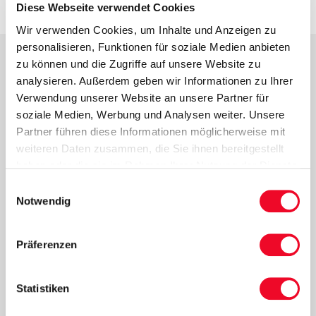
Diese Webseite verwendet Cookies
Wir verwenden Cookies, um Inhalte und Anzeigen zu
personalisieren, Funktionen für soziale Medien anbieten
zu können und die Zugriffe auf unsere Website zu
analysieren. Außerdem geben wir Informationen zu Ihrer
Kontakt
Verwendung unserer Website an unsere Partner für
soziale Medien, Werbung und Analysen weiter. Unsere
SCHUBERT TOURISTIK GMBH
Partner führen diese Informationen möglicherweise mit
Taubenstr. 8
weiteren Daten zusammen, die Sie ihnen bereitgestellt
06449 Aschersleben
haben oder die sie im Rahmen Ihrer Nutzung der Dienste
Tel:
+49 (0) 3473 / 22666-0
gesammelt haben.
Einwilligungsauswahl
Fax: +49 (0) 3473 / 93499-69
Notwendig
E-Mail:
info@schubert-touristik.de
Präferenzen
Services
Statistiken
Kataloge bestellen