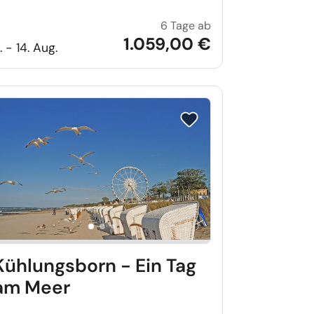
6 Tage ab
de Anreise Sonntag
Die Berge der Zentr
1.059,00 €
. - 14. Aug.
iste setzen
Reise auf Merkliste setzen
Kühlungsborn - Ein Tag
am Meer