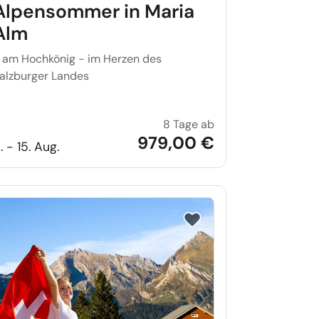
Alpensommer in Maria
Alm
 am Hochkönig - im Herzen des
alzburger Landes
8 Tage ab
 Tage in Maria Alm
Traumhafter Alpens
979,00 €
. - 15. Aug.
iste setzen
Reise auf Merkliste setzen