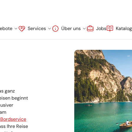
ebote
Services
Über uns
Jobs
Katalo
as ganz
eisen beginnt
lusiver
 am
 Bordservice
ss Ihre Reise