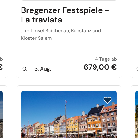
Bregenzer Festspiele -
La traviata
... mit Insel Reichenau, Konstanz und
Kloster Salem
ab
4 Tage ab
Military Tattoo in Edinburgh
Bregenzer
€
679,00 €
10. - 13. Aug.
1
e auf Merkliste setzen
Reise auf Merkl