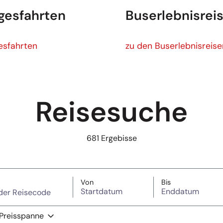
gesfahrten
Buserlebnisrei
esfahrten
Buserlebnisreisen
esfahrten
zu den Buserlebnisreise
Reisesuche
681
Ergebisse
wort oder Reisecode)
Startdatum
Enddatum
Von
Bis
Preisspanne