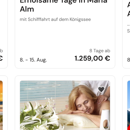
Alm
mit Schifffahrt auf dem Königssee
…
S
ab
8 Tage ab
Swinemünde Anreise Samstag
Erholsame
€
1.259,00 €
8. - 15. Aug.
8
e auf Merkliste setzen
Reise auf Merkl