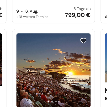
ab
8 Tage ab
Ostfrieslands Trauminseln
Swinemün
9. - 16. Aug.
€
799,00 €
9
+ 18 weitere Termine
e auf Merkliste setzen
Reise auf Merkl