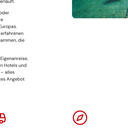
rläuft.
 oder
re
 Europas.
n erfahrenen
rammen, die
 Eigenanreise,
en Hotels und
 – alles
tiges Angebot