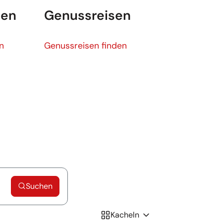
sen
Genussreisen
Genussreisen
n
Genussreisen finden
Suchen
Kacheln