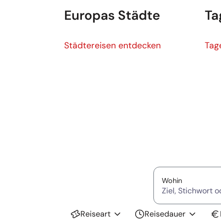
Europas Städte
Ta
Europas Städte
Tag
Städtereisen entdecken
Tag
Suche überspringen
(Ziel, Stich
Wohin
Reiseart
Reisedauer