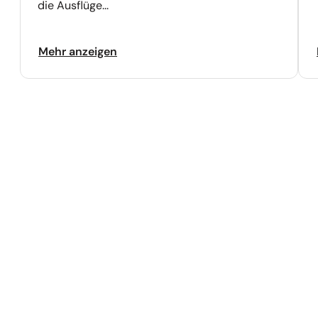
die Ausflüge...
Mehr anzeigen
Kontakt
SCHUBERT TOURISTIK GMBH
Taubenstr. 8
06449 Aschersleben
Tel:
+49 (0) 3473 / 22666-0
Fax: +49 (0) 3473 / 93499-69
E-Mail:
info@schubert-touristik.de