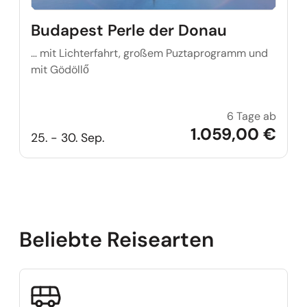
Budapest Perle der Donau
… mit Lichterfahrt, großem Puztaprogramm und
mit Gödöllő
6 Tage ab
Budap
1.059,00 €
25. - 30. Sep.
Beliebte Reisearten
Beliebte Reisearten überspringen