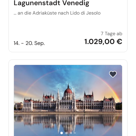
Lagunenstadt Venedig
… an die Adriaküste nach Lido di Jesolo
7 Tage ab
Zaube
1.029,00 €
14. - 20. Sep.
Reise auf Me