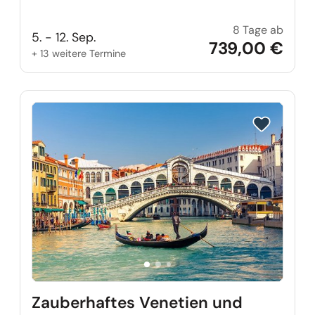
8 Tage ab
Swine
5. - 12. Sep.
739,00 €
+ 13 weitere Termine
Reise auf Me
Zauberhaftes Venetien und