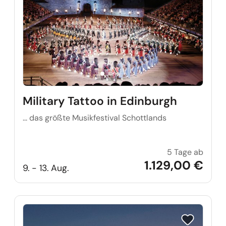
Military Tattoo in Edinburgh
... das größte Musikfestival Schottlands
5 Tage ab
Milita
1.129,00 €
9. - 13. Aug.
Reise auf Me