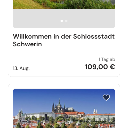
Willkommen in der Schlossstadt
Schwerin
1 Tag ab
Willko
109,00 €
13. Aug.
Reise auf Me