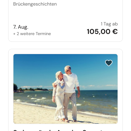
Brückengeschichten
1 Tag ab
Eine E
7. Aug.
105,00 €
+ 2 weitere Termine
Reise auf Me