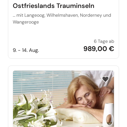
Ostfrieslands Trauminseln
... mit Langeoog, Wilhelmshaven, Norderney und
Wangerooge
6 Tage ab
Ostfri
989,00 €
9. - 14. Aug.
Reise auf Me