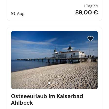
1 Tag ab
Kühlu
89,00 €
10. Aug.
Reise auf Me
Ostseeurlaub im Kaiserbad
Ahlbeck