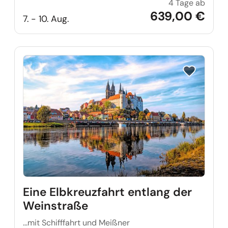
4 Tage ab
Störte
639,00 €
7. - 10. Aug.
Reise auf Me
Eine Elbkreuzfahrt entlang der
Weinstraße
...mit Schifffahrt und Meißner