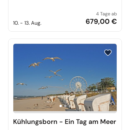
4 Tage ab
Bregen
679,00 €
10. - 13. Aug.
Reise auf Me
Kühlungsborn - Ein Tag am Meer