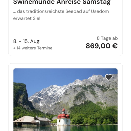
Swinemünde Anreise Samstag
… das traditionsreichste Seebad auf Usedom
erwartet Sie!
8 Tage ab
Swine
8. - 15. Aug.
869,00 €
+ 14 weitere Termine
Reise auf Me