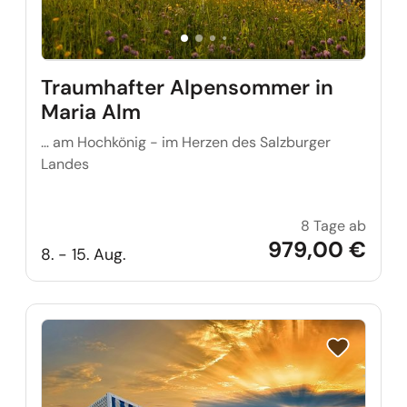
Traumhafter Alpensommer in
Maria Alm
… am Hochkönig - im Herzen des Salzburger
Landes
8 Tage ab
Traum
979,00 €
8. - 15. Aug.
Reise auf Me