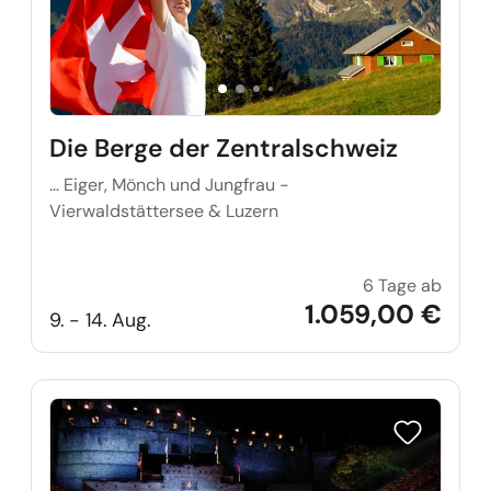
Die Berge der Zentralschweiz
… Eiger, Mönch und Jungfrau -
Vierwaldstättersee & Luzern
6 Tage ab
Die Be
1.059,00 €
9. - 14. Aug.
Reise auf Me