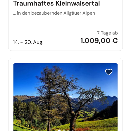
Traumhaftes Kleinwalsertal
… in den bezaubernden Allgäuer Alpen
7 Tage ab
Traumh
1.009,00 €
14. - 20. Aug.
Reise auf Me