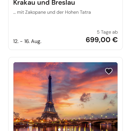
Krakau und Breslau
… mit Zakopane und der Hohen Tatra
5 Tage ab
Krakau
699,00 €
12. - 16. Aug.
Reise auf Me