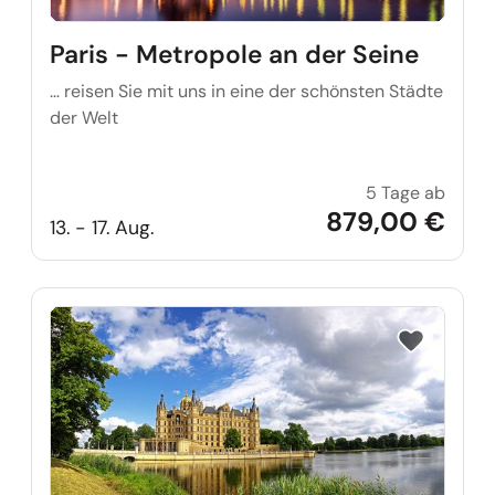
Paris - Metropole an der Seine
… reisen Sie mit uns in eine der schönsten Städte
der Welt
5 Tage ab
Paris 
879,00 €
13. - 17. Aug.
Reise auf Me