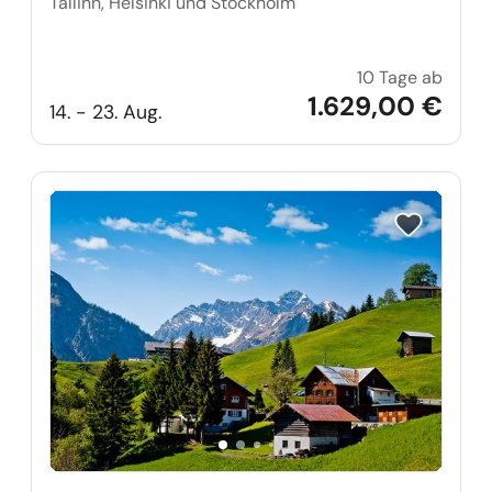
Tallinn, Helsinki und Stockholm
10 Tage ab
Balti
1.629,00 €
14. - 23. Aug.
Reise auf Me