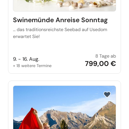
Swinemünde Anreise Sonntag
… das traditionsreichste Seebad auf Usedom
erwartet Sie!
8 Tage ab
Swine
9. - 16. Aug.
799,00 €
+ 18 weitere Termine
Reise auf Me