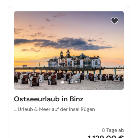
Reise auf Me
Ostseeurlaub in Binz
… Urlaub & Meer auf der Insel Rügen
8 Tage ab
Ostsee