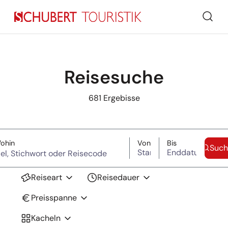
Such
Reisesuche
681
Ergebisse
Suche überspringen
(Ziel, Stichwort oder Reisecode)
Startdatum
Enddatum
ohin
Von
Bis
Such
Reiseart
Reisedauer
Preisspanne
Kacheln