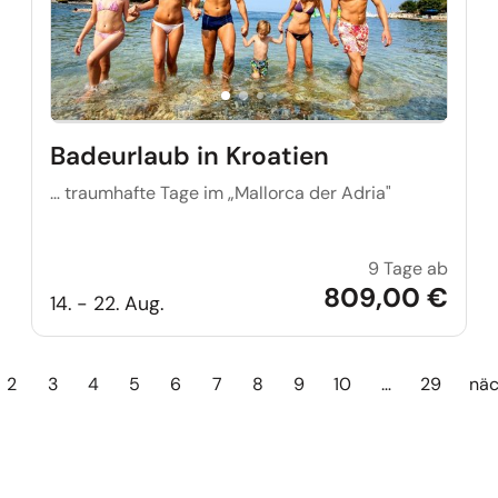
Badeurlaub in Kroatien
… traumhafte Tage im „Mallorca der Adria"
9 Tage ab
Badeur
809,00 €
14. - 22. Aug.
2
3
4
5
6
7
8
9
10
…
29
näc