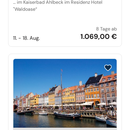
… im Kaiserbad Ahlbeck im Residenz Hotel
"Waldoase“
8 Tage ab
Ostse
1.069,00 €
11. - 18. Aug.
Reise auf Me