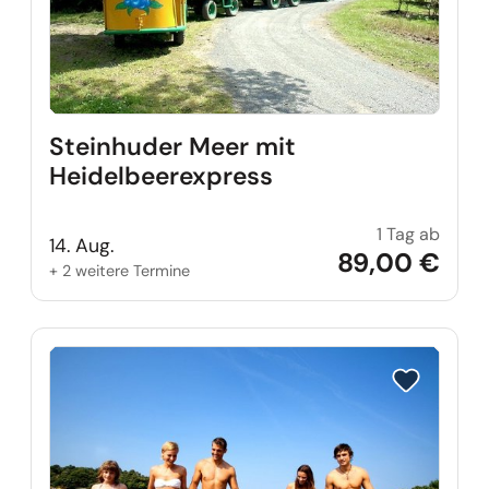
Steinhuder Meer mit
Heidelbeerexpress
1 Tag ab
Stein
14. Aug.
89,00 €
+ 2 weitere Termine
Reise auf Me