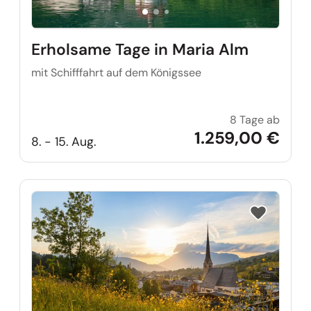
Erholsame Tage in Maria Alm
mit Schifffahrt auf dem Königssee
8 Tage ab
Erhols
1.259,00 €
8. - 15. Aug.
Reise auf Me