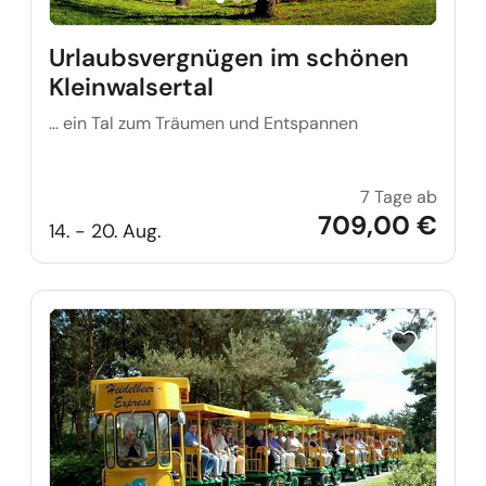
Urlaubsvergnügen im schönen
Kleinwalsertal
… ein Tal zum Träumen und Entspannen
7 Tage ab
Urlaub
709,00 €
14. - 20. Aug.
Reise auf Me