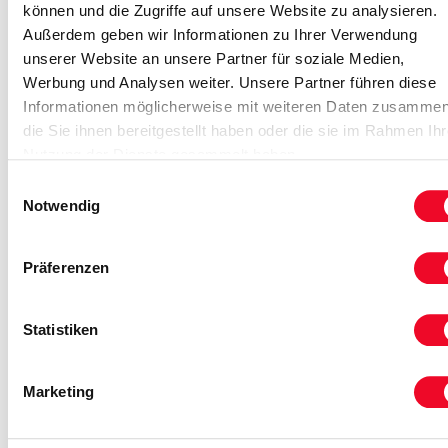
11. - 17. Aug.
können und die Zugriffe auf unsere Website zu analysieren.
Außerdem geben wir Informationen zu Ihrer Verwendung
unserer Website an unsere Partner für soziale Medien,
Werbung und Analysen weiter. Unsere Partner führen diese
Reise auf Me
Informationen möglicherweise mit weiteren Daten zusammen
die Sie ihnen bereitgestellt haben oder die sie im Rahmen Ihr
Nutzung der Dienste gesammelt haben.
Einwilligungsauswahl
Notwendig
Präferenzen
Statistiken
Zu den Gipfeln Europas
Marketing
… einzigartiges Bahnerlebnis um Zermatt,
Chamonix & Mont Blanc