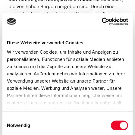
die von hohen Bergen umgeben sind. Durch eine
beeindruckende Berglandschaft erreichen Sie den
berühmten Geirangerfjord.
6. Tag Geiranger
– Andalsnes – Raumabahn –
Dombas – Peer Gynt Vegen
Diese Webseite verwendet Cookies
Von der Adlerstraße haben Sie einen wunderbaren
Wir verwenden Cookies, um Inhalte und Anzeigen zu
Ausblick auf den Geirangerfjord, dann geht es nach
personalisieren, Funktionen für soziale Medien anbieten
einer kurzen Fährpassage weiter gen Norden durch
zu können und die Zugriffe auf unsere Website zu
grandiose Landschaften. Von Andalsnes, der
analysieren. Außerdem geben wir Informationen zu Ihrer
„Alpenstadt am Fjord“, geht es mit der Raumabahn
Verwendung unserer Website an unsere Partner für
weiter. Die 114 km lange Strecke zählt zu den
soziale Medien, Werbung und Analysen weiter. Unsere
schönsten Eisenbahnstrecken Norwegens und führt
Partner führen diese Informationen möglicherweise mit
durch die wildromantische Natur des Romsdalens. Es
weiteren Daten zusammen, die Sie ihnen bereitgestellt
erwarten Sie 32 Brücken, ein 180-Grad-Tunnel im
haben oder die sie im Rahmen Ihrer Nutzung der Dienste
Berg und die höchste Felswand Europas, die etwa
gesammelt haben.
Einwilligungsauswahl
1000 m senkrecht aufragt. Ein beliebtes Fotomotiv ist
Notwendig
auch der Ausblick von der hohen Kylling-Brücke auf