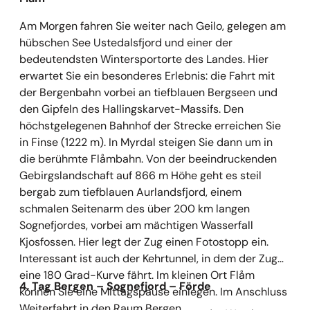
Am Morgen fahren Sie weiter nach Geilo, gelegen am
hübschen See Ustedalsfjord und einer der
bedeutendsten Wintersportorte des Landes. Hier
erwartet Sie ein besonderes Erlebnis: die Fahrt mit
der Bergenbahn vorbei an tiefblauen Bergseen und
den Gipfeln des Hallingskarvet-Massifs. Den
höchstgelegenen Bahnhof der Strecke erreichen Sie
in Finse (1222 m). In Myrdal steigen Sie dann um in
die berühmte Flåmbahn. Von der beeindruckenden
Gebirgslandschaft auf 866 m Höhe geht es steil
bergab zum tiefblauen Aurlandsfjord, einem
schmalen Seitenarm des über 200 km langen
Sognefjordes, vorbei am mächtigen Wasserfall
Kjosfossen. Hier legt der Zug einen Fotostopp ein.
Interessant ist auch der Kehrtunnel, in dem der Zug
eine 180 Grad-Kurve fährt. Im kleinen Ort Flåm
4. Tag Bergen
– Sognefjord – F
örde
können Sie eine Mittagspause einlegen. Im Anschluss
Weiterfahrt in den Raum Bergen.