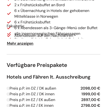
2 x Frühstücksbuffet an Bord
6 x Übernachtung in Hotels der gehobenen
Mittelklasse in Norwegen
6 x Frühstücksbuffet
Fakultativ:
6 x Abendessen als 3-Gänge-Menü oder Buffet
alle innernorwegischen Fährpassagen
Abendessen auf den Nachtfähren
Stadtrundfahrt in Oslo mit örtl. Reiseleitung
Mehr anzeigen
Zugfahrt mit der Bergenbahn (Geilo – Myrdal)
Zugfahrt mit der Flåmbahn (Myrdal – Flåm)
Stadtrundfahrt Bergen mit örtlicher Reiseleitung
Zugfahrt mit der Raumabahn (Andalsnes –
Verfügbare Preispakete
Dombas)
Eintritt Freilichtmuseum Maihaugen in
Hotels und Fähren lt. Ausschreibung
Lillehammer
Preis p.P. im DZ / DK außen
2098,00 €
Kapazitäten werden geladen
Preis p.P. im DZ / DK innen
1999,00 €
Kapazitäten werden geladen
Preis p.P. im EZ / EK außen
2897,00 €
Kapazitäten werden geladen
Preis p.P. im EZ / EK innen
2798,00 €
Kapazitäten werden geladen