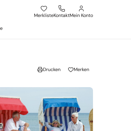
atum
isesuche öffnen
Merkliste
Kontakt
Mein Konto
ge
Drucken
Merken