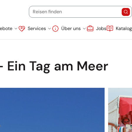
Startdatum
Endd
(Ziel, Stichwort oder Reisecode)
Reisen finden
Re
Suche überspringen
ebote
Services
Über uns
Jobs
Katalo
- Ein Tag am Meer