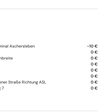
minal Aschersleben
-10 €
0 €
nbreite
0 €
0 €
0 €
0 €
ener Straße Richtung ASL
0 €
 7
0 €
0 €
0 €
0 €