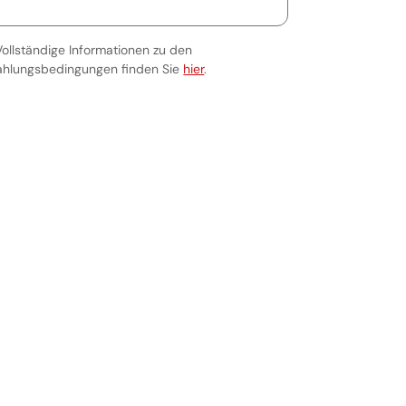
Vollständige Informationen zu den
Vollständige Informationen zu den Za
ahlungsbedingungen finden Sie
hier
.