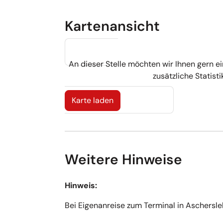
Wernigerode – Wernigerode BBH - Bus
Wernigerode – Wernigerode Halberstäd
Kartenansicht
An dieser Stelle möchten wir Ihnen gern ei
zusätzliche Statist
Karte laden
Weitere Hinweise
Hinweis:
Bei Eigenanreise zum Terminal in Aschersle