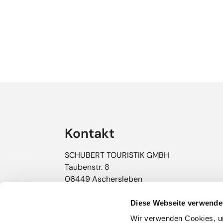
Empfehlungen überspringen
Kontakt
SCHUBERT TOURISTIK GMBH
Taubenstr. 8
06449 Aschersleben
Tel:
+49 (0) 3473 / 22666-0
Diese Webseite verwende
Fax: +49 (0) 3473 / 93499-69
Wir verwenden Cookies, um
E-Mail:
info@schubert-