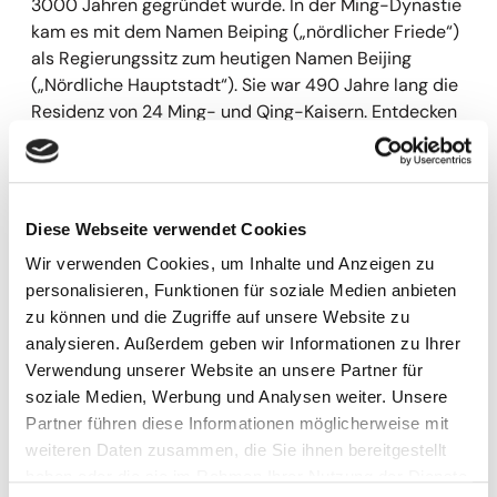
3000 Jahren gegründet wurde. In der Ming-Dynastie
kam es mit dem Namen Beiping („nördlicher Friede“)
als Regierungssitz zum heutigen Namen Beijing
(„Nördliche Hauptstadt“). Sie war 490 Jahre lang die
Residenz von 24 Ming- und Qing-Kaisern. Entdecken
Sie mit uns die einmaligen Kulturschätze, die fast alle
zum Welterbe der UNESCO zählen. Es folgt der
Besuch des Sommerpalastes. Der Sommerpalast
liegt etwas außerhalb Pekings und war ursprünglich
Diese Webseite verwendet Cookies
ein Privat-Garten, der in verschiedene Bereiche
Wir verwenden Cookies, um Inhalte und Anzeigen zu
aufgeteilt ist. Mit 290 ha ist er der größte Park
personalisieren, Funktionen für soziale Medien anbieten
Chinas, den der Kaiser 1153 unter dem Namen
zu können und die Zugriffe auf unsere Website zu
„Garten des goldenen Wassers“ anlegen ließ.
12. Tag Peking
analysieren. Außerdem geben wir Informationen zu Ihrer
Prachtvolle Hallen, beeindruckende Tempel, Gärten
Verwendung unserer Website an unsere Partner für
der Harmonie, kunstvolle Brücken und das
Fahrt zur Großen Mauer mit Spaziergang zur Allee der
soziale Medien, Werbung und Analysen weiter. Unsere
phantastische Marmorschiff sind nur einige Zeugen
Tiere. „Wer nicht auf die große Mauer gestiegen ist,
Partner führen diese Informationen möglicherweise mit
dieser kaiserlichen Wunderwelt.
ist kein wahrer Held“; diese Volksweisheit zeugt von
weiteren Daten zusammen, die Sie ihnen bereitgestellt
dem großen Respekt, den die Chinesen diesem
haben oder die sie im Rahmen Ihrer Nutzung der Dienste
Bauwerk erweisen. Sie erstreckt sich heute über