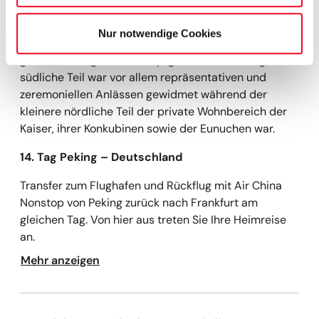
von einer 10 m hohen purpurnen Mauer umgeben, die
dem normal Sterblichen den Zugang verwehrte. Im
Nur notwendige Cookies
Palast selbst herrscht das kaiserliche Gelb in den
glasierten Ziegeln der Hauptgebäude vor. Der große
südliche Teil war vor allem repräsentativen und
zeremoniellen Anlässen gewidmet während der
kleinere nördliche Teil der private Wohnbereich der
Kaiser, ihrer Konkubinen sowie der Eunuchen war.
14. Tag Peking
–
Deutschland
Transfer zum Flughafen und Rückflug mit Air China
Nonstop von Peking zurück nach Frankfurt am
gleichen Tag. Von hier aus treten Sie Ihre Heimreise
an.
Mehr anzeigen