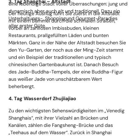
3. Tag Shanghai – Altstadt
eine lebendige Stadt voller Überraschungen: jung und
dynamisch aber auch alt und traditionell. Dazu ein
Der heutige Ausflug führt Sie zuerst in die Altstadt
Unterhaltungs-, Shoppingund Gourmet-Paradies
mit einem Bummel durch die schmalen Straßen,
aller erster Güte.
vorbei an zahllosen Imbissbuden, kleinen
Restaurants, prallgefüllten Läden und bunten
Märkten. Ganz in der Nähe der Altstadt besuchen Sie
den Yu-Garten, der noch aus der Ming-Zeit stammt
und ein Beispiel der traditionellen und typisch
chinesischen Gartenbaukunst ist. Danach Besuch
des Jade-Buddha-Tempels, der eine Buddha-Figur
aus weißer Jade von unschätzbarem Wert
beherbergt.
4. Tag Wasserdorf Zhujiiajiao
Zu den wichtigsten Sehenswürdigkeiten im „Venedig
Shanghais“, mit ihrer Vielzahl an Brücken und
Kanälen, zählen die Fangsheng-Brücke und das
„Teehaus auf dem Wasser“. Zurück in Shanghai