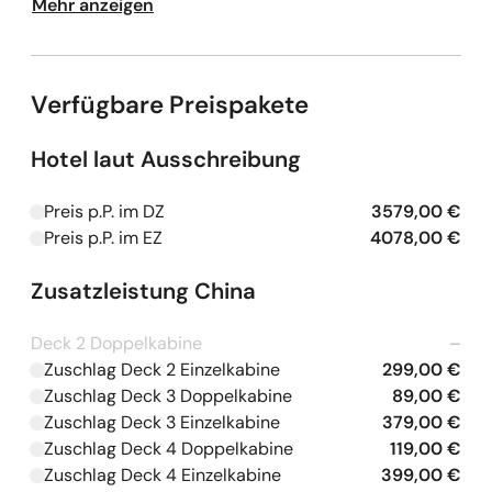
Mehr anzeigen
Luftverkehrsabgabe & Kerosinzuschlag Transfer
Flughafen – Hotel – Flughafen
Zugfahrt mit dem Hochgeschwindigkeitszug CRH,
Verfügbare Preispakete
2. Klasse von Shanghai nach Yichang
Transfers und Fahrten in klimatisierten
Reisebussen inklusive Gepäckbeförderung
Hotel laut Ausschreibung
Führung und Betreuung durch eine durchgehend
deutschsprachige Reiseleitung ab/bis China
Preis p.P. im DZ
3579,00 €
Kapazitäten werden geladen
zusätzlich Führung und Betreuung durch örtliche
Preis p.P. im EZ
4078,00 €
Kapazitäten werden geladen
deutschsprachige Reiseleiter
Besichtigungsprogramm laut Ausschreibung inkl.
Zusatzleistung China
Eintrittsgelder
8 x Übernachtung in 4-Sterne-Hotels
Deck 2 Doppelkabine
–
4 x Übernachtung an Bord eines Premium-
Zuschlag Deck 2 Einzelkabine
299,00 €
Kapazitäten werden geladen
Yangtze-Schiffes in einer Standard-Kabine
Zuschlag Deck 3 Doppelkabine
89,00 €
Kapazitäten werden geladen
12 x Halbpension als Mittag- oder Abendessen
Zuschlag Deck 3 Einzelkabine
379,00 €
Kapazitäten werden geladen
während der gesamten Reise
Zuschlag Deck 4 Doppelkabine
119,00 €
Kapazitäten werden geladen
Zuschlag Deck 4 Einzelkabine
399,00 €
Kapazitäten werden geladen