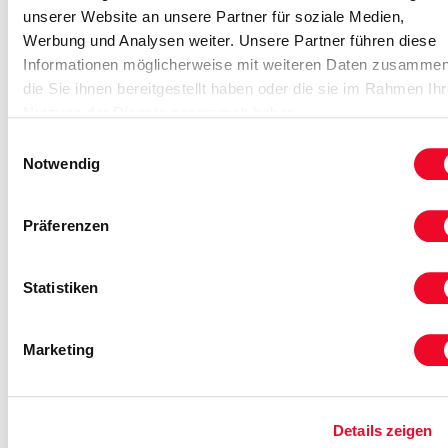
unserer Website an unsere Partner für soziale Medien,
Werbung und Analysen weiter. Unsere Partner führen diese
Informationen möglicherweise mit weiteren Daten zusammen
die Sie ihnen bereitgestellt haben oder die sie im Rahmen Ihr
Nutzung der Dienste gesammelt haben.
Einwilligungsauswahl
Notwendig
Urlaubsvergnügen im schönen
Präferenzen
Kleinwalsertal
… ein Tal zum Träumen und Entspannen
Statistiken
7 Tage ab
Urlaub
Marketing
709,00 €
14. - 20. Aug.
Details zeigen