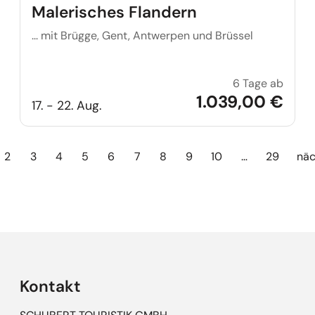
Malerisches Flandern
... mit Brügge, Gent, Antwerpen und Brüssel
6 Tage ab
Maler
1.039,00 €
17. - 22. Aug.
2
3
4
5
6
7
8
9
10
…
29
näc
Kontakt