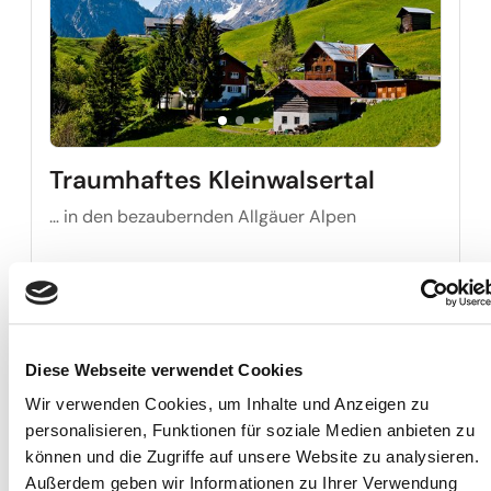
Traumhaftes Kleinwalsertal
… in den bezaubernden Allgäuer Alpen
7 Tage ab
Traumh
1.009,00 €
14. - 20. Aug.
Diese Webseite verwendet Cookies
Wir verwenden Cookies, um Inhalte und Anzeigen zu
personalisieren, Funktionen für soziale Medien anbieten zu
Reise auf Me
können und die Zugriffe auf unsere Website zu analysieren.
Außerdem geben wir Informationen zu Ihrer Verwendung