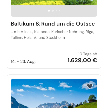
Baltikum & Rund um die Ostsee
... mit Vilnius, Klaipeda, Kurischer Nehrung, Riga,
Tallinn, Helsinki und Stockholm
10 Tage ab
Balti
1.629,00 €
14. - 23. Aug.
Reise auf Me