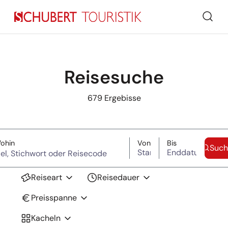
Such
Reisesuche
679
Ergebisse
Suche überspringen
(Ziel, Stichwort oder Reisecode)
Startdatum
Enddatum
ohin
Von
Bis
Such
Reiseart
Reisedauer
Preisspanne
Kacheln