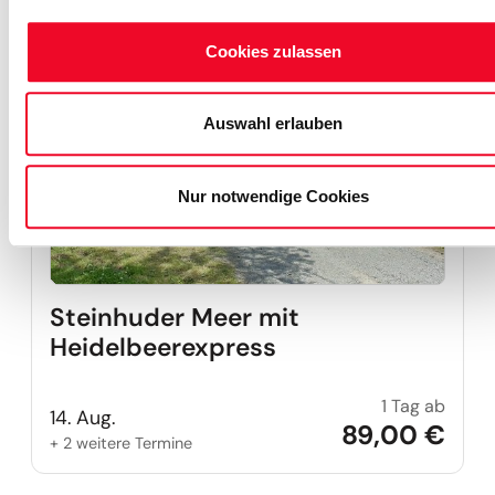
Reise auf Me
Cookies zulassen
Auswahl erlauben
Nur notwendige Cookies
Steinhuder Meer mit
Heidelbeerexpress
1 Tag ab
Stein
14. Aug.
89,00 €
+ 2 weitere Termine