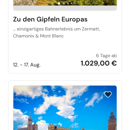
Zu den Gipfeln Europas
… einzigartiges Bahnerlebnis um Zermatt,
Chamonix & Mont Blanc
6 Tage ab
Zu den
1.029,00 €
12. - 17. Aug.
Reise auf Me