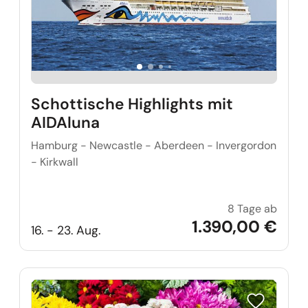
Schottische Highlights mit
AIDAluna
Hamburg - Newcastle - Aberdeen - Invergordon
- Kirkwall
8 Tage ab
Schott
1.390,00 €
16. - 23. Aug.
Reise auf Me