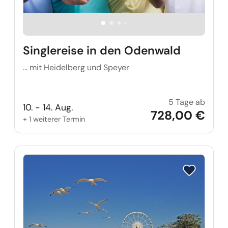
Singlereise in den Odenwald
... mit Heidelberg und Speyer
5 Tage ab
Single
10. - 14. Aug.
728,00 €
+ 1 weiterer Termin
Reise auf Me