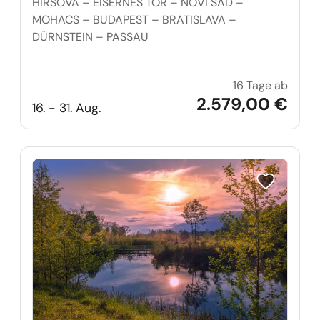
HIRSOVA – EISERNES TOR – NOVI SAD –
MOHACS – BUDAPEST – BRATISLAVA –
DÜRNSTEIN – PASSAU
16 Tage ab
Große 
2.579,00 €
16. - 31. Aug.
Reise auf Me