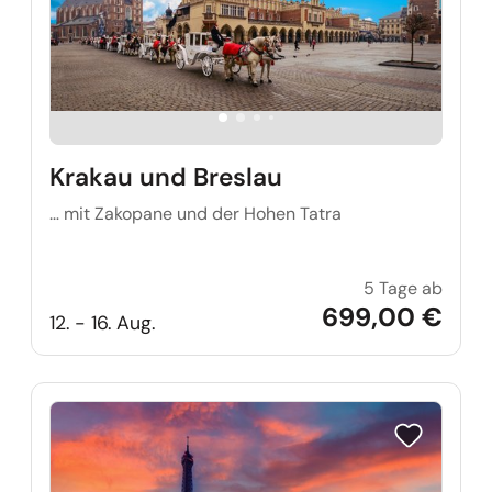
Krakau und Breslau
… mit Zakopane und der Hohen Tatra
5 Tage ab
Krakau
699,00 €
12. - 16. Aug.
Reise auf Me