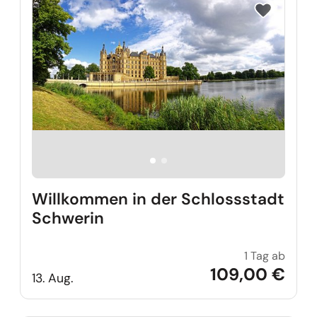
Reise auf Me
Willkommen in der Schlossstadt
Schwerin
1 Tag ab
Willko
109,00 €
13. Aug.