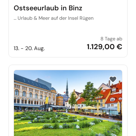
Ostseeurlaub in Binz
… Urlaub & Meer auf der Insel Rügen
8 Tage ab
Ostsee
1.129,00 €
13. - 20. Aug.
Reise auf Me