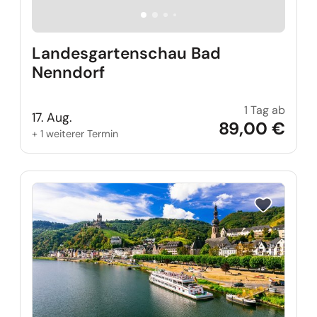
Landesgartenschau Bad
Nenndorf
1 Tag ab
Lande
17. Aug.
89,00 €
+ 1 weiterer Termin
Reise auf Me