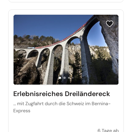
Reise auf Me
Erlebnisreiches Dreiländereck
... mit Zugfahrt durch die Schweiz im Bernina-
Express
6 Tage ab
Erlebn