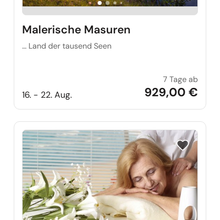
Malerische Masuren
… Land der tausend Seen
7 Tage ab
Maler
929,00 €
16. - 22. Aug.
Reise auf Me