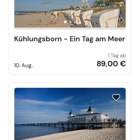
Kühlungsborn - Ein Tag am Meer
1 Tag ab
Kühlu
89,00 €
10. Aug.
Reise auf Me