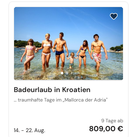
Reise auf Me
Badeurlaub in Kroatien
… traumhafte Tage im „Mallorca der Adria"
9 Tage ab
Badeur
809,00 €
14. - 22. Aug.