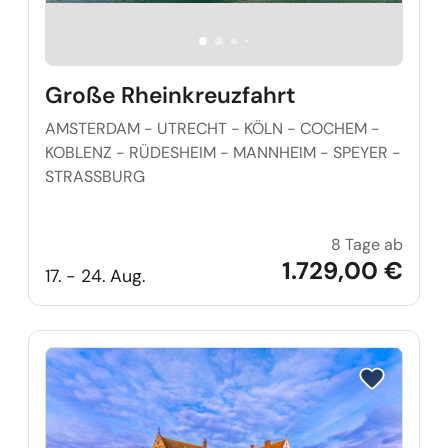
Große Rheinkreuzfahrt
AMSTERDAM - UTRECHT - KÖLN - COCHEM -
KOBLENZ - RÜDESHEIM - MANNHEIM - SPEYER -
STRASSBURG
8 Tage ab
Große
1.729,00 €
17. - 24. Aug.
Reise auf Me