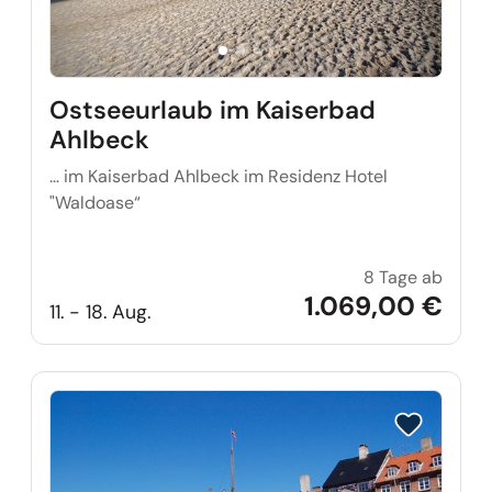
Ostseeurlaub im Kaiserbad
Ahlbeck
… im Kaiserbad Ahlbeck im Residenz Hotel
"Waldoase“
8 Tage ab
Ostse
1.069,00 €
11. - 18. Aug.
Reise auf Me