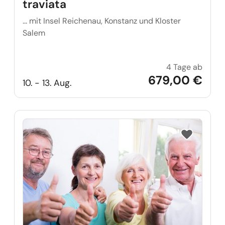
traviata
... mit Insel Reichenau, Konstanz und Kloster
Salem
4 Tage ab
Bregen
679,00 €
10. - 13. Aug.
Reise auf Me