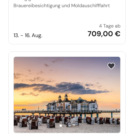
Brauereibesichtigung und Moldauschifffahrt
4 Tage ab
Single
709,00 €
13. - 16. Aug.
Reise auf Me