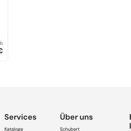
ab
Inselhüpfen in Dänemark
€
Services
Über uns
Kataloge
Schubert