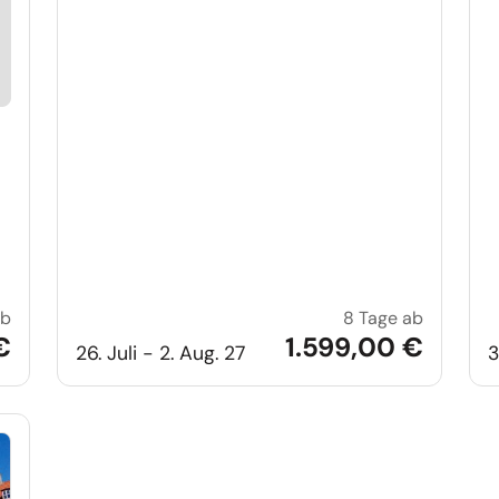
ab
8 Tage ab
Inselhüpfen in Dänemark
Skandina
€
1.599,00 €
26. Juli - 2. Aug. 27
3
e auf Merkliste setzen