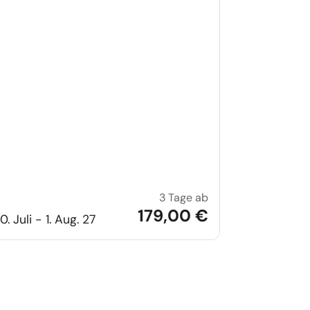
3 Tage ab
vische Metropolen
Ein schöner Tag in 
179,00 €
0. Juli - 1. Aug. 27