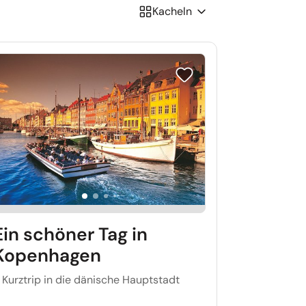
Kacheln
iste setzen
Reise auf Merkliste setzen
Ein schöner Tag in
Kopenhagen
 Kurztrip in die dänische Hauptstadt