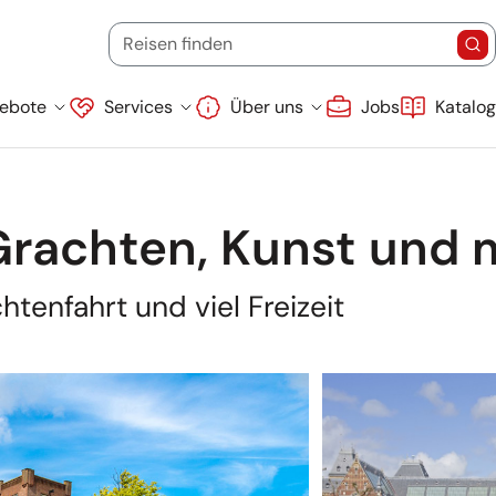
Startdatum
Endd
(Ziel, Stichwort oder Reisecode)
Reisen finden
Re
Suche überspringen
ebote
Services
Über uns
Jobs
Katalo
rachten, Kunst und 
chtenfahrt und viel Freizeit