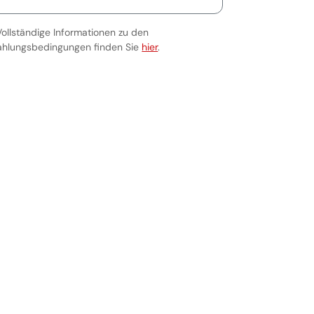
Vollständige Informationen zu den
Vollständige Informationen zu den Za
ahlungsbedingungen finden Sie
hier
.