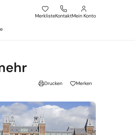
atum
isesuche öffnen
Merkliste
Kontakt
Mein Konto
ge
mehr
Drucken
Merken