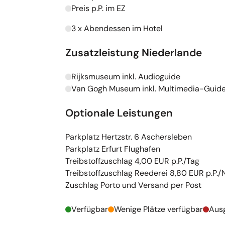
Preis p.P. im EZ
Kapazitäten werden geladen
3 x Abendessen im Hotel
Kapazitäten werden geladen
Zusatzleistung Niederlande
Rijksmuseum inkl. Audioguide
Kapazitäten werden geladen
Van Gogh Museum inkl. Multimedia-Guid
Kapazitäten werden geladen
Optionale Leistungen
Parkplatz Hertzstr. 6 Aschersleben
Parkplatz Erfurt Flughafen
Treibstoffzuschlag 4,00 EUR p.P./Tag
Treibstoffzuschlag Reederei 8,80 EUR p.P./
Zuschlag Porto und Versand per Post
Verfügbar
Wenige Plätze verfügbar
Aus