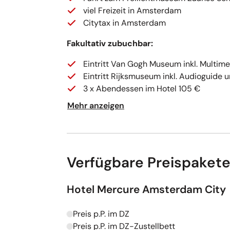
viel Freizeit in Amsterdam
Citytax in Amsterdam
Fakultativ zubuchbar:
Eintritt Van Gogh Museum inkl. Multim
Eintritt Rijksmuseum inkl. Audioguide
3 x Abendessen im Hotel 105 €
Mehr anzeigen
Verfügbare Preispaket
Hotel Mercure Amsterdam City
Preis p.P. im DZ
Kapazitäten werden geladen
Preis p.P. im DZ-Zustellbett
Kapazitäten werden geladen