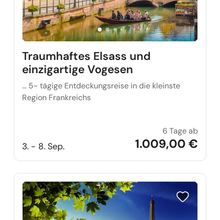
Traumhaftes Elsass und
einzigartige Vogesen
... 5- tägige Entdeckungsreise in die kleinste
Region Frankreichs
6 Tage ab
Traumh
1.009,00 €
3. - 8. Sep.
Reise auf Me