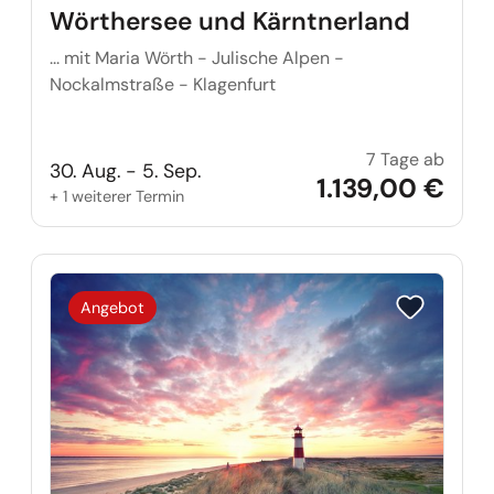
Wörthersee und Kärntnerland
... mit Maria Wörth - Julische Alpen -
Nockalmstraße - Klagenfurt
7 Tage ab
Wörth
30. Aug. - 5. Sep.
1.139,00 €
+ 1 weiterer Termin
Reise auf Me
Angebot