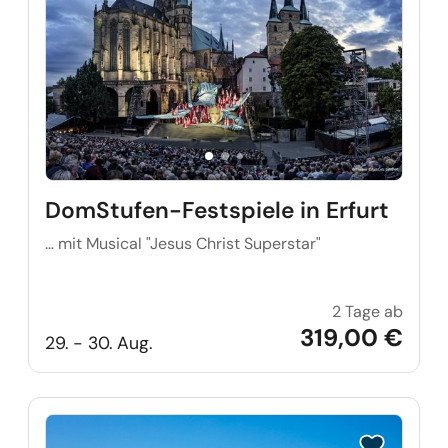
DomStufen-Festspiele in Erfurt
… mit Musical "Jesus Christ Superstar"
2 Tage ab
DomStu
319,00 €
29. - 30. Aug.
Reise auf Me