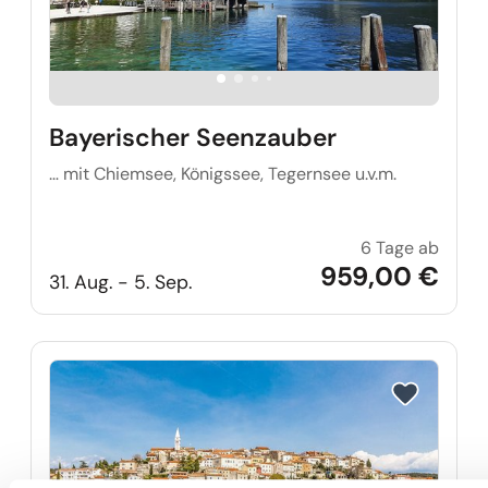
Bayerischer Seenzauber
… mit Chiemsee, Königssee, Tegernsee u.v.m.
6 Tage ab
Bayer
959,00 €
31. Aug. - 5. Sep.
Reise auf Me