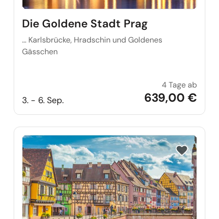
Die Goldene Stadt Prag
… Karlsbrücke, Hradschin und Goldenes
Gässchen
4 Tage ab
Die Go
639,00 €
3. - 6. Sep.
Reise auf Me