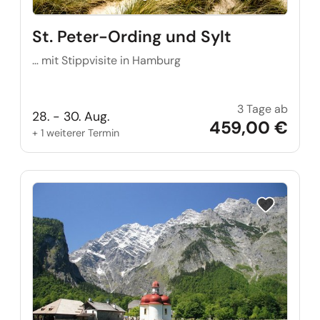
St. Peter-Ording und Sylt
… mit Stippvisite in Hamburg
3 Tage ab
St. Pe
28. - 30. Aug.
459,00 €
+ 1 weiterer Termin
Reise auf Me