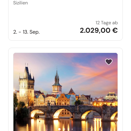
Sizilien
12 Tage ab
Große 
2.029,00 €
2. - 13. Sep.
Reise auf Me