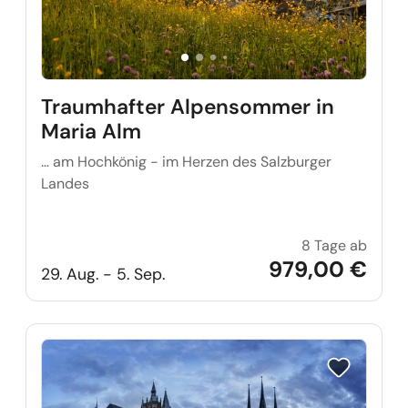
Traumhafter Alpensommer in
Maria Alm
… am Hochkönig - im Herzen des Salzburger
Landes
8 Tage ab
Traum
979,00 €
29. Aug. - 5. Sep.
Reise auf Me