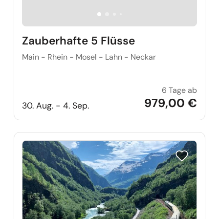
Zauberhafte 5 Flüsse
Main - Rhein - Mosel - Lahn - Neckar
6 Tage ab
Zauber
979,00 €
30. Aug. - 4. Sep.
Reise auf Me