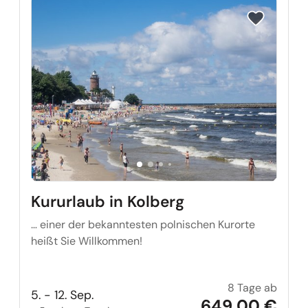
Reise auf Me
Kururlaub in Kolberg
… einer der bekanntesten polnischen Kurorte
heißt Sie Willkommen!
8 Tage ab
Kururl
5. - 12. Sep.
649,00 €