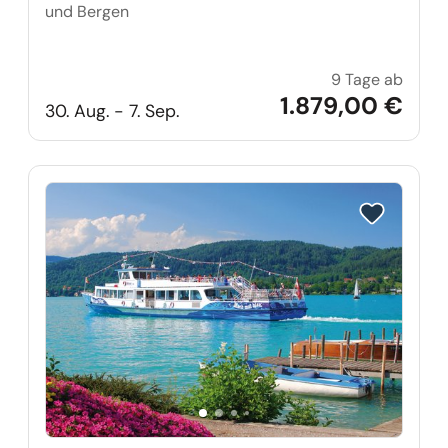
und Bergen
9 Tage ab
Norwe
1.879,00 €
30. Aug. - 7. Sep.
Reise auf Me