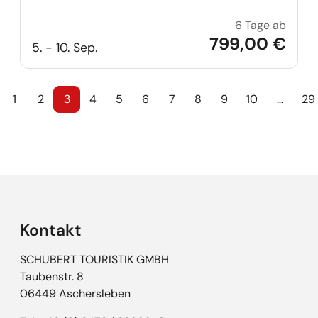
6 Tage ab
Traum
799,00 €
5. - 10. Sep.
1
2
3
4
5
6
7
8
9
10
…
29
Kontakt
SCHUBERT TOURISTIK GMBH
Taubenstr. 8
06449 Aschersleben