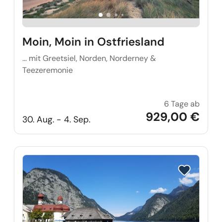
Moin, Moin in Ostfriesland
... mit Greetsiel, Norden, Norderney &
Teezeremonie
6 Tage ab
Moin, 
929,00 €
30. Aug. - 4. Sep.
Reise auf Me