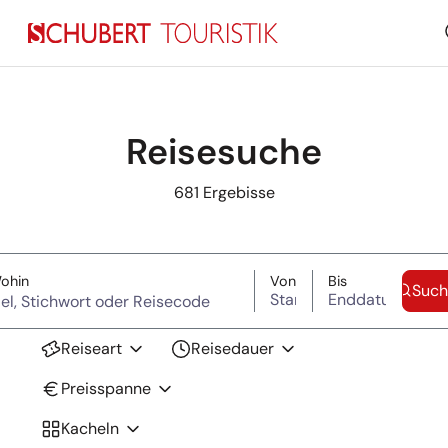
Reisesuche
681
Ergebisse
Suche überspringen
(Ziel, Stichwort oder Reisecode)
Startdatum
Enddatum
ohin
Von
Bis
Such
Reiseart
Reisedauer
Preisspanne
Kacheln