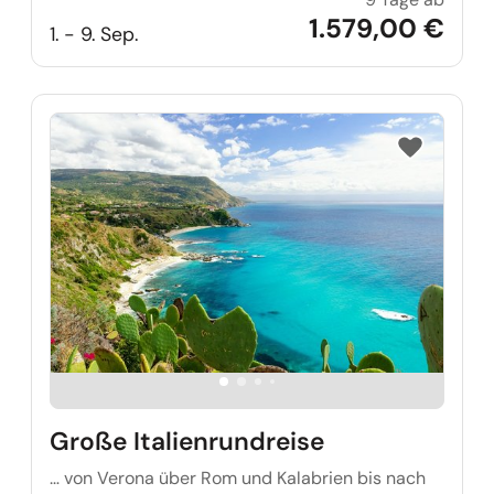
Einzig
1.579,00 €
1. - 9. Sep.
Reise auf Me
Große Italienrundreise
… von Verona über Rom und Kalabrien bis nach