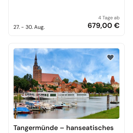
4 Tage ab
Einzig
679,00 €
27. - 30. Aug.
Reise auf Me
Tangermünde – hanseatisches