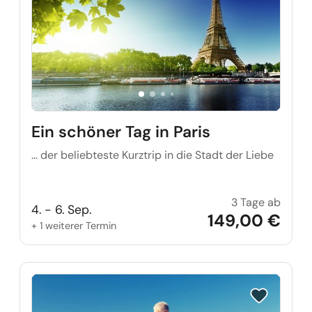
Ein schöner Tag in Paris
… der beliebteste Kurztrip in die Stadt der Liebe
3 Tage ab
Ein sc
4. - 6. Sep.
149,00 €
+ 1 weiterer Termin
Reise auf Me