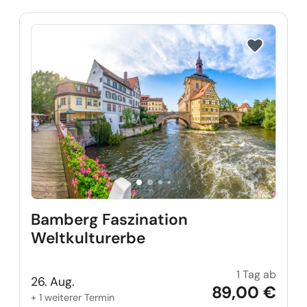
Reise auf Me
Bamberg Faszination
Weltkulturerbe
1 Tag ab
Bamber
26. Aug.
89,00 €
+ 1 weiterer Termin