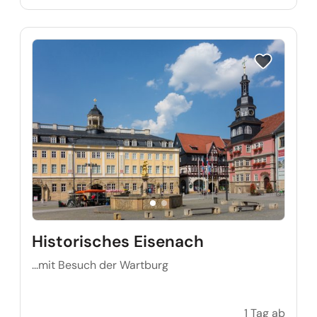
Reise auf Me
Historisches Eisenach
...mit Besuch der Wartburg
1 Tag ab
Histor