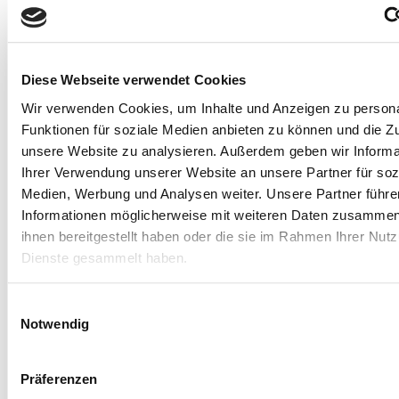
Diese Webseite verwendet Cookies
Wir verwenden Cookies, um Inhalte und Anzeigen zu persona
Die Kroatische Toskana
Funktionen für soziale Medien anbieten zu können und die Zug
unsere Website zu analysieren. Außerdem geben wir Informa
… in den romantischen Fischerort Vrsar bei
Ihrer Verwendung unserer Website an unsere Partner für soz
Rovinj
Medien, Werbung und Analysen weiter. Unsere Partner führe
Informationen möglicherweise mit weiteren Daten zusammen,
ihnen bereitgestellt haben oder die sie im Rahmen Ihrer Nut
10 Tage ab
Die Kr
Dienste gesammelt haben.
1.259,00 €
31. Aug. - 9. Sep.
Einwilligungsauswahl
Notwendig
Reise auf Me
Angebot
Präferenzen