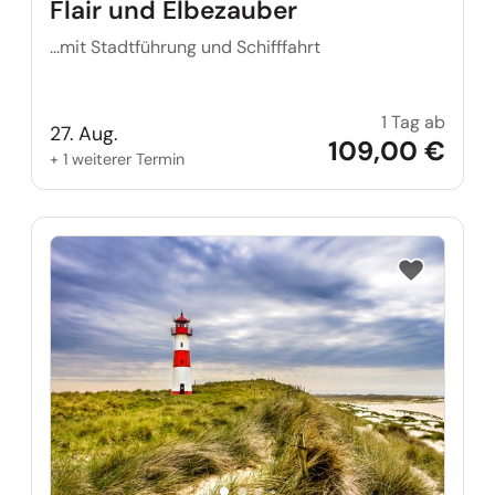
Flair und Elbezauber
...mit Stadtführung und Schifffahrt
1 Tag ab
Tange
27. Aug.
109,00 €
+ 1 weiterer Termin
Reise auf Me