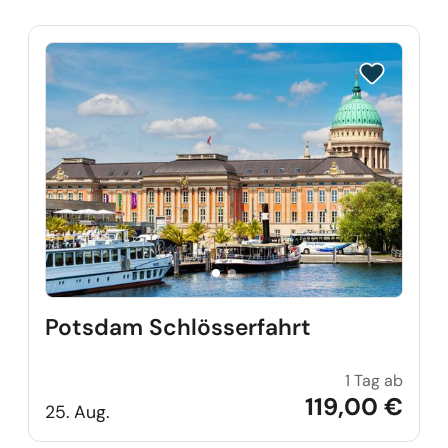
Reise auf Me
Potsdam Schlösserfahrt
1 Tag ab
Potsd
119,00 €
25. Aug.