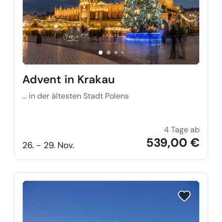
Advent in Krakau
… in der ältesten Stadt Polens
4 Tage ab
Advent
539,00 €
26. - 29. Nov.
Reise auf Me