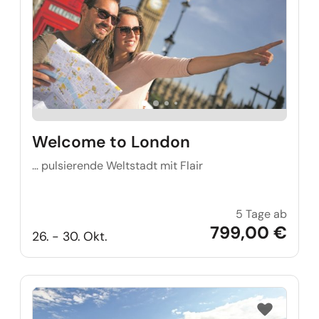
Welcome to London
… pulsierende Weltstadt mit Flair
5 Tage ab
Welco
799,00 €
26. - 30. Okt.
Reise auf Me