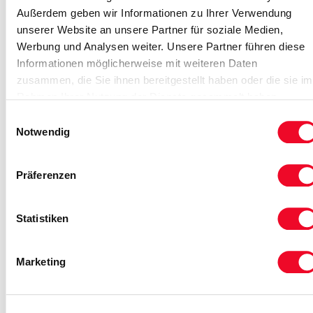
Außerdem geben wir Informationen zu Ihrer Verwendung
unserer Website an unsere Partner für soziale Medien,
Werbung und Analysen weiter. Unsere Partner führen diese
Informationen möglicherweise mit weiteren Daten
zusammen, die Sie ihnen bereitgestellt haben oder die sie im
Rahmen Ihrer Nutzung der Dienste gesammelt haben.
Einwilligungsauswahl
Notwendig
Swinemünde Anreise Freitag
… das traditionsreichste Seebad auf Usedom
Präferenzen
erwartet Sie!
Statistiken
11 Tage ab
Swine
9. - 19. Okt.
1.209,00 €
+ 8 weitere Termine
Marketing