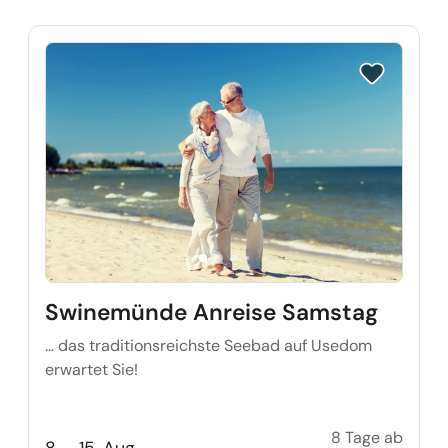
Reise auf Me
Swinemünde Anreise Samstag
… das traditionsreichste Seebad auf Usedom
erwartet Sie!
8 Tage ab
Swine
8. - 15. Aug.