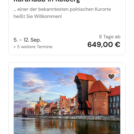
… einer der bekanntesten polnischen Kurorte
heißt Sie Willkommen!
8 Tage ab
Kururl
5. - 12. Sep.
649,00 €
+ 5 weitere Termine
Reise auf Me