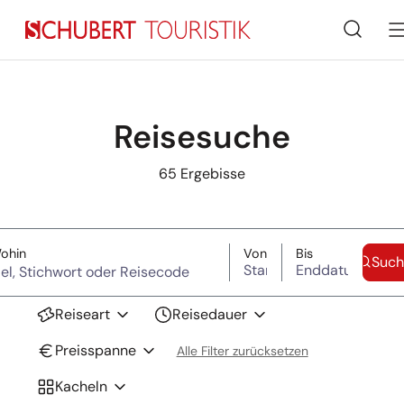
Suche
Reisesuche
65
Ergebisse
Suche überspringen
(Ziel, Stichwort oder Reisecode)
Startdatum
Enddatum
ohin
Von
Bis
Such
Reiseart
Reisedauer
Preisspanne
Alle Filter zurücksetzen
Kacheln