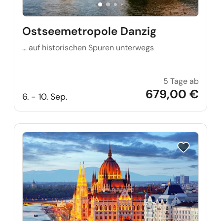
Ostseemetropole Danzig
… auf historischen Spuren unterwegs
5 Tage ab
Ostse
679,00 €
6. - 10. Sep.
Reise auf Me