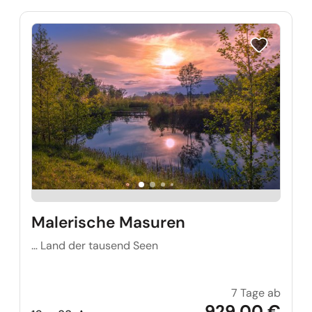
Reise auf Me
Malerische Masuren
… Land der tausend Seen
7 Tage ab
Maler
929,00 €