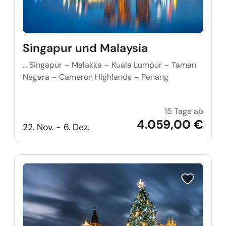
Singapur und Malaysia
… Singapur – Malakka – Kuala Lumpur – Taman
Negara – Cameron Highlands – Penang
15 Tage ab
Singa
4.059,00 €
22. Nov. - 6. Dez.
Reise auf Me