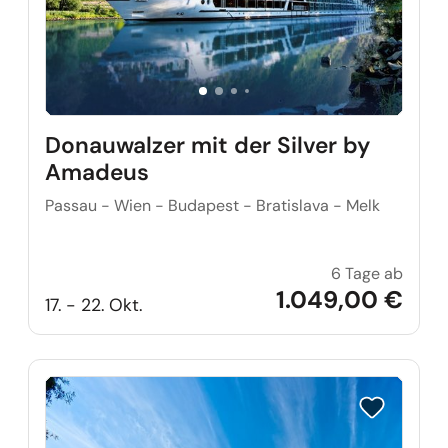
Donauwalzer mit der Silver by
Amadeus
Passau - Wien - Budapest - Bratislava - Melk
6 Tage ab
Donau
1.049,00 €
17. - 22. Okt.
Reise auf Me