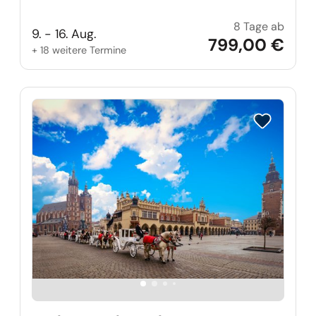
8 Tage ab
Swine
9. - 16. Aug.
799,00 €
+ 18 weitere Termine
Reise auf Me