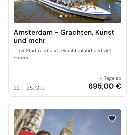
Amsterdam - Grachten, Kunst
und mehr
... mit Stadtrundfahrt, Grachtenfahrt und viel
Freizeit
4 Tage ab
Amste
695,00 €
22. - 25. Okt.
Reise auf Me