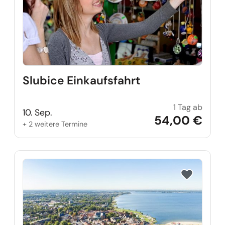
Slubice Einkaufsfahrt
1 Tag ab
Slubic
10. Sep.
54,00 €
+ 2 weitere Termine
Reise auf Me