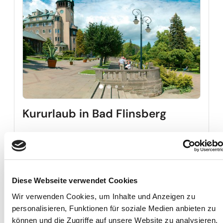
Kururlaub in Bad Flinsberg
8 Tage ab
Kururl
3. - 10. Okt.
559,00 €
+ 1 weiterer Termin
Diese Webseite verwendet Cookies
Wir verwenden Cookies, um Inhalte und Anzeigen zu
Reise auf Me
personalisieren, Funktionen für soziale Medien anbieten zu
können und die Zugriffe auf unsere Website zu analysieren.