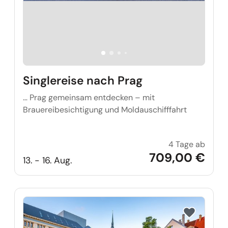
Singlereise nach Prag
… Prag gemeinsam entdecken – mit
Brauereibesichtigung und Moldauschifffahrt
4 Tage ab
Single
709,00 €
13. - 16. Aug.
Reise auf Me