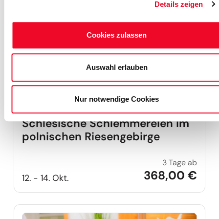
Details zeigen
Reise auf Me
Cookies zulassen
Auswahl erlauben
Nur notwendige Cookies
Schlesische Schlemmereien im
polnischen Riesengebirge
3 Tage ab
Schle
368,00 €
12. - 14. Okt.