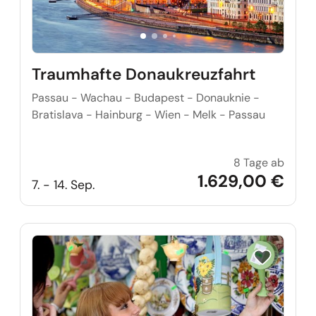
Traumhafte Donaukreuzfahrt
Passau - Wachau - Budapest - Donauknie -
Bratislava - Hainburg - Wien - Melk - Passau
8 Tage ab
Traum
1.629,00 €
7. - 14. Sep.
Reise auf Me