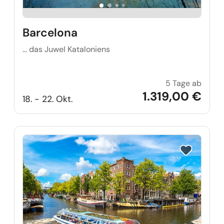
Barcelona
… das Juwel Kataloniens
5 Tage ab
Barce
1.319,00 €
18. - 22. Okt.
Reise auf Me