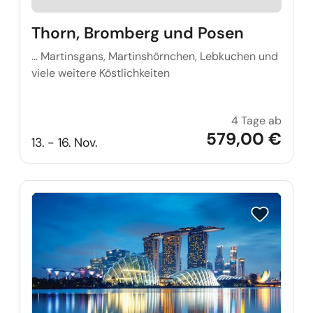
Thorn, Bromberg und Posen
… Martinsgans, Martinshörnchen, Lebkuchen und
viele weitere Köstlichkeiten
4 Tage ab
Thorn
579,00 €
13. - 16. Nov.
Reise auf Me