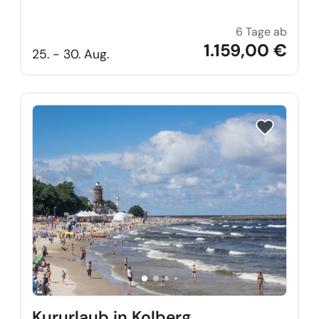
6 Tage ab
Hollä
1.159,00 €
25. - 30. Aug.
Reise auf Me
Kururlaub in Kolberg