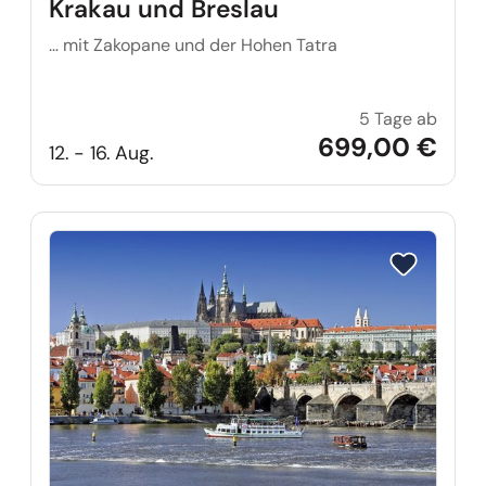
Krakau und Breslau
… mit Zakopane und der Hohen Tatra
5 Tage ab
Krakau
699,00 €
12. - 16. Aug.
Reise auf Me