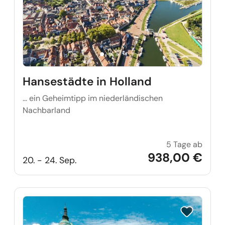
Hansestädte in Holland
… ein Geheimtipp im niederländischen
Nachbarland
5 Tage ab
Hanses
938,00 €
20. - 24. Sep.
Reise auf Me