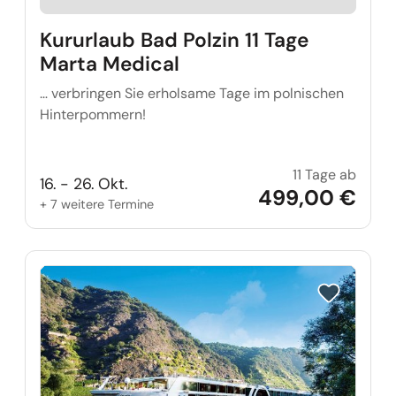
Kururlaub Bad Polzin 11 Tage
Marta Medical
… verbringen Sie erholsame Tage im polnischen
Hinterpommern!
11 Tage ab
Kururl
16. - 26. Okt.
499,00 €
+ 7 weitere Termine
Reise auf Me