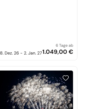
6 Tage ab
in Südtirol
Silvester am Garda
1.049,00 €
8. Dez. 26 - 2. Jan. 27
iste setzen
Reise auf Merkliste setzen