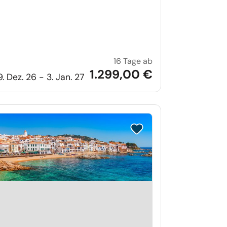
16 Tage ab
en und Silvester in Bad Flinsberg
Weihnachten und Sil
1.299,00 €
9. Dez. 26 - 3. Jan. 27
iste setzen
Reise auf Merkliste setzen