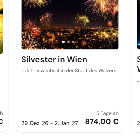
Silvester in Wien
… Jahreswechsel in der Stadt des Walzers
.
ab
5 Tage ab
Silvestermärchen in Masuren
Silvester
€
874,00 €
29. Dez. 26 - 2. Jan. 27
2