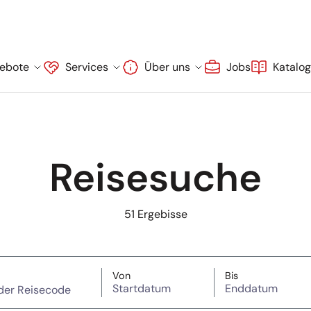
ebote
Services
Über uns
Jobs
Katalo
Reisesuche
51
Ergebisse
wort oder Reisecode)
Startdatum
Enddatum
Von
Bis