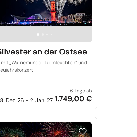
Silvester an der Ostsee
 mit „Warnemünder Turmleuchten“ und
eujahrskonzert
6 Tage ab
 an der Nordsee
Silvester an der Ost
1.749,00 €
8. Dez. 26 - 2. Jan. 27
iste setzen
Reise auf Merkliste setzen