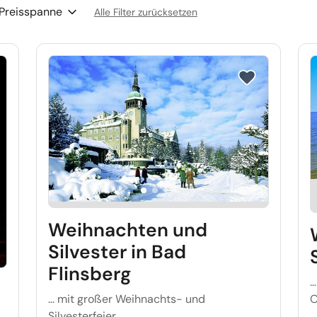
Preisspanne
Alle Filter zurücksetzen
e auf Merkliste setzen
Reise auf Merkl
Weihnachten und
Silvester in Bad
Flinsberg
…
O
… mit großer Weihnachts- und
Silvesterfeier