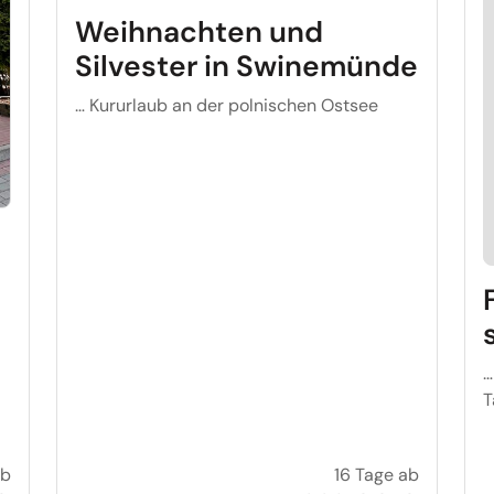
Weihnachten und
Silvester in Swinemünde
… Kururlaub an der polnischen Ostsee
…
T
ab
16 Tage ab
Weihnachten und Silvester in Bad Polzin
Weihnach