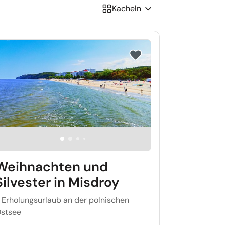
Kacheln
iste setzen
Reise auf Merkliste setzen
Weihnachten und
Silvester in Misdroy
 Erholungsurlaub an der polnischen
stsee