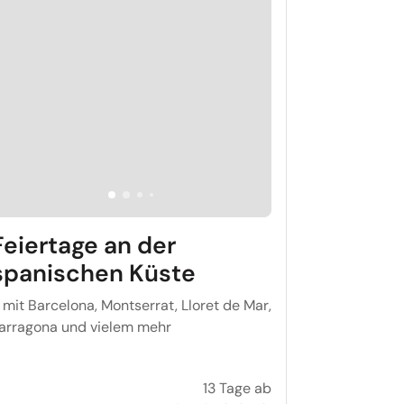
Feiertage an der
spanischen Küste
 mit Barcelona, Montserrat, Lloret de Mar,
arragona und vielem mehr
13 Tage ab
ten und Silvester in Swinemünde
Feiertage an der sp