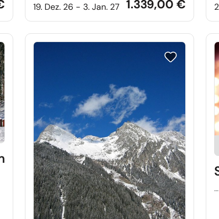
€
1.339,00 €
19. Dez. 26 - 3. Jan. 27
2
e auf Merkliste setzen
Reise auf Merkl
m
…