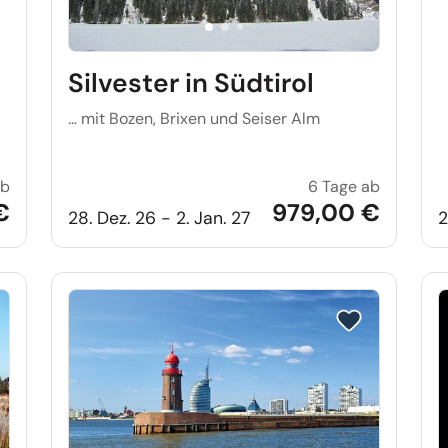
Silvester in Südtirol
… mit Bozen, Brixen und Seiser Alm
ab
6 Tage ab
Silvester all-inclusive im Bayerischen Wald
Silvester 
€
979,00 €
28. Dez. 26 - 2. Jan. 27
2
e auf Merkliste setzen
Reise auf Merkl