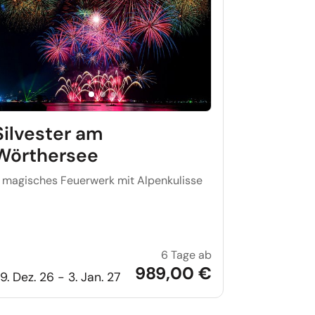
Silvester am
Wörthersee
.. magisches Feuerwerk mit Alpenkulisse
6 Tage ab
 in Wien
Silvester am Wörthe
989,00 €
9. Dez. 26 - 3. Jan. 27