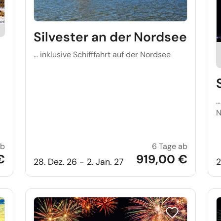
Silvester an der Nordsee
… inklusive Schifffahrt auf der Nordsee
…
N
ab
6 Tage ab
Prosit Neujahr in Friesland
Silvester
€
919,00 €
28. Dez. 26 - 2. Jan. 27
2
e auf Merkliste setzen
Reise auf Merkl