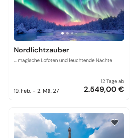
Nordlichtzauber
… magische Lofoten und leuchtende Nächte
12 Tage ab
Nordl
2.549,00 €
19. Feb. - 2. Mä. 27
Reise auf Me