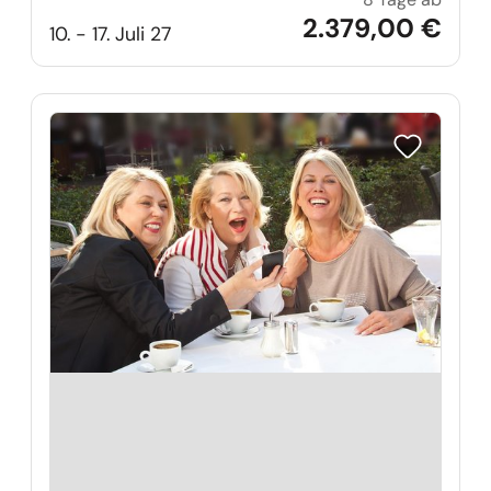
Radkre
2.379,00 €
10. - 17. Juli 27
Reise auf Me