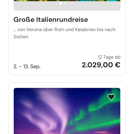
Große Italienrundreise
… von Verona über Rom und Kalabrien bis nach
Sizilien
12 Tage ab
Große 
2.029,00 €
2. - 13. Sep.
Reise auf Me