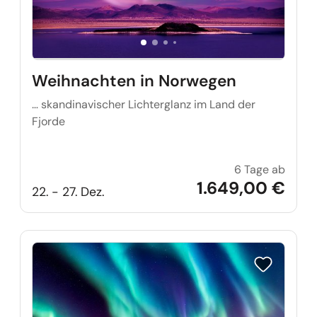
Weihnachten in Norwegen
… skandinavischer Lichterglanz im Land der
Fjorde
6 Tage ab
Weihn
1.649,00 €
22. - 27. Dez.
Reise auf Me