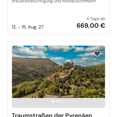
Brauereibesichtigung und Moldauschifffahrt
4 Tage ab
Single
669,00 €
12. - 15. Aug. 27
Reise auf Me
Traumstraßen der Pyrenäen