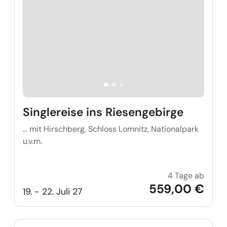
Singlereise ins Riesengebirge
... mit Hirschberg, Schloss Lomnitz, Nationalpark
u.v.m.
4 Tage ab
Single
559,00 €
19. - 22. Juli 27