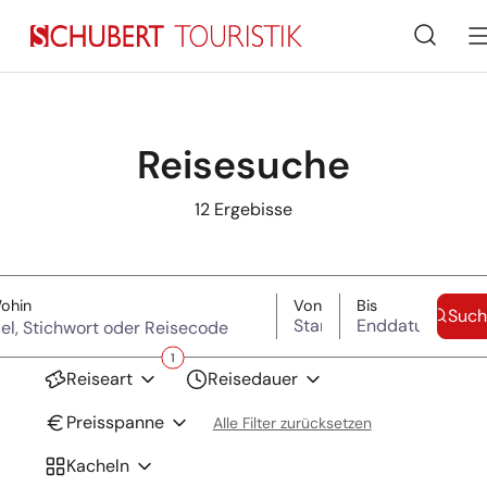
Suche
Reisesuche
12
Ergebisse
Suche überspringen
(Ziel, Stichwort oder Reisecode)
Startdatum
Enddatum
ohin
Von
Bis
Such
1
Reiseart
Reisedauer
Preisspanne
Alle Filter zurücksetzen
Kacheln