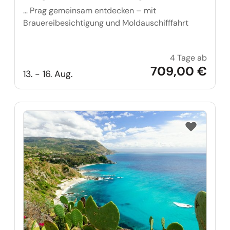
… Prag gemeinsam entdecken – mit
Brauereibesichtigung und Moldauschifffahrt
4 Tage ab
Single
709,00 €
13. - 16. Aug.
Reise auf Me