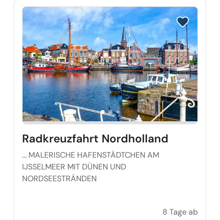
Reise auf Me
Radkreuzfahrt Nordholland
… MALERISCHE HAFENSTÄDTCHEN AM
IJSSELMEER MIT DÜNEN UND
NORDSEESTRÄNDEN
8 Tage ab
Radkr