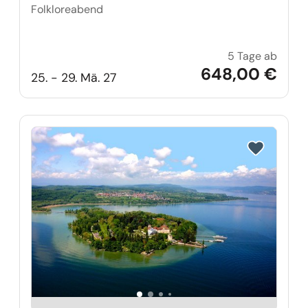
Folkloreabend
5 Tage ab
Oster
648,00 €
25. - 29. Mä. 27
Reise auf Me