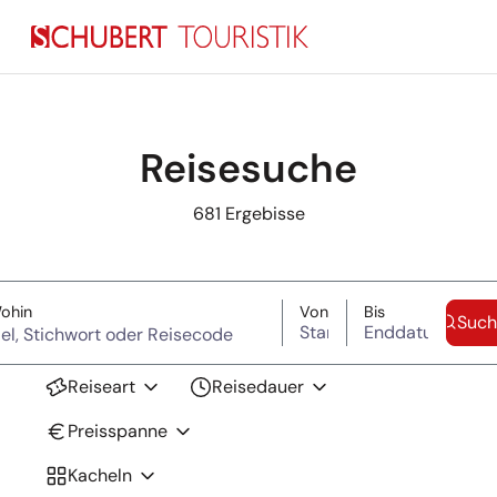
Reisesuche
681
Ergebisse
Suche überspringen
(Ziel, Stichwort oder Reisecode)
Startdatum
Enddatum
ohin
Von
Bis
Such
Reiseart
Reisedauer
Preisspanne
Kacheln