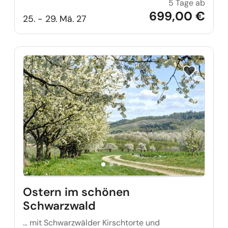
5 Tage ab
Ostern
699,00 €
25. - 29. Mä. 27
Reise auf Me
Ostern im schönen
Schwarzwald
… mit Schwarzwälder Kirschtorte und