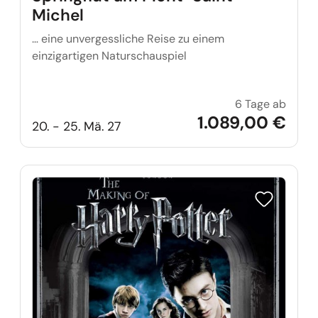
Michel
… eine unvergessliche Reise zu einem
einzigartigen Naturschauspiel
6 Tage ab
Spring
1.089,00 €
20. - 25. Mä. 27
Reise auf Me