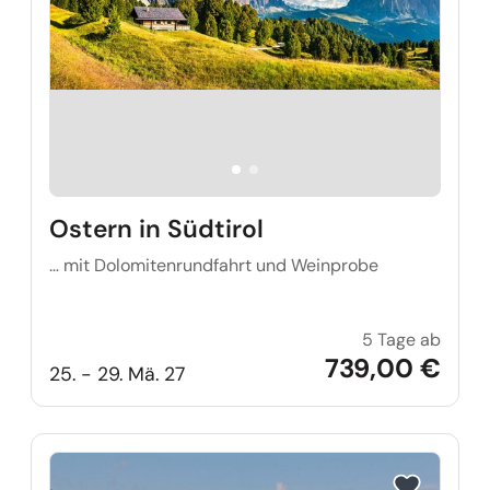
Ostern in Südtirol
… mit Dolomitenrundfahrt und Weinprobe
5 Tage ab
Ostern
739,00 €
25. - 29. Mä. 27
Reise auf Me