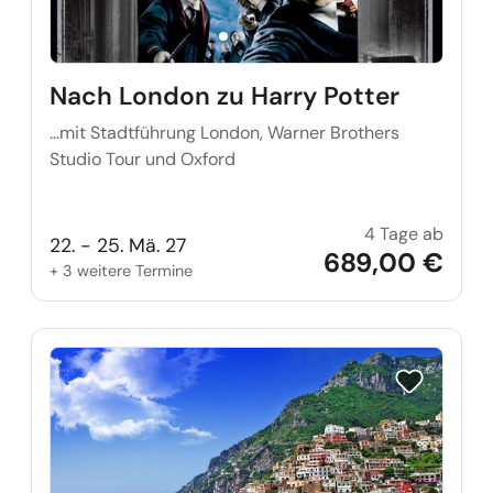
Nach London zu Harry Potter
...mit Stadtführung London, Warner Brothers
Studio Tour und Oxford
4 Tage ab
Nach L
22. - 25. Mä. 27
689,00 €
+ 3 weitere Termine
Reise auf Me