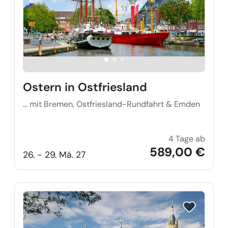
Ostern in Ostfriesland
… mit Bremen, Ostfriesland-Rundfahrt & Emden
4 Tage ab
Ostern
589,00 €
26. - 29. Mä. 27
Reise auf Me