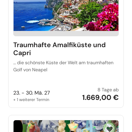
Traumhafte Amalfiküste und
Capri
… die schönste Küste der Welt am traumhaften
Golf von Neapel
8 Tage ab
Traum
23. - 30. Mä. 27
1.669,00 €
+ 1 weiterer Termin
Reise auf Me