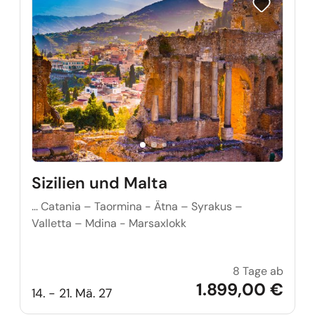
Reise auf Me
Sizilien und Malta
… Catania – Taormina - Ätna – Syrakus –
Valletta – Mdina - Marsaxlokk
8 Tage ab
Sizili
1.899,00 €
14. - 21. Mä. 27