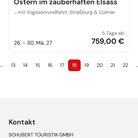
Ostern im zauberhaften Elsass
... mit Vogesenrundfahrt, Straßburg & Colmar
5 Tage ab
Ostern
759,00 €
26. - 30. Mä. 27
…
13
14
15
16
17
18
19
20
21
22
Kontakt
SCHUBERT TOURISTIK GMBH