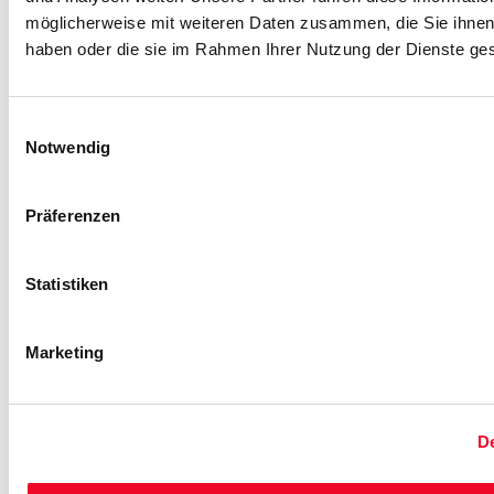
möglicherweise mit weiteren Daten zusammen, die Sie ihnen 
haben oder die sie im Rahmen Ihrer Nutzung der Dienste g
Ostern im Chiemgau
… mit Chiemsee, Tegernsee und Königssee
Einwilligungsauswahl
Notwendig
5 Tage ab
Oster
Präferenzen
728,00 €
25. - 29. Mä. 27
Statistiken
Reise auf Me
Marketing
De