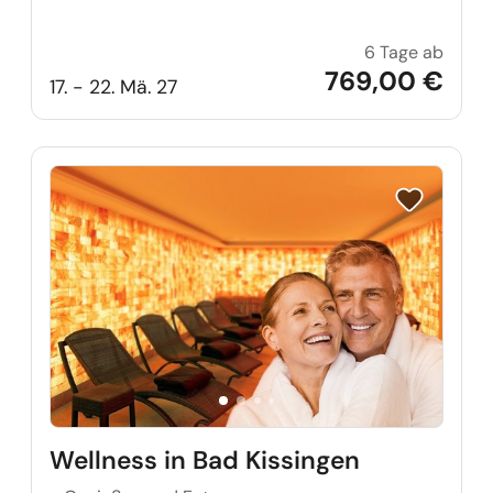
6 Tage ab
Zur Ka
769,00 €
17. - 22. Mä. 27
Reise auf Me
Wellness in Bad Kissingen