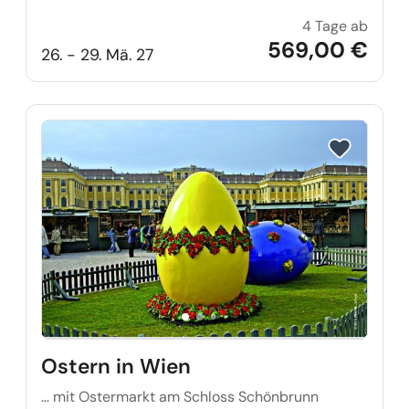
4 Tage ab
Osterz
569,00 €
26. - 29. Mä. 27
Reise auf Me
Ostern in Wien
… mit Ostermarkt am Schloss Schönbrunn