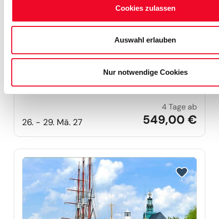
Cookies zulassen
Auswahl erlauben
Ostern auf der Insel Rügen
Nur notwendige Cookies
... mit Göhren, Binz, Hiddensee u.v.m.
4 Tage ab
Ostern
549,00 €
26. - 29. Mä. 27
Reise auf Me