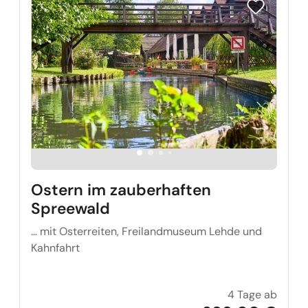
Reise auf Me
Ostern im zauberhaften
Spreewald
… mit Osterreiten, Freilandmuseum Lehde und
Kahnfahrt
4 Tage ab
Oster