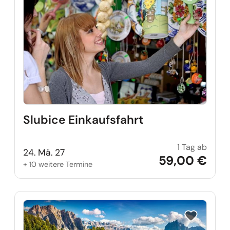
Slubice Einkaufsfahrt
1 Tag ab
Slubic
24. Mä. 27
59,00 €
+ 10 weitere Termine
Reise auf Me