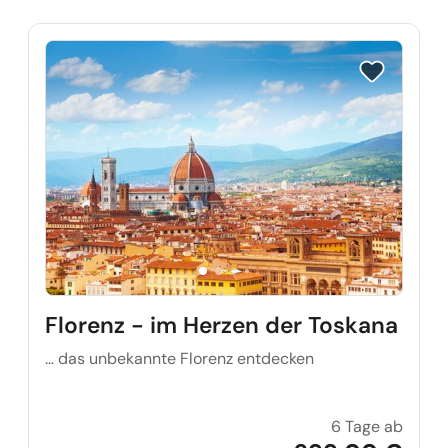
Reise auf Me
Florenz - im Herzen der Toskana
… das unbekannte Florenz entdecken
6 Tage ab
Floren