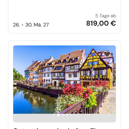
5 Tage ab
Ostern
819,00 €
26. - 30. Mä. 27
Reise auf Me