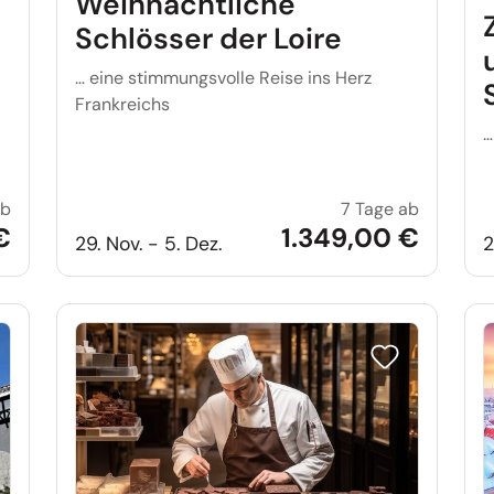
Weihnachtliche
Schlösser der Loire
… eine stimmungsvolle Reise ins Herz
Frankreichs
…
ab
7 Tage ab
Weimarer Weihnachtszauber mit Erfurt
Weihnacht
€
1.349,00 €
29. Nov. - 5. Dez.
2
e auf Merkliste setzen
Reise auf Merkl