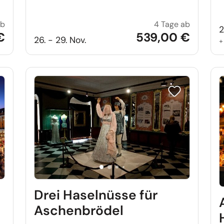
ab
4 Tage ab
Weihnachtsmarkt Erfurt
Advent in
2
€
539,00 €
26. - 29. Nov.
e auf Merkliste setzen
Reise auf Merkl
Drei Haselnüsse für
Aschenbrödel