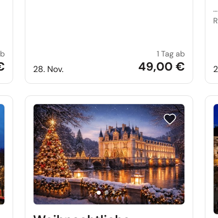
.
R
ab
1 Tag ab
Weihnachtszauber auf Schloss Bückeburg
Waldweih
€
49,00 €
28. Nov.
2
e auf Merkliste setzen
Reise auf Merkl