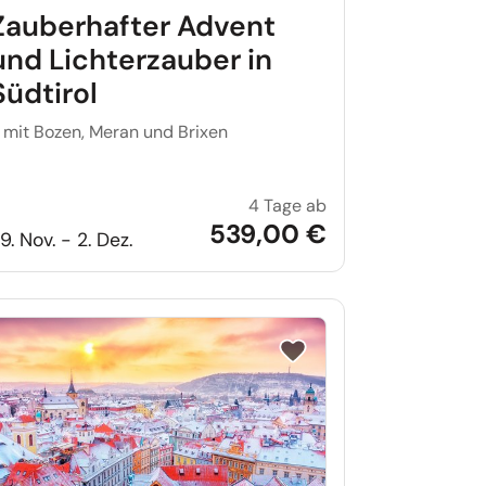
Zauberhafter Advent
und Lichterzauber in
Südtirol
 mit Bozen, Meran und Brixen
4 Tage ab
liche Schlösser der Loire
Zauberhafter Advent
539,00 €
9. Nov. - 2. Dez.
iste setzen
Reise auf Merkliste setzen