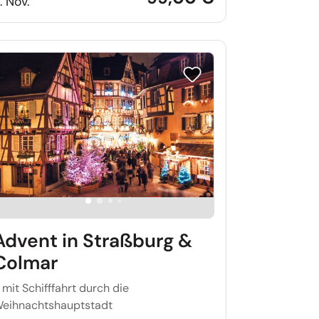
1. Nov.
iste setzen
Reise auf Merkliste setzen
Advent in Straßburg &
Colmar
 mit Schifffahrt durch die
eihnachtshauptstadt