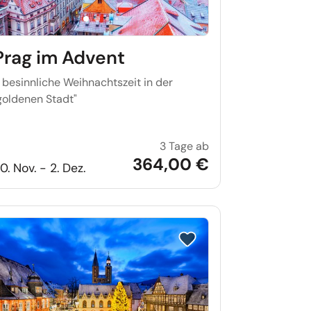
Prag im Advent
.. besinnliche Weihnachtszeit in der
goldenen Stadt"
3 Tage ab
denzauber am Kyffhäuser
Prag im Advent
364,00 €
0. Nov. - 2. Dez.
iste setzen
Reise auf Merkliste setzen