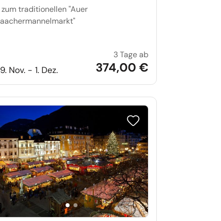
.. zum traditionellen "Auer
aachermannelmarkt"
3 Tage ab
nachtsmarkt Möllensdorf und Wörlitz
Bergmannsaufzug im
374,00 €
9. Nov. - 1. Dez.
iste setzen
Reise auf Merkliste setzen