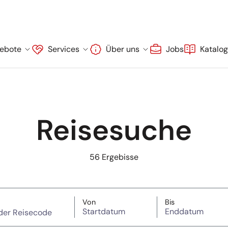
ebote
Services
Über uns
Jobs
Katalo
Reisesuche
56
Ergebisse
wort oder Reisecode)
Startdatum
Enddatum
Von
Bis