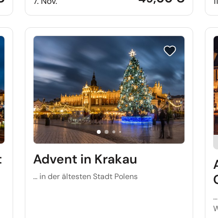
7. Nov.
1
e auf Merkliste setzen
Reise auf Merkl
t
Advent in Krakau
… in der ältesten Stadt Polens
…
W