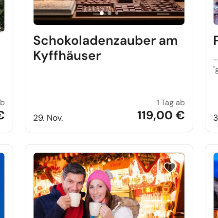
Schokoladenzauber am
Kyffhäuser
.
"
ab
1 Tag ab
Advent auf der Wartburg
Schokola
€
119,00 €
29. Nov.
3
e auf Merkliste setzen
Reise auf Merkl