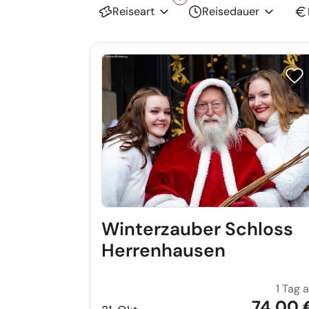
Reiseart
Reisedauer
Reis
Winterzauber Schloss
Herrenhausen
1 Tag 
74,00 