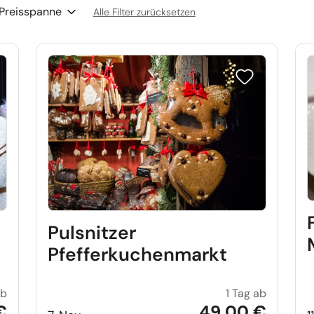
Preisspanne
Alle Filter zurücksetzen
e auf Merkliste setzen
Reise auf Merkl
Pulsnitzer
Pfefferkuchenmarkt
ab
1 Tag ab
Winterzauber Schloss Herrenhausen
Pulsnitze
€
49,00 €