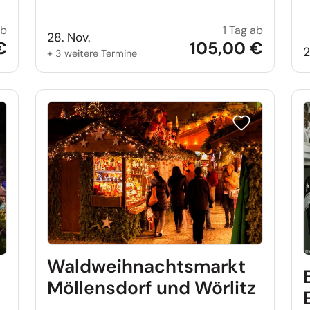
ab
1 Tag ab
Striezelmarkt Dresden
Drei Hase
28. Nov.
€
105,00 €
2
+ 3 weitere Termine
e auf Merkliste setzen
Reise auf Merkl
Waldweihnachtsmarkt
Möllensdorf und Wörlitz