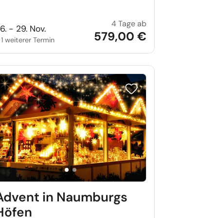
4 Tage ab
 Krakau
Advent in Straßbur
6. - 29. Nov.
579,00 €
+ 1 weiterer Termin
iste setzen
Reise auf Merkliste setzen
Advent in Naumburgs
Höfen