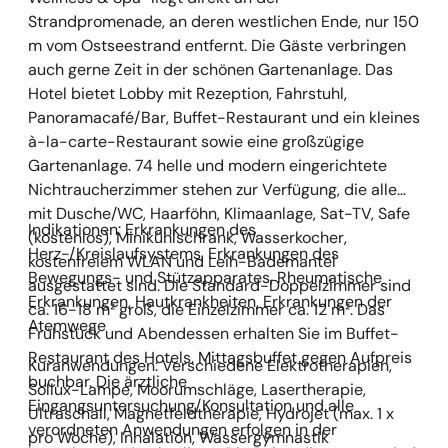
ist ebenerdig.
Strandpromenade, an deren westlichen Ende, nur 150
m vom Ostseestrand entfernt. Die Gäste verbringen
auch gerne Zeit in der schönen Gartenanlage. Das
Hotel bietet Lobby mit Rezeption, Fahrstuhl,
Panoramacafé/Bar, Buffet-Restaurant und ein kleines
à-la-carte-Restaurant sowie eine großzügige
Gartenanlage. 74 helle und modern eingerichtete
Nichtraucherzimmer stehen zur Verfügung, die alle
mit Dusche/WC, Haarföhn, Klimaanlage, Sat-TV, Safe
Indikationen: Erkrankungen des
(kostenlos), Minikühlschrank, Wasserkocher,
Herz-/Kreislaufsystems, Erkrankungen des
kostenfreiem WLAN und Leih-Bademantel
Bewegungs- und Stützapparates, Rheumatische
ausgestattet sind. Die Standard-Doppelzimmer sind
Erkrankungen, Hautkrankheiten, Erkrankungen der
ca. 16-18 m² groß, die Einzelzimmer ca. 12 m². Das
Atemwege
Frühstück und Abendessen erhalten Sie im Buffet-
Restaurant des Hotels. Mittagsbuffet gegen Aufpreis
Kuranwendungen: Verschiedene Elektrotherapien,
buchbar. Die ärztliche
Sollux-Lampe, Moorumschläge, Lasertherapie,
Eingangsuntersuchung/Konsultation und alle
Ultraschall, Magnetfeldtherapie, Hydrojet (max. 1 x
verordneten Anwendungen erfolgen in der
pro Woche), Inhalation, Wassergymnastik