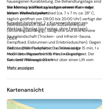
hauseigenen Kurabteilung. Die Behandlungstage sind
von Montag bis Freitag, ausgenommen Feiertage.
Sie können wählen zwischen einem Kur- oder
Neben einem Schwimmbad (ca. 7 x 7 m, ca. 28° C,
einem Wellnesspaket:
täglich geöffnet von 09:00 bis 20:00 Uhr) verfügt der
Kurpaket beinhaltet: 2 x Kuranwendungen pro
Wellnessbereich über einen Außenwhirlpool
Werktag (Montag bis Freitag, ohne Feiertage)
(witterungsabhängig), Salzgrotte und eine schöne
Saunalandschaft (Trocken- und Infrarot-Sauna,
ODER
Dampfbad, Eisbrunnen und Erlebnisduschen). Gegen
Gebühr: PKW-Parkplätze. Das Hotel ist für
Wellnesspaket beinhaltet: 1 x Teilmassage 15 min, 1 x
mobilitätseingeschränkte Personen geeignet. Der
Medi-Jet- Wasserbett 15 min, 1 x Gesichts-
Kur- und Wellnessbereich ist über einen Lift vom
Dekolleté-Massage 20 min
ganzen Haus zu erreichen. Zum
Mehr anzeigen
Wellnessbereich/Schwimmbad sind wenige Stufen zu
gehen. Der Hoteleingang ist über eine Rampe zu
erreichen.
Kartenansicht