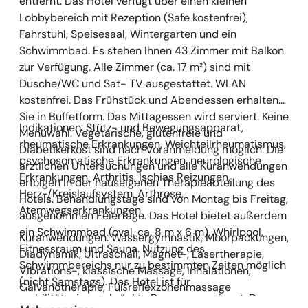
entfernt. Das Hotel verfügt über einen kleinen
Lobbybereich mit Rezeption (Safe kostenfrei),
Fahrstuhl, Speisesaal, Wintergarten und ein
Schwimmbad. Es stehen Ihnen 43 Zimmer mit Balkon
zur Verfügung. Alle Zimmer (ca. 17 m²) sind mit
Dusche/WC und Sat- TV ausgestattet. WLAN
kostenfrei. Das Frühstück und Abendessen erhalten
Sie in Buffetform. Das Mittagessen wird serviert. Keine
Indikationen: Stütz- und Bewegungsapparat,
Menüwahl. Vegetarische, glutenfreie und
rheumatische Erkrankungen, Weichteilrheumatismus,
Diabetikerkost sind nach Voranmeldung möglich. Die
psychosomatische Erkrankungen, neurologische
ärztlichen Untersuchungen und alle Kuranwendungen
Erkrankungen, Arthritis, Ischias Reizungen,
erfolgen in der hauseigenen Therapieabteilung des
Herz-/Kreislaufsystem, Arthrose,
Hotels. Behandlungstage sind von Montag bis Freitag,
Atemwegserkrankungen
ausgenommen Feiertage. Das Hotel bietet außerdem
ein Schwimmbad (oval, ca. 8 m x 6 m), Whirlpool,
Kuranwendungen: Wassergymnastik, Moorpackungen,
Fitnessraum und Sauna. Nutzung des
Diadynamik, Ultraschall, Magnet-, Lasertherapie,
Schwimmbereichs nur zu bestimmten Zeiten möglich
Vibrations-, klassische Massage, Inhalationen,
(nicht Samstags). Das Hotel ist für
Galvanotherapie, Fußreflexzonenmassage
mobilitätseingeschränkte Personen geeignet. Der