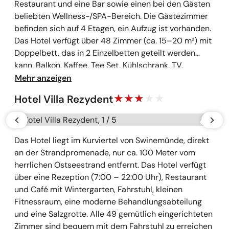
Restaurant und eine Bar sowie einen bei den Gästen
beliebten Wellness-/SPA-Bereich. Die Gästezimmer
befinden sich auf 4 Etagen, ein Aufzug ist vorhanden.
Das Hotel verfügt über 48 Zimmer (ca. 15–20 m²) mit
Doppelbett, das in 2 Einzelbetten geteilt werden
kann, Balkon, Kaffee, Tee Set, Kühlschrank, TV,
Badezimmer mit Duschkabine und WC. Bademäntel
Mehr anzeigen
können an der Rezeption ausgeliehen werden. Der
Hotel Villa Rezydent
Wellnessbereich des Hotels bietet ein Schwimmbad
mit Wassermassagen, Sauna, Infrarotsauna und
Galerie überspringen
vorherige
näch
Salzgrotte. Gegen Gebühr: Kosmetikbehandlungen für
Gesicht und Körper. Alle Mahlzeiten werden im
Das Hotel liegt im Kurviertel von Swinemünde, direkt
hauseigenen Restaurant eingenommen. Die Buffets
an der Strandpromenade, nur ca. 100 Meter vom
bieten verschiedene Vor-, Haupt- & Nachspeisen.
herrlichen Ostseestrand entfernt. Das Hotel verfügt
über eine Rezeption (7:00 – 22:00 Uhr), Restaurant
und Café mit Wintergarten, Fahrstuhl, kleinen
Fitnessraum, eine moderne Behandlungsabteilung
und eine Salzgrotte. Alle 49 gemütlich eingerichteten
Zimmer sind bequem mit dem Fahrstuhl zu erreichen