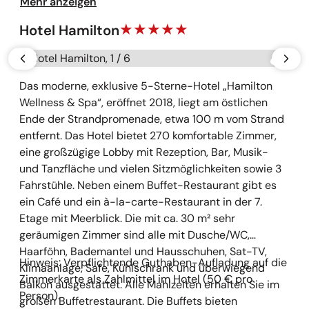
Mehr anzeigen
Hoteleingang ist ebenerdig. Der Kur- und
Wellnessbereich ist per Fahrstuhl erreichbar.
Hotel Hamilton
Galerie überspringen
vorherige
näch
Das moderne, exklusive 5-Sterne-Hotel „Hamilton
Wellness & Spa“, eröffnet 2018, liegt am östlichen
Ende der Strandpromenade, etwa 100 m vom Strand
entfernt. Das Hotel bietet 270 komfortable Zimmer,
eine großzügige Lobby mit Rezeption, Bar, Musik-
und Tanzfläche und vielen Sitzmöglichkeiten sowie 3
Fahrstühle. Neben einem Buffet-Restaurant gibt es
ein Café und ein à-la-carte-Restaurant in der 7.
Etage mit Meerblick. Die mit ca. 30 m² sehr
geräumigen Zimmer sind alle mit Dusche/WC,
Haarföhn, Bademantel und Hausschuhen, Sat-TV,
Hinweis: Verpflichtende Guthaben-Aufladung auf die
Klimaanlage, Safe, Kühlschrank und überwiegend
Zimmerkarte als Zahlmittel im Hotel (50 € pro
Balkon ausgestattet. Alle Mahlzeiten erhalten Sie im
Person).
großen Buffetrestaurant. Die Buffets bieten