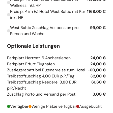
Kapazitäten werden geladen
Wellness inkl. HP
Preis p. P. im EZ Hotel West Baltic mit Kur
1168,00 €
Kapazitäten werden geladen
inkl. HP
West Baltic Zuschlag Vollpension pro
99,00 €
Kapazitäten werden geladen
Person und Woche
Optionale Leistungen
Parkplatz Hertzstr. 6 Aschersleben
24,00 €
Parkplatz Erfurt Flughafen
24,00 €
Zustiegsrabatt bei Eigenanreise zum Hotel
-60,00 €
Treibstoffzuschlag 4,00 EUR p.P./Tag
32,00 €
Treibstoffzuschlag Reederei 8,80 EUR
61,60 €
p.P./Nacht
Zuschlag Porto und Versand per Post
3,00 €
Verfügbar
Wenige Plätze verfügbar
Ausgebucht