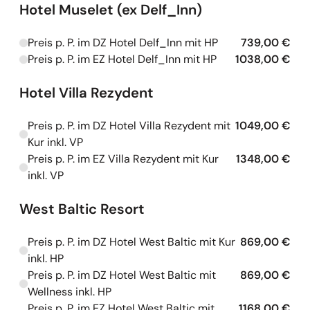
Hotel Muselet (ex Delf_Inn)
Preis p. P. im DZ Hotel Delf_Inn mit HP
739,00 €
Kapazitäten werden geladen
Preis p. P. im EZ Hotel Delf_Inn mit HP
1038,00 €
Kapazitäten werden geladen
Hotel Villa Rezydent
Preis p. P. im DZ Hotel Villa Rezydent mit
1049,00 €
Kapazitäten werden geladen
Kur inkl. VP
Preis p. P. im EZ Villa Rezydent mit Kur
1348,00 €
Kapazitäten werden geladen
inkl. VP
West Baltic Resort
Preis p. P. im DZ Hotel West Baltic mit Kur
869,00 €
Kapazitäten werden geladen
inkl. HP
Preis p. P. im DZ Hotel West Baltic mit
869,00 €
Kapazitäten werden geladen
Wellness inkl. HP
Preis p. P. im EZ Hotel West Baltic mit
1168,00 €