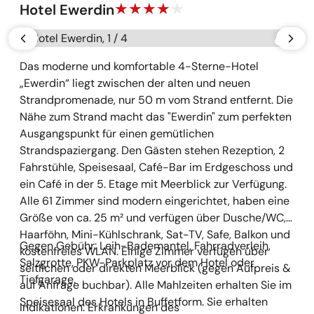
Hotel Ewerdin
Galerie überspringen
vorherige
näch
Das moderne und komfortable 4-Sterne-Hotel
„Ewerdin“ liegt zwischen der alten und neuen
Strandpromenade, nur 50 m vom Strand entfernt. Die
Nähe zum Strand macht das "Ewerdin" zum perfekten
Ausgangspunkt für einen gemütlichen
Strandspaziergang. Den Gästen stehen Rezeption, 2
Fahrstühle, Speisesaal, Café-Bar im Erdgeschoss und
ein Café in der 5. Etage mit Meerblick zur Verfügung.
Alle 61 Zimmer sind modern eingerichtet, haben eine
Größe von ca. 25 m² und verfügen über Dusche/WC,
Haarföhn, Mini-Kühlschrank, Sat-TV, Safe, Balkon und
Gegen Gebühr: Leih-Bademantel, Fahrradverleih,
kostenfreies WLAN. Einige Zimmer verfügen über
Salzgrotte, PKW-Parkplatz vor dem Hotel oder
seitlichen oder direkten Meerblick (gegen Aufpreis &
Tiefgarage.
auf Anfrage buchbar). Alle Mahlzeiten erhalten Sie im
Speisesaal des Hotels in Buffetform. Sie erhalten
Indikationen: Erkrankungen des