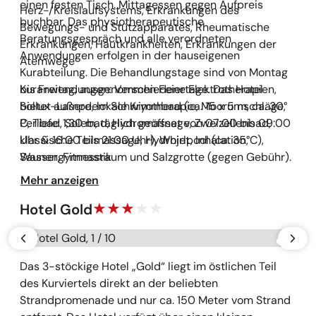
einen festen Tisch. Mittagessen gegen Aufpreis
Herz-/Kreislaufsystems, Erkrankungen des
buchbar. Das physiotherapeutische
Bewegungs- und Stützapparates, Rheumatische
Beratungsgespräch und alle verordneten
Erkrankungen, Hautkrankheiten, Erkrankungen der
Anwendungen erfolgen in der hauseigenen
Atemwege
Kurabteilung. Die Behandlungstage sind von Montag
bis Freitag, ausgenommen Feiertage. Das Hotel
Kuranwendungen: Verschiedene Elektrotherapien,
bietet außerdem Schwimmbad (ca. 15 x 5 m, ca. 30°
Sollux-Lampe, lokale Kryotherapie, Moorumschläge,
C, Tiefe: 1,30 m, täglich geöffnet von 07:00 bis 09:00
Perlbad, Solebad, Hydromassage, Zweizellenbad,
Uhr & 16:00 bis 21:00 Uhr), Whirlpool (ca. 35°C),
klassische Teilmassage, Hydrojet, Inhalation,
Saunen, Fitnessraum und Salzgrotte (gegen Gebühr).
Wassergymnastik
Mehr anzeigen
Hotel Gold
Galerie überspringen
vorherige
näch
Das 3-stöckige Hotel „Gold“ liegt im östlichen Teil
des Kurviertels direkt an der beliebten
Strandpromenade und nur ca. 150 Meter vom Strand