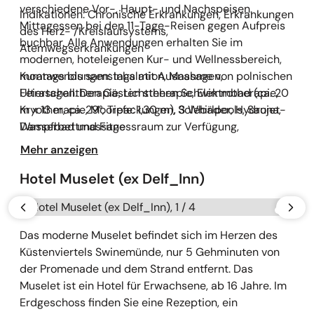
verschiedene Vor-, Haupt- und Nachspeisen.
Indikationen: Chronische Erkrankungen, Erkrankungen
Mittagessen bei den 11-Tage-Reisen gegen Aufpreis
des Herz- /Kreislaufsystems,
buchbar. Alle Anwendungen erhalten Sie im
Atemwegserkrankungen
modernen, hoteleigenen Kur- und Wellnessbereich,
montags bis samstags mit Ausnahme von polnischen
Kuranwendungen: Inhalation, Massagen,
Feiertagen. Den Gästen stehen Schwimmbad (ca. 20
Ultraschalltherapie, Lichttherapie, Elektrotherapie,
m x 13 m, ca. 29°, Tiefe: 1,30 m), 3 Whirlpools, Sauna,
Kryotherapie, Moorpackungen, Solebäder, Hydrojet-
Dampfbad und Fitnessraum zur Verfügung,
Wasserbettmassage
außerdem Kosmetiksalon und Salzgrotte gegen
Mehr anzeigen
Gebühr. Das Hotel ist für mobilitätseingeschränkte
Personen geeignet.
Hotel Muselet (ex Delf_Inn)
Galerie überspringen
vorherige
näch
Das moderne Muselet befindet sich im Herzen des
Küstenviertels Swinemünde, nur 5 Gehminuten von
der Promenade und dem Strand entfernt. Das
Muselet ist ein Hotel für Erwachsene, ab 16 Jahre. Im
Erdgeschoss finden Sie eine Rezeption, ein