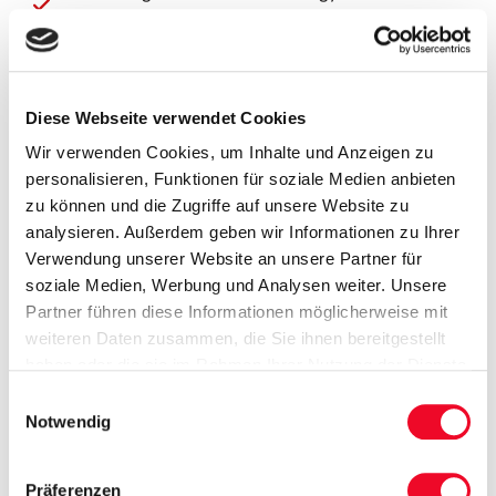
Wahl pro Werktag und Person
kostenfreie Nutzung von Schwimmbad und
Whirlpool
Hotel "Muselet" (ex DELF_INN)
Diese Webseite verwendet Cookies
Wir verwenden Cookies, um Inhalte und Anzeigen zu
7, 14 oder 21 x Übernachtung im Hotel„Muselet“
personalisieren, Funktionen für soziale Medien anbieten
7, 14 oder 21 x Frühstücksbuffet
zu können und die Zugriffe auf unsere Website zu
7, 14 oder 21 x Abendbuffet
analysieren. Außerdem geben wir Informationen zu Ihrer
kostenfreie Benutzung des Wellnessbereiches
Verwendung unserer Website an unsere Partner für
mit Schwimmbad mit Wassermassagen, Sauna,
soziale Medien, Werbung und Analysen weiter. Unsere
Infrarotsauna und Salzgrotte
Partner führen diese Informationen möglicherweise mit
Mehr anzeigen
weiteren Daten zusammen, die Sie ihnen bereitgestellt
haben oder die sie im Rahmen Ihrer Nutzung der Dienste
gesammelt haben.
Einwilligungsauswahl
Notwendig
Verfügbare Preispakete
Hotel Ewerdin
Präferenzen