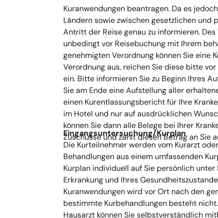
Kuranwendungen beantragen. Da es jedoch
Ländern sowie zwischen gesetzlichen und pr
Antritt der Reise genau zu informieren. Des
unbedingt vor Reisebuchung mit Ihrem beha
genehmigten Verordnung können Sie eine Kos
Verordnung aus, reichen Sie diese bitte vor
ein. Bitte informieren Sie zu Beginn Ihres 
Sie am Ende eine Aufstellung aller erhalten
einen Kurentlassungsbericht für Ihre Krank
im Hotel und nur auf ausdrücklichen Wunsch
können Sie dann alle Belege bei Ihrer Kran
Eingangsuntersuchung/Kurplan
Zuschüsse und zahlt diesen Betrag an Sie a
Die Kurteilnehmer werden vom Kurarzt oder
Behandlungen aus einem umfassenden Kurpr
Kurplan individuell auf Sie persönlich unte
Erkrankung und Ihres Gesundheitszustandes
Kuranwendungen wird vor Ort nach den gena
bestimmte Kurbehandlungen besteht nicht.
Hausarzt können Sie selbstverständlich mit