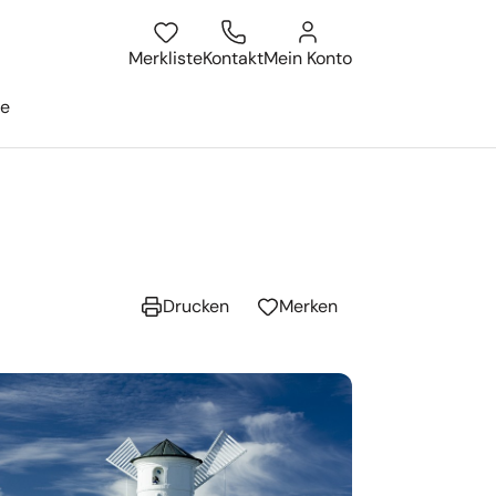
atum
isesuche öffnen
Merkliste
Kontakt
Mein Konto
ge
Drucken
Merken