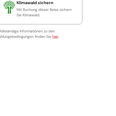
Klimawald sichern
Mit Buchung dieser Reise sichern
Sie Klimawald.
Vollständige Informationen zu den
Vollständige Informationen zu den Za
ahlungsbedingungen finden Sie
hier
.