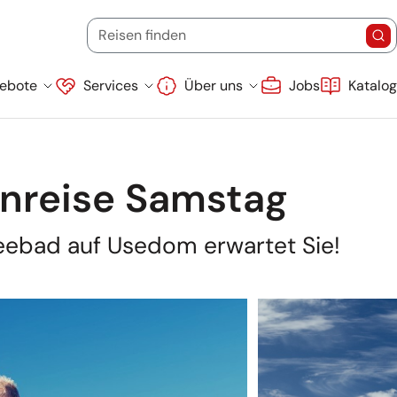
Startdatum
Endd
(Ziel, Stichwort oder Reisecode)
Reisen finden
Re
Suche überspringen
ebote
Services
Über uns
Jobs
Katalo
nreise Samstag
Seebad auf Usedom erwartet Sie!