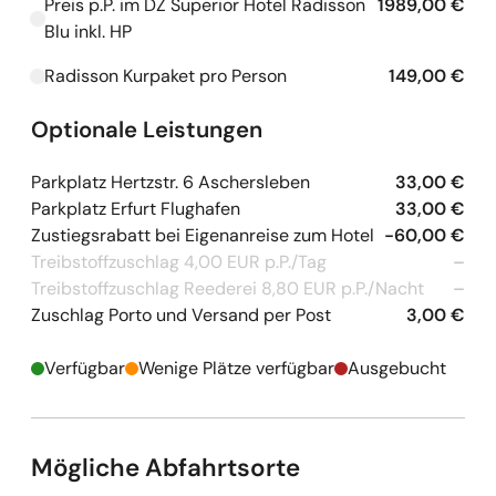
Preis p.P. im DZ Superior Hotel Radisson
1989,00 €
Kapazitäten werden geladen
Blu inkl. HP
Radisson Kurpaket pro Person
149,00 €
Kapazitäten werden geladen
Optionale Leistungen
Parkplatz Hertzstr. 6 Aschersleben
33,00 €
Parkplatz Erfurt Flughafen
33,00 €
Zustiegsrabatt bei Eigenanreise zum Hotel
-60,00 €
Treibstoffzuschlag 4,00 EUR p.P./Tag
–
Treibstoffzuschlag Reederei 8,80 EUR p.P./Nacht
–
Zuschlag Porto und Versand per Post
3,00 €
Verfügbar
Wenige Plätze verfügbar
Ausgebucht
Mögliche Abfahrtsorte