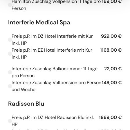
Hamilton Zuschlag Vollpension 11 Tage pro
169,00 €
Kapazitäten werden geladen
Person
Interferie Medical Spa
Preis p.P. im DZ Hotel Interferie mit Kur
929,00 €
Kapazitäten werden geladen
inkl. HP
Preis p.P. im EZ Hotel Interferie mit Kur
1168,00 €
Kapazitäten werden geladen
inkl. HP
Interferie Zuschlag Balkonzimmer 11 Tage
22,00 €
Kapazitäten werden geladen
pro Person
Interferie Zuschlag Vollpension pro Person
149,00 €
Kapazitäten werden geladen
und Woche
Radisson Blu
Preis p.P. im DZ Hotel Radisson Blu inkl.
1869,00 €
Kapazitäten werden geladen
HP