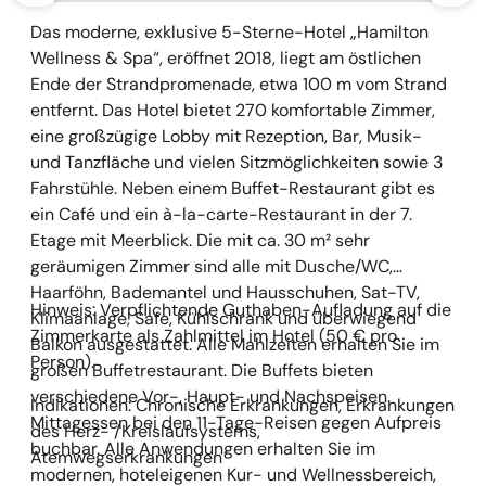
Das moderne, exklusive 5-Sterne-Hotel „Hamilton
Wellness & Spa“, eröffnet 2018, liegt am östlichen
Ende der Strandpromenade, etwa 100 m vom Strand
entfernt. Das Hotel bietet 270 komfortable Zimmer,
eine großzügige Lobby mit Rezeption, Bar, Musik-
und Tanzfläche und vielen Sitzmöglichkeiten sowie 3
Fahrstühle. Neben einem Buffet-Restaurant gibt es
ein Café und ein à-la-carte-Restaurant in der 7.
Etage mit Meerblick. Die mit ca. 30 m² sehr
geräumigen Zimmer sind alle mit Dusche/WC,
Haarföhn, Bademantel und Hausschuhen, Sat-TV,
Hinweis: Verpflichtende Guthaben-Aufladung auf die
Klimaanlage, Safe, Kühlschrank und überwiegend
Zimmerkarte als Zahlmittel im Hotel (50 € pro
Balkon ausgestattet. Alle Mahlzeiten erhalten Sie im
Person).
großen Buffetrestaurant. Die Buffets bieten
verschiedene Vor-, Haupt- und Nachspeisen.
Indikationen: Chronische Erkrankungen, Erkrankungen
Mittagessen bei den 11-Tage-Reisen gegen Aufpreis
des Herz- /Kreislaufsystems,
buchbar. Alle Anwendungen erhalten Sie im
Atemwegserkrankungen
modernen, hoteleigenen Kur- und Wellnessbereich,