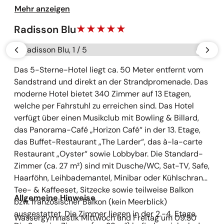
Kur- und Wellnessbereich ist über Fahrstühle vom
Mehr anzeigen
ganzen Haus zu erreichen. Nur zur Saunalandschaft
Radisson Blu
führen einige Treppenstufen.
Galerie überspringen
vorherige
näch
Das 5-Sterne-Hotel liegt ca. 50 Meter entfernt vom
Sandstrand und direkt an der Strandpromenade. Das
moderne Hotel bietet 340 Zimmer auf 13 Etagen,
welche per Fahrstuhl zu erreichen sind. Das Hotel
verfügt über einen Musikclub mit Bowling & Billard,
das Panorama-Café „Horizon Café“ in der 13. Etage,
das Buffet-Restaurant „The Larder“, das à-la-carte
Restaurant „Oyster“ sowie Lobbybar. Die Standard-
Zimmer (ca. 27 m²) sind mit Dusche/WC, Sat-TV, Safe,
Haarföhn, Leihbademantel, Minibar oder Kühlschrank,
Tee- & Kaffeeset, Sitzecke sowie teilweise Balkon
Allgemeine Hinweise
bzw. französischer Balkon (kein Meerblick)
ausgestattet. Die Zimmer liegen in der 2.-4. Etage.
Wassergymnastik Mittwoch und Freitag um 09:30