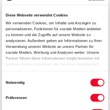
1 x Leih-Bademantel pro Aufenthalt
1 x Tanzabend pro Woche
Diese Webseite verwendet Cookies
kostenfreie Nutzung von Schwimmbad und Sauna
Wir verwenden Cookies, um Inhalte und Anzeigen zu
Radisson Blue Resort
personalisieren, Funktionen für soziale Medien anbieten
zu können und die Zugriffe auf unsere Website zu
analysieren. Außerdem geben wir Informationen zu Ihrer
10 x Übernachtung im 5-Sterne-Hotel „Radisson
Verwendung unserer Website an unsere Partner für
Blu Resort“ in Standard-Zimmern
soziale Medien, Werbung und Analysen weiter. Unsere
10 x Frühstücksbuffet
Partner führen diese Informationen möglicherweise mit
10 x Abendbuffet
weiteren Daten zusammen, die Sie ihnen bereitgestellt
Nutzung des Aquaparks kostenfrei (1 Std. täglich)
haben oder die sie im Rahmen Ihrer Nutzung der Dienste
gesammelt haben.
Fakultativ – Kurpaket:
Einwilligungsauswahl
Notwendig
Eingangsuntersuchung durch Physiotherapeut
2 x Wassergymnastik pro Woche
Präferenzen
3 x klassische Teilmassage je 25 min.