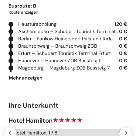
Busroute: B
Route anzeigen
Haustürabholung
120 €
Aschersleben – Schubert Touristik Terminal Aschersleben
0 €
Berlin – Pankow Heinersdorf Park and Ride
0 €
Braunschweig – Braunschweig ZOB
0 €
Erfurt – Schubert Touristik Terminal Erfurt
0 €
Hannover – Hannover ZOB Bussteig 1
0 €
Magdeburg – Magdeburg ZOB Bussteig 7
0 €
Mehr anzeigen
Ihre Unterkunft
Hotel Hamilton
Galerie überspringen
vorherige
näch