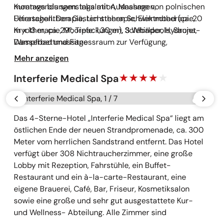
montags bis samstags mit Ausnahme von polnischen
Kuranwendungen: Inhalation, Massagen,
Feiertagen. Den Gästen stehen Schwimmbad (ca. 20
Ultraschalltherapie, Lichttherapie, Elektrotherapie,
m x 13 m, ca. 29°, Tiefe: 1,30 m), 3 Whirlpools, Sauna,
Kryotherapie, Moorpackungen, Solebäder, Hydrojet-
Dampfbad und Fitnessraum zur Verfügung,
Wasserbettmassage
außerdem Kosmetiksalon und Salzgrotte gegen
Mehr anzeigen
Gebühr. Das Hotel ist für mobilitätseingeschränkte
Personen geeignet.
Interferie Medical Spa
Galerie überspringen
vorherige
näch
Das 4-Sterne-Hotel „Interferie Medical Spa“ liegt am
östlichen Ende der neuen Strandpromenade, ca. 300
Meter vom herrlichen Sandstrand entfernt. Das Hotel
verfügt über 308 Nichtraucherzimmer, eine große
Lobby mit Rezeption, Fahrstühle, ein Buffet-
Restaurant und ein à-la-carte-Restaurant, eine
eigene Brauerei, Café, Bar, Friseur, Kosmetiksalon
sowie eine große und sehr gut ausgestattete Kur-
und Wellness- Abteilung. Alle Zimmer sind