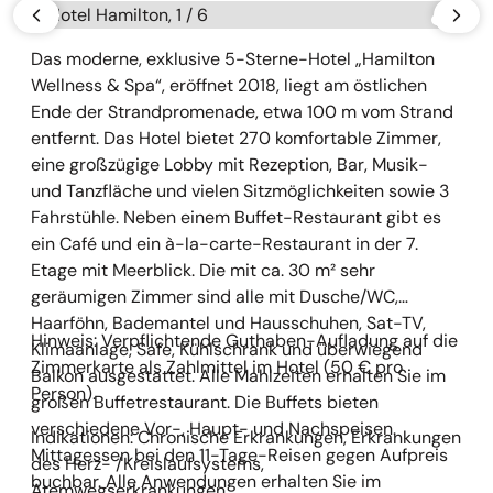
Galerie überspringen
vorherige
näch
Das moderne, exklusive 5-Sterne-Hotel „Hamilton
Wellness & Spa“, eröffnet 2018, liegt am östlichen
Ende der Strandpromenade, etwa 100 m vom Strand
entfernt. Das Hotel bietet 270 komfortable Zimmer,
eine großzügige Lobby mit Rezeption, Bar, Musik-
und Tanzfläche und vielen Sitzmöglichkeiten sowie 3
Fahrstühle. Neben einem Buffet-Restaurant gibt es
ein Café und ein à-la-carte-Restaurant in der 7.
Etage mit Meerblick. Die mit ca. 30 m² sehr
geräumigen Zimmer sind alle mit Dusche/WC,
Haarföhn, Bademantel und Hausschuhen, Sat-TV,
Hinweis: Verpflichtende Guthaben-Aufladung auf die
Klimaanlage, Safe, Kühlschrank und überwiegend
Zimmerkarte als Zahlmittel im Hotel (50 € pro
Balkon ausgestattet. Alle Mahlzeiten erhalten Sie im
Person).
großen Buffetrestaurant. Die Buffets bieten
verschiedene Vor-, Haupt- und Nachspeisen.
Indikationen: Chronische Erkrankungen, Erkrankungen
Mittagessen bei den 11-Tage-Reisen gegen Aufpreis
des Herz- /Kreislaufsystems,
buchbar. Alle Anwendungen erhalten Sie im
Atemwegserkrankungen