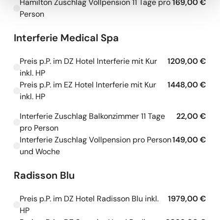
Hamilton Zuschlag Vollpension 11 Tage pro
169,00 €
Kapazitäten werden geladen
Person
Interferie Medical Spa
Preis p.P. im DZ Hotel Interferie mit Kur
1209,00 €
Kapazitäten werden geladen
inkl. HP
Preis p.P. im EZ Hotel Interferie mit Kur
1448,00 €
Kapazitäten werden geladen
inkl. HP
Interferie Zuschlag Balkonzimmer 11 Tage
22,00 €
Kapazitäten werden geladen
pro Person
Interferie Zuschlag Vollpension pro Person
149,00 €
Kapazitäten werden geladen
und Woche
Radisson Blu
Preis p.P. im DZ Hotel Radisson Blu inkl.
1979,00 €
Kapazitäten werden geladen
HP