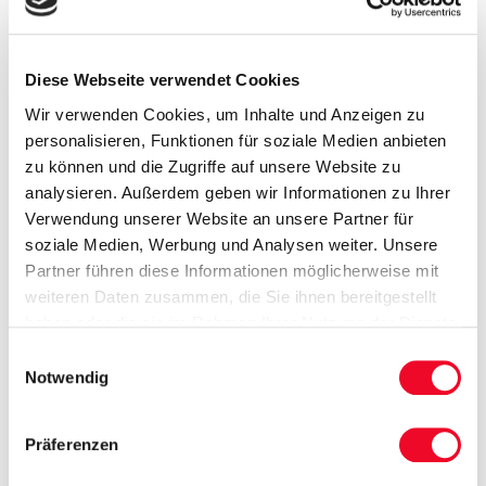
1 x Leih-Bademantel pro Aufenthalt
1 x Tanzabend pro Woche
kostenfreie Nutzung von Schwimmbad und Sauna
Diese Webseite verwendet Cookies
Wir verwenden Cookies, um Inhalte und Anzeigen zu
Radisson Blue Resort
personalisieren, Funktionen für soziale Medien anbieten
zu können und die Zugriffe auf unsere Website zu
10 x Übernachtung im 5-Sterne-Hotel „Radisson
analysieren. Außerdem geben wir Informationen zu Ihrer
Blu Resort“ in Standard-Zimmern
Verwendung unserer Website an unsere Partner für
10 x Frühstücksbuffet
soziale Medien, Werbung und Analysen weiter. Unsere
10 x Abendbuffet
Partner führen diese Informationen möglicherweise mit
Nutzung des Aquaparks kostenfrei (1 Std. täglich)
weiteren Daten zusammen, die Sie ihnen bereitgestellt
haben oder die sie im Rahmen Ihrer Nutzung der Dienste
Fakultativ – Kurpaket:
gesammelt haben.
Einwilligungsauswahl
Notwendig
Eingangsuntersuchung durch Physiotherapeut
2 x Wassergymnastik pro Woche
Präferenzen
3 x klassische Teilmassage je 25 min.