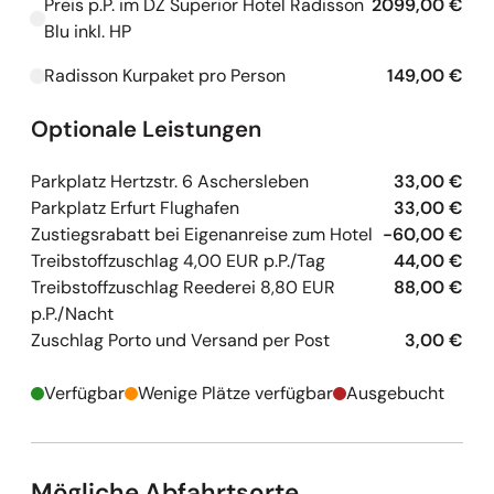
Preis p.P. im DZ Superior Hotel Radisson
2099,00 €
Kapazitäten werden geladen
Blu inkl. HP
Radisson Kurpaket pro Person
149,00 €
Kapazitäten werden geladen
Optionale Leistungen
Parkplatz Hertzstr. 6 Aschersleben
33,00 €
Parkplatz Erfurt Flughafen
33,00 €
Zustiegsrabatt bei Eigenanreise zum Hotel
-60,00 €
Treibstoffzuschlag 4,00 EUR p.P./Tag
44,00 €
Treibstoffzuschlag Reederei 8,80 EUR
88,00 €
p.P./Nacht
Zuschlag Porto und Versand per Post
3,00 €
Verfügbar
Wenige Plätze verfügbar
Ausgebucht
Mögliche Abfahrtsorte