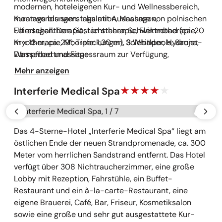
modernen, hoteleigenen Kur- und Wellnessbereich,
montags bis samstags mit Ausnahme von polnischen
Kuranwendungen: Inhalation, Massagen,
Feiertagen. Den Gästen stehen Schwimmbad (ca. 20
Ultraschalltherapie, Lichttherapie, Elektrotherapie,
m x 13 m, ca. 29°, Tiefe: 1,30 m), 3 Whirlpools, Sauna,
Kryotherapie, Moorpackungen, Solebäder, Hydrojet-
Dampfbad und Fitnessraum zur Verfügung,
Wasserbettmassage
außerdem Kosmetiksalon und Salzgrotte gegen
Mehr anzeigen
Gebühr. Das Hotel ist für mobilitätseingeschränkte
Personen geeignet.
Interferie Medical Spa
Galerie überspringen
vorherige
näch
Das 4-Sterne-Hotel „Interferie Medical Spa“ liegt am
östlichen Ende der neuen Strandpromenade, ca. 300
Meter vom herrlichen Sandstrand entfernt. Das Hotel
verfügt über 308 Nichtraucherzimmer, eine große
Lobby mit Rezeption, Fahrstühle, ein Buffet-
Restaurant und ein à-la-carte-Restaurant, eine
eigene Brauerei, Café, Bar, Friseur, Kosmetiksalon
sowie eine große und sehr gut ausgestattete Kur-