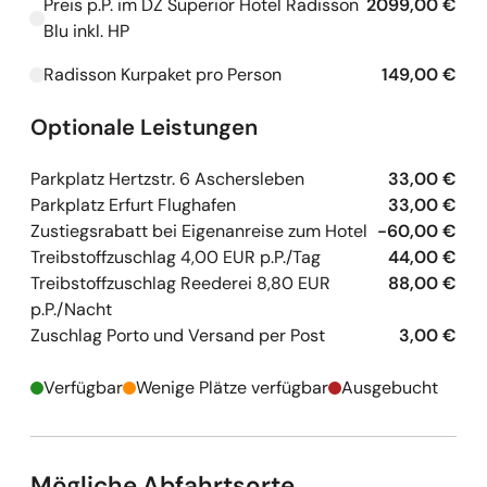
Preis p.P. im DZ Superior Hotel Radisson
2099,00 €
Kapazitäten werden geladen
Blu inkl. HP
Radisson Kurpaket pro Person
149,00 €
Kapazitäten werden geladen
Optionale Leistungen
Parkplatz Hertzstr. 6 Aschersleben
33,00 €
Parkplatz Erfurt Flughafen
33,00 €
Zustiegsrabatt bei Eigenanreise zum Hotel
-60,00 €
Treibstoffzuschlag 4,00 EUR p.P./Tag
44,00 €
Treibstoffzuschlag Reederei 8,80 EUR
88,00 €
p.P./Nacht
Zuschlag Porto und Versand per Post
3,00 €
Verfügbar
Wenige Plätze verfügbar
Ausgebucht
Mögliche Abfahrtsorte