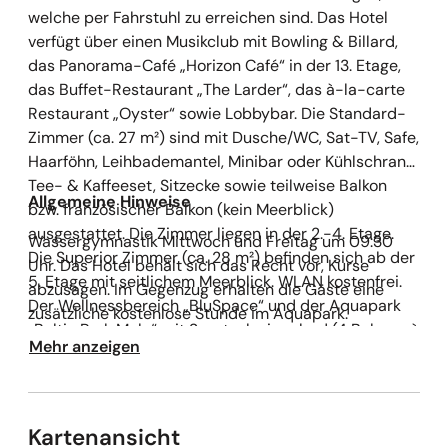
welche per Fahrstuhl zu erreichen sind. Das Hotel
verfügt über einen Musikclub mit Bowling & Billard,
das Panorama-Café „Horizon Café“ in der 13. Etage,
das Buffet-Restaurant „The Larder“, das à-la-carte
Restaurant „Oyster“ sowie Lobbybar. Die Standard-
Zimmer (ca. 27 m²) sind mit Dusche/WC, Sat-TV, Safe,
Haarföhn, Leihbademantel, Minibar oder Kühlschrank,
Tee- & Kaffeeset, Sitzecke sowie teilweise Balkon
Allgemeine Hinweise
bzw. französischer Balkon (kein Meerblick)
ausgestattet. Die Zimmer liegen in der 2.-4. Etage.
Wassergymnastik Mittwoch und Freitag um 09:30
Die Superior Zimmer (ca. 28 m²) befinden sich ab der
Uhr. Das Hotel behält sich das Recht vor, Kurse
5. Etage mit seitlichem Meerblick. WLAN kostenfrei.
abzusagen. Im Gegenzug erhalten die Gäste eine
Der Wellnessbereich „BluSpace“ und der Aquapark
zusätzliche kostenlose Stunde im Aquapark.
„Baltic Park Molo“ mit Sportschwimmbad (4 Bahnen à
Mehr anzeigen
25 m), Erlebnisbecken, Wellenbad, Kinderbecken, vier
Whirlpools, vier Rutschen, verschiedenen Saunen und
ein Tepidarium stehen Ihnen zur Verfügung. Alle
Mahlzeiten werden als Buffet im Restaurant „The
Kartenansicht