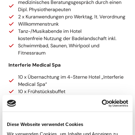
medizinisches Beratungsgespräch durch einen
Dipl. Physiotherapeuten
2 x Kuranwendungen pro Werktag, lt. Verordnung
Willkommenstrunk
Tanz-/Musikabende im Hotel
kostenfreie Nutzung der Badelandschaft inkl.
Schwimmbad, Saunen, Whirlpool und
Fitnessraum
Interferie Medical Spa
10 x Übernachtung im 4-Sterne Hotel „Interferie
Medical Spa“
10 x Frühstücksbuffet
10 x Abendessen als Buffet
ärztliche Konsultation
15 x Kuranwendungen pro Woche (werktags von
Montag bis Freitag)
Diese Webseite verwendet Cookies
1 x klassische Massage ca. 20 min. pro Person
Wir verwenden Cookies, um Inhalte und Anzeigen zu
und Woche