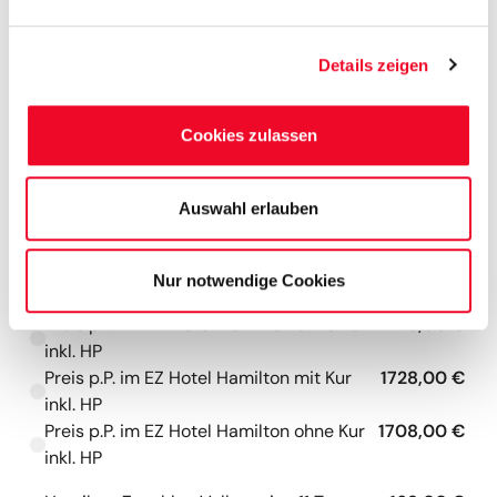
3 x Moorpackung pro Woche
Mehr anzeigen
Details zeigen
Cookies zulassen
Verfügbare Preispakete
Auswahl erlauben
Hotel Hamilton
Preis p.P. im DZ Hotel Hamilton mit Kur
1299,00 €
Nur notwendige Cookies
Kapazitäten werden geladen
inkl. HP
Preis p.P. im DZ Hotel Hamilton ohne Kur
1279,00 €
Kapazitäten werden geladen
inkl. HP
Preis p.P. im EZ Hotel Hamilton mit Kur
1728,00 €
Kapazitäten werden geladen
inkl. HP
Preis p.P. im EZ Hotel Hamilton ohne Kur
1708,00 €
Kapazitäten werden geladen
inkl. HP