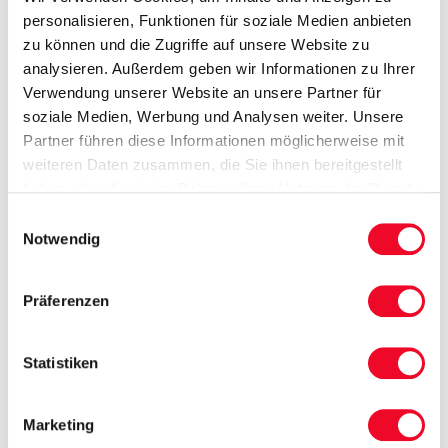
personalisieren, Funktionen für soziale Medien anbieten
1 x Leih-Bademantel pro Aufenthalt
zu können und die Zugriffe auf unsere Website zu
1 x Tanzabend pro Woche
analysieren. Außerdem geben wir Informationen zu Ihrer
kostenfreie Nutzung von Schwimmbad und Sauna
Verwendung unserer Website an unsere Partner für
Radisson Blue Resort
soziale Medien, Werbung und Analysen weiter. Unsere
Partner führen diese Informationen möglicherweise mit
weiteren Daten zusammen, die Sie ihnen bereitgestellt
10 x Übernachtung im 5-Sterne-Hotel „Radisson
haben oder die sie im Rahmen Ihrer Nutzung der Dienste
Blu Resort“ in Standard-Zimmern
gesammelt haben.
Einwilligungsauswahl
10 x Frühstücksbuffet
Notwendig
10 x Abendbuffet
Nutzung des Aquaparks kostenfrei (1 Std. täglich)
Präferenzen
Fakultativ – Kurpaket:
Eingangsuntersuchung durch Physiotherapeut
Statistiken
2 x Wassergymnastik pro Woche
Marketing
3 x klassische Teilmassage je 25 min.