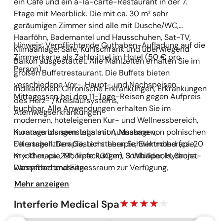
ein Café und ein à-la-carte-Restaurant in der 7.
Etage mit Meerblick. Die mit ca. 30 m² sehr
geräumigen Zimmer sind alle mit Dusche/WC,
Haarföhn, Bademantel und Hausschuhen, Sat-TV,
Hinweis: Verpflichtende Guthaben-Aufladung auf die
Klimaanlage, Safe, Kühlschrank und überwiegend
Zimmerkarte als Zahlmittel im Hotel (50 € pro
Balkon ausgestattet. Alle Mahlzeiten erhalten Sie im
Person).
großen Buffetrestaurant. Die Buffets bieten
verschiedene Vor-, Haupt- und Nachspeisen.
Indikationen: Chronische Erkrankungen, Erkrankungen
Mittagessen bei den 11-Tage-Reisen gegen Aufpreis
des Herz- /Kreislaufsystems,
buchbar. Alle Anwendungen erhalten Sie im
Atemwegserkrankungen
modernen, hoteleigenen Kur- und Wellnessbereich,
montags bis samstags mit Ausnahme von polnischen
Kuranwendungen: Inhalation, Massagen,
Feiertagen. Den Gästen stehen Schwimmbad (ca. 20
Ultraschalltherapie, Lichttherapie, Elektrotherapie,
m x 13 m, ca. 29°, Tiefe: 1,30 m), 3 Whirlpools, Sauna,
Kryotherapie, Moorpackungen, Solebäder, Hydrojet-
Dampfbad und Fitnessraum zur Verfügung,
Wasserbettmassage
außerdem Kosmetiksalon und Salzgrotte gegen
Mehr anzeigen
Gebühr. Das Hotel ist für mobilitätseingeschränkte
Personen geeignet.
Interferie Medical Spa