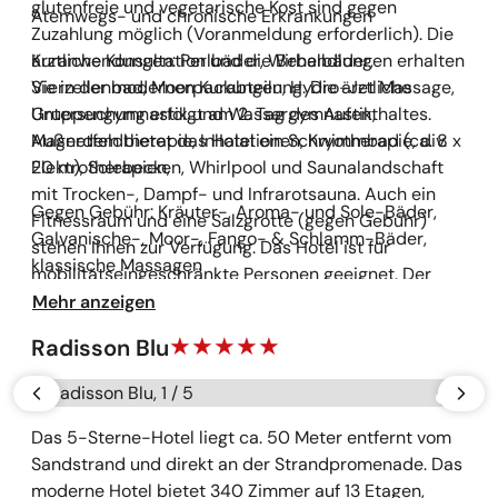
glutenfreie und vegetarische Kost sind gegen
Atemwegs- und chronische Erkrankungen
Zuzahlung möglich (Voranmeldung erforderlich). Die
ärztliche Konsultation und die Behandlungen erhalten
Kuranwendungen: Perlbäder, Wirbelbäder,
Sie in der modernen Kurabteilung. Die ärztliche
Vierzellenbad, Moorpackungen, Hydro-Jet Massage,
Untersuchung erfolgt am 2. Tag des Aufenthaltes.
Gruppengymnastik und Wassergymnastik,
Außerdem bietet das Hotel ein Schwimmbad (ca. 8 x
Magnetfeldtherapie, Inhalationen, Kryotherapie, div.
20 m), Solebecken, Whirlpool und Saunalandschaft
Elektrotherapien,
mit Trocken-, Dampf- und Infrarotsauna. Auch ein
Gegen Gebühr: Kräuter-, Aroma- und Sole-Bäder,
Fitnessraum und eine Salzgrotte (gegen Gebühr)
Galvanische-, Moor-, Fango- & Schlamm-Bäder,
stehen Ihnen zur Verfügung. Das Hotel ist für
klassische Massagen
mobilitätseingeschränkte Personen geeignet. Der
Kur- und Wellnessbereich ist über Fahrstühle vom
Mehr anzeigen
ganzen Haus zu erreichen. Nur zur Saunalandschaft
Radisson Blu
führen einige Treppenstufen.
Galerie überspringen
vorherige
näch
Das 5-Sterne-Hotel liegt ca. 50 Meter entfernt vom
Sandstrand und direkt an der Strandpromenade. Das
moderne Hotel bietet 340 Zimmer auf 13 Etagen,