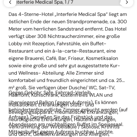
Galerie überspringen
vorherige
näch
Das 4-Sterne-Hotel „Interferie Medical Spa“ liegt am
östlichen Ende der neuen Strandpromenade, ca. 300
Meter vom herrlichen Sandstrand entfernt. Das Hotel
verfügt über 308 Nichtraucherzimmer, eine große
Lobby mit Rezeption, Fahrstühle, ein Buffet-
Restaurant und ein à-la-carte-Restaurant, eine
eigene Brauerei, Café, Bar, Friseur, Kosmetiksalon
sowie eine große und sehr gut ausgestattete Kur-
und Wellness- Abteilung. Alle Zimmer sind
komfortabel und freundlich eingerichtet und ca. 25
m² groß. Sie verfügen über Dusche/ WC, Sat-TV,
Gegen Gebühr: Safe, Fahrrad-Verleih.
Haarföhn, Kühlschrank, kostenfreies WLAN und
überwiegend Balkon (gegen Aufpreis). Es können
Indikationen: Erkrankungen Stütz- und
behindertenfreundliche Zimmer gebucht werden (auf
Bewegungsapparat, rheumatische Erkrankungen,
Anfrage). Genießen Sie das Frühstück und das
neurologische Erkrankungen, Hauterkrankungen,
Abendessen am reichhaltigen Buffet im Speisesaal.
Verkrümmung der Wirbelsäule / Skoliose, Arthritis
Mittagsbuffet gegen Aufpreis buchbar. Leichte,
und Gicht, Gefäßerkrankungen und Allergien,