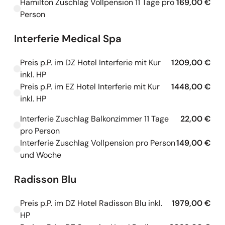
Hamilton Zuschlag Vollpension 11 Tage pro
169,00 €
Kapazitäten werden geladen
Person
Interferie Medical Spa
Preis p.P. im DZ Hotel Interferie mit Kur
1209,00 €
Kapazitäten werden geladen
inkl. HP
Preis p.P. im EZ Hotel Interferie mit Kur
1448,00 €
Kapazitäten werden geladen
inkl. HP
Interferie Zuschlag Balkonzimmer 11 Tage
22,00 €
Kapazitäten werden geladen
pro Person
Interferie Zuschlag Vollpension pro Person
149,00 €
Kapazitäten werden geladen
und Woche
Radisson Blu
Preis p.P. im DZ Hotel Radisson Blu inkl.
1979,00 €
Kapazitäten werden geladen
HP