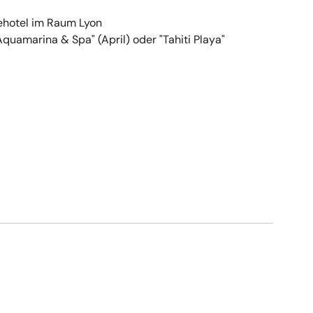
ehotel im Raum Lyon
uamarina & Spa" (April) oder "Tahiti Playa"
e