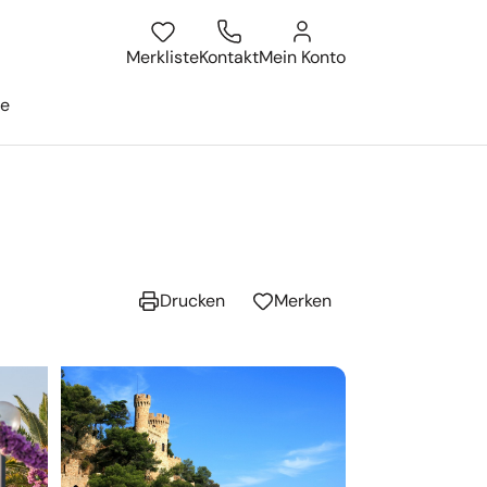
atum
isesuche öffnen
Merkliste
Kontakt
Mein Konto
ge
Drucken
Merken