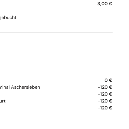
3,00 €
gebucht
0 €
minal Aschersleben
-120 €
-120 €
urt
-120 €
-120 €