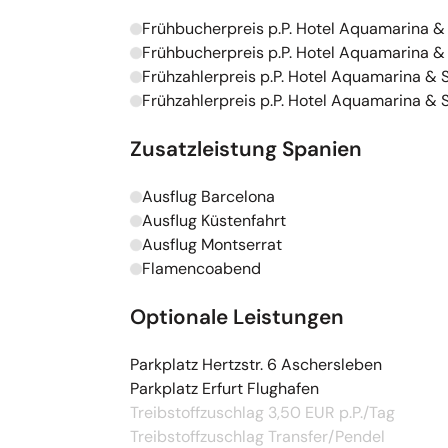
Frühbucherpreis p.P. Hotel Aquamarina &
Kapazitäten werden geladen
Frühbucherpreis p.P. Hotel Aquamarina & 
Kapazitäten werden geladen
Frühzahlerpreis p.P. Hotel Aquamarina & 
Kapazitäten werden geladen
Frühzahlerpreis p.P. Hotel Aquamarina & S
Kapazitäten werden geladen
Zusatzleistung Spanien
Ausflug Barcelona
Kapazitäten werden geladen
Ausflug Küstenfahrt
Kapazitäten werden geladen
Ausflug Montserrat
Kapazitäten werden geladen
Flamencoabend
Kapazitäten werden geladen
Optionale Leistungen
Parkplatz Hertzstr. 6 Aschersleben
Parkplatz Erfurt Flughafen
Treibstoffzuschlag 3,50 EUR p.P./Tag
Treibstoffzuschlag Transfer/Pendel