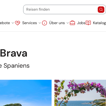
Startdatum
Endd
(Ziel, Stichwort oder Reisecode)
Reisen finden
Re
Suche überspringen
ebote
Services
Über uns
Jobs
Katalo
 Brava
te Spaniens