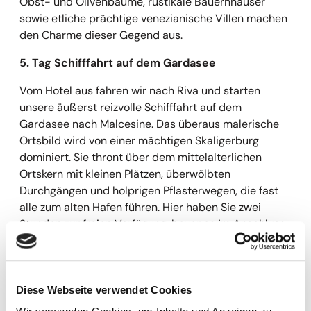
Obst- und Olivenbäume, rustikale Bauernhäuser
sowie etliche prächtige venezianische Villen machen
den Charme dieser Gegend aus.
5. Tag Schifffahrt auf dem Gardasee
Vom Hotel aus fahren wir nach Riva und starten
unsere äußerst reizvolle Schifffahrt auf dem
Gardasee nach Malcesine. Das überaus malerische
Ortsbild wird von einer mächtigen Skaligerburg
dominiert. Sie thront über dem mittelalterlichen
Ortskern mit kleinen Plätzen, überwölbten
Durchgängen und holprigen Pflasterwegen, die fast
alle zum alten Hafen führen. Hier haben Sie zwei
Stunden zur freien Verfügung, bevor es im Anschluss
wieder mit dem Schiff über den See nach Limone
geht. Vom See aus eröffnet sich der einmalige Blick
auf den charmanten Ort Limone, der terrassenförmig
am Fuß eines steilen Berghanges liegt. Wie
Diese Webseite verwendet Cookies
übereinander geschachtelt kleben hier die