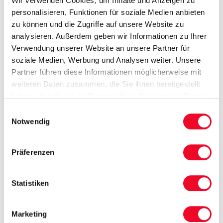
Wir verwenden Cookies, um Inhalte und Anzeigen zu
schmucken Häuser am Felsen. Besonders sehenswert
personalisieren, Funktionen für soziale Medien anbieten
sind in Limone das kostbare, historische Zentrum und
zu können und die Zugriffe auf unsere Website zu
6. Tag Heimreise
die blumengeschmückten verwinkelten Gässchen der
analysieren. Außerdem geben wir Informationen zu Ihrer
malerischen Altstadt, die Sie während Ihres
Nach einem letzten ausgiebigen Frühstück verlassen
Verwendung unserer Website an unsere Partner für
Aufenthalts in Limone besichtigen können.
wir heute den Gardasee in Richtung Heimat.
soziale Medien, Werbung und Analysen weiter. Unsere
Partner führen diese Informationen möglicherweise mit
Mehr anzeigen
weiteren Daten zusammen, die Sie ihnen bereitgestellt
haben oder die sie im Rahmen Ihrer Nutzung der Dienste
gesammelt haben.
Einwilligungsauswahl
Das bieten wir Ihnen auf dieser
Notwendig
Reise
Präferenzen
OHNE ANZAHLUNG oder
60 € Frühzahlerrabatt (bis 31.10.2025)
Statistiken
30 € Frühbucherrabatt (bis 31.12.2025)
Taxiservice von & zur Haustür
kleines Begrüßungsfrühstück
Marketing
Reise im Komfortreisebus