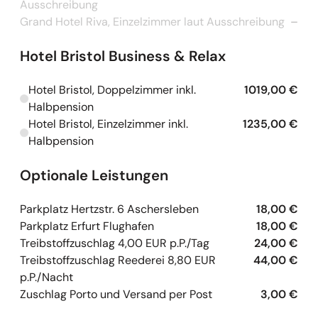
Ausschreibung
Grand Hotel Riva, Einzelzimmer laut Ausschreibung
–
Hotel Bristol Business & Relax
Hotel Bristol, Doppelzimmer inkl.
1019,00 €
Kapazitäten werden geladen
Halbpension
Hotel Bristol, Einzelzimmer inkl.
1235,00 €
Kapazitäten werden geladen
Halbpension
Optionale Leistungen
Parkplatz Hertzstr. 6 Aschersleben
18,00 €
Parkplatz Erfurt Flughafen
18,00 €
Treibstoffzuschlag 4,00 EUR p.P./Tag
24,00 €
Treibstoffzuschlag Reederei 8,80 EUR
44,00 €
p.P./Nacht
Zuschlag Porto und Versand per Post
3,00 €