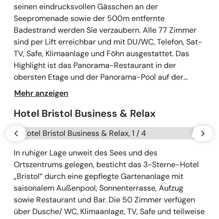
seinen eindrucksvollen Gässchen an der
Seepromenade sowie der 500m entfernte
Badestrand werden Sie verzaubern. Alle 77 Zimmer
sind per Lift erreichbar und mit DU/WC, Telefon, Sat-
TV, Safe, Klimaanlage und Föhn ausgestattet. Das
Highlight ist das Panorama-Restaurant in der
obersten Etage und der Panorama-Pool auf der
Dachterrasse mit Blick auf den Gardasee. Eine Bar
Mehr anzeigen
und der Wellnessbereich mit Sauna gehören
ebenfalls zur Ausstattung des Hotels.
Hotel Bristol Business & Relax
Galerie überspringen
vorherige
näch
In ruhiger Lage unweit des Sees und des
Ortszentrums gelegen, besticht das 3-Sterne-Hotel
„Bristol“ durch eine gepflegte Gartenanlage mit
saisonalem Außenpool, Sonnenterrasse, Aufzug
sowie Restaurant und Bar. Die 50 Zimmer verfügen
über Dusche/ WC, Klimaanlage, TV, Safe und teilweise