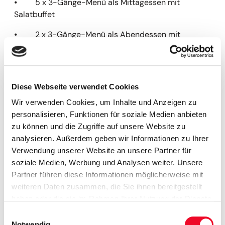
⦁ 5 x 3-Gänge-Menü als Mittagessen mit
Salatbuffet
⦁ 2 x 3-Gänge-Menü als Abendessen mit
Salatbuffet
⦁ 1 x Kapitänsdinner mit Musik an Bord
⦁ 1 x all-inclusive Abendessen auf Pelješac mit
Diese Webseite verwendet Cookies
Dorfparty
Wir verwenden Cookies, um Inhalte und Anzeigen zu
personalisieren, Funktionen für soziale Medien anbieten
⦁ Wein- und Olivenölprobe an Bord
zu können und die Zugriffe auf unsere Website zu
⦁ Stadtführung Split inkl. örtlicher Reiseleitung
analysieren. Außerdem geben wir Informationen zu Ihrer
Verwendung unserer Website an unsere Partner für
⦁ Stadtführung Korčula inkl. örtlicher Reiseleitung
soziale Medien, Werbung und Analysen weiter. Unsere
Partner führen diese Informationen möglicherweise mit
⦁ Eintritt Nationalpark Mljet
weiteren Daten zusammen, die Sie ihnen bereitgestellt
⦁ Abendkreuzfahrt Dubrovnik
haben oder die sie im Rahmen Ihrer Nutzung der Dienste
gesammelt haben.
Einwilligungsauswahl
⦁ 1 x Transfer nach Dubrovnik
Notwendig