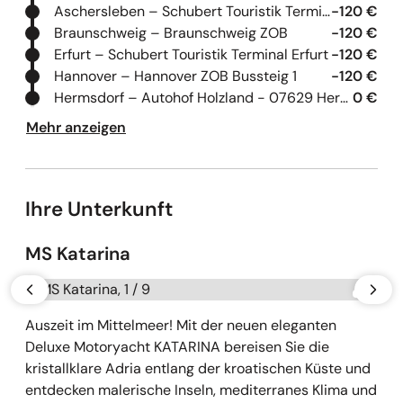
Aschersleben – Schubert Touristik Terminal Aschersleben
-120 €
Braunschweig – Braunschweig ZOB
-120 €
Erfurt – Schubert Touristik Terminal Erfurt
-120 €
Hannover – Hannover ZOB Bussteig 1
-120 €
Hermsdorf – Autohof Holzland - 07629 Hermsdorf
0 €
Mehr anzeigen
Ihre Unterkunft
MS Katarina
Galerie überspringen
vorherige
näch
Auszeit im Mittelmeer! Mit der neuen eleganten
Deluxe Motoryacht KATARINA bereisen Sie die
kristallklare Adria entlang der kroatischen Küste und
entdecken malerische Inseln, mediterranes Klima und