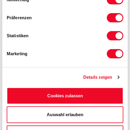
⦁ Stadtführung Dubrovnik inkl. örtlicher
Reiseleitung
Präferenzen
⦁ Stadtführung Hvar inkl. örtlicher Reiseleitung
Statistiken
⦁ Weinverkostung in Bol
⦁ 2 Handtücher pro Person
Marketing
⦁ täglicher Kabinenservice & Handtuchwechsel
⦁ 1 Strandbadetuch pro Person
Details zeigen
⦁ Maximal 4/5 Stunden Fahrt pro Tag
Cookies zulassen
⦁ Free Wi-Fi
⦁ Freie Nutzung des Whirlpools
Auswahl erlauben
⦁ Gepäckbeförderung von der Schiffsanlegestelle
zur Schiffskabine und zurück