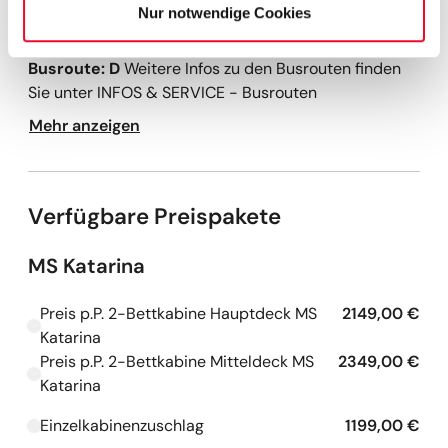
Nur notwendige Cookies
⦁ Hafengebühren
Busroute: D
Weitere Infos zu den Busrouten finden
Sie unter INFOS & SERVICE - Busrouten
Mehr anzeigen
Verfügbare Preispakete
MS Katarina
Preis p.P. 2-Bettkabine Hauptdeck MS
2149,00 €
Kapazitäten werden geladen
Katarina
Preis p.P. 2-Bettkabine Mitteldeck MS
2349,00 €
Kapazitäten werden geladen
Katarina
Einzelkabinenzuschlag
1199,00 €
Kapazitäten werden geladen