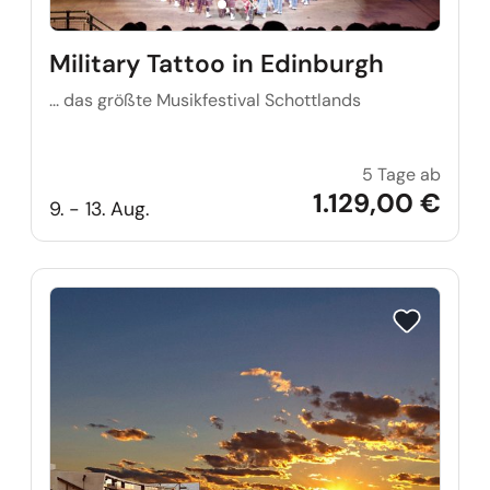
Military Tattoo in Edinburgh
... das größte Musikfestival Schottlands
5 Tage ab
Milita
1.129,00 €
9. - 13. Aug.
Reise auf Me