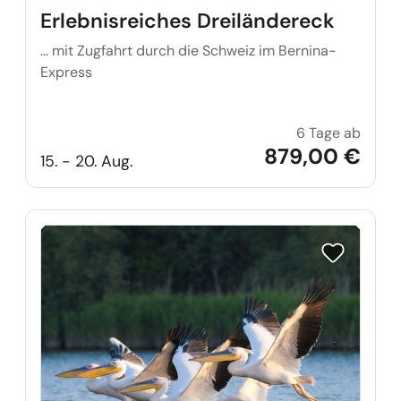
Erlebnisreiches Dreiländereck
... mit Zugfahrt durch die Schweiz im Bernina-
Express
6 Tage ab
Erlebn
879,00 €
15. - 20. Aug.
Reise auf Me