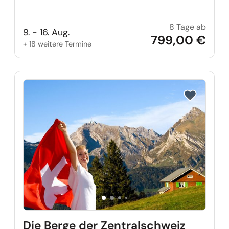
8 Tage ab
Swine
9. - 16. Aug.
799,00 €
+ 18 weitere Termine
Reise auf Me
Die Berge der Zentralschweiz