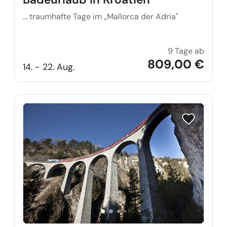
… traumhafte Tage im „Mallorca der Adria"
9 Tage ab
Badeur
809,00 €
14. - 22. Aug.
Reise auf Me