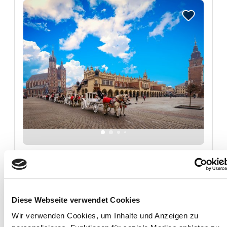
Reise auf Me
Krakau und Breslau
… mit Zakopane und der Hohen Tatra
Diese Webseite verwendet Cookies
5 Tage ab
Krakau
Wir verwenden Cookies, um Inhalte und Anzeigen zu
699,00 €
12. - 16. Aug.