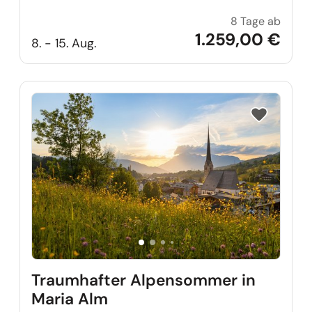
8 Tage ab
Erhols
1.259,00 €
8. - 15. Aug.
Reise auf Me
Traumhafter Alpensommer in
Maria Alm