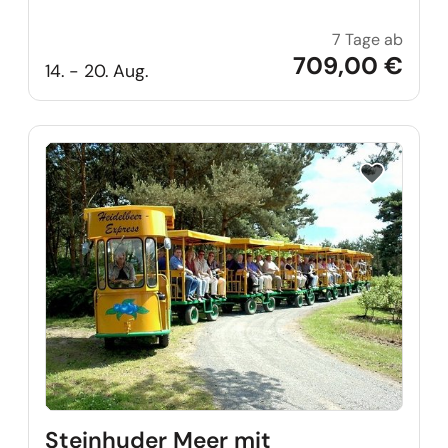
7 Tage ab
Urlaub
709,00 €
14. - 20. Aug.
Reise auf Me
Steinhuder Meer mit