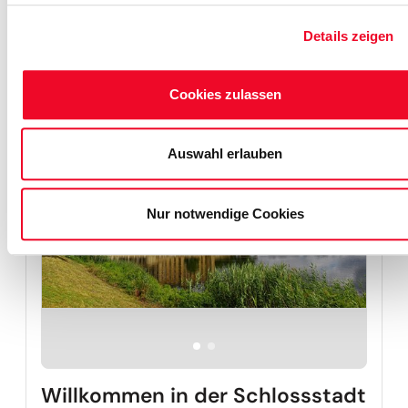
5 Tage ab
Paris 
Details zeigen
879,00 €
13. - 17. Aug.
Cookies zulassen
Reise auf Me
Auswahl erlauben
Nur notwendige Cookies
Willkommen in der Schlossstadt