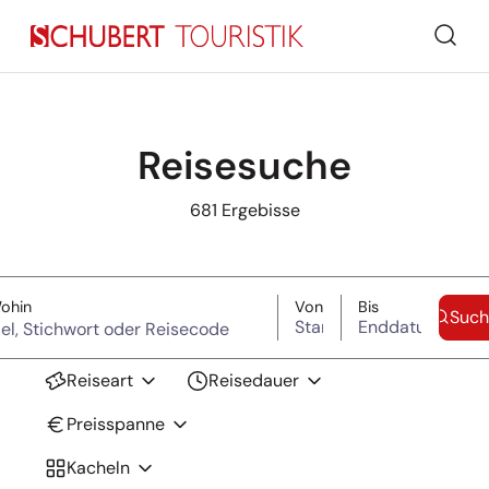
Such
Reisesuche
681
Ergebisse
Suche überspringen
(Ziel, Stichwort oder Reisecode)
Startdatum
Enddatum
ohin
Von
Bis
Such
Reiseart
Reisedauer
Preisspanne
Kacheln