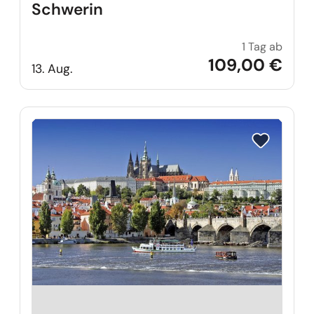
Schwerin
1 Tag ab
Willko
109,00 €
13. Aug.
Reise auf Me