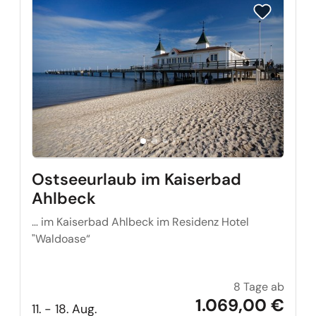
Reise auf Me
Ostseeurlaub im Kaiserbad
Ahlbeck
… im Kaiserbad Ahlbeck im Residenz Hotel
"Waldoase“
8 Tage ab
Ostse
1.069,00 €
11. - 18. Aug.