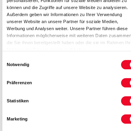
personalisieren, Funktionen für soziale Medien anbieten zu
können und die Zugriffe auf unsere Website zu analysieren.
Außerdem geben wir Informationen zu Ihrer Verwendung
unserer Website an unsere Partner für soziale Medien,
Reise auf Me
Werbung und Analysen weiter. Unsere Partner führen diese
Informationen möglicherweise mit weiteren Daten zusammen
die Sie ihnen bereitgestellt haben oder die sie im Rahmen Ihr
Nutzung der Dienste gesammelt haben.
Einwilligungsauswahl
Notwendig
Präferenzen
Statistiken
Paris - Metropole an der Seine
… reisen Sie mit uns in eine der schönsten Städte
Marketing
der Welt