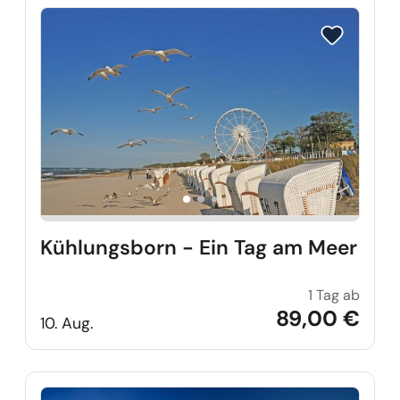
Reise auf Me
Kühlungsborn - Ein Tag am Meer
1 Tag ab
Kühlu
89,00 €
10. Aug.