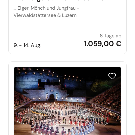
… Eiger, Mönch und Jungfrau -
Vierwaldstättersee & Luzern
6 Tage ab
Die Be
1.059,00 €
9. - 14. Aug.
Reise auf Me