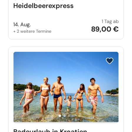
Heidelbeerexpress
1 Tag ab
Stein
14. Aug.
89,00 €
+ 2 weitere Termine
Reise auf Me
Badeurlaub in Kroatien