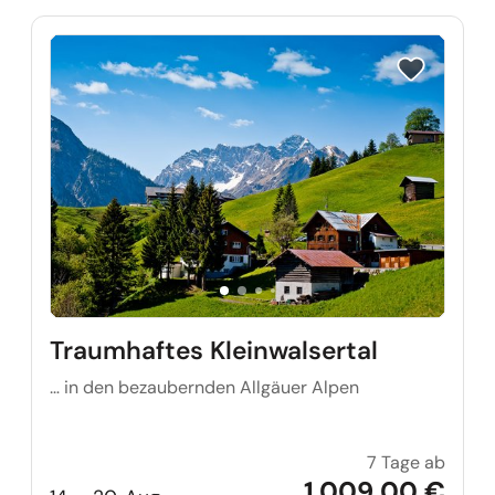
Reise auf Me
Traumhaftes Kleinwalsertal
… in den bezaubernden Allgäuer Alpen
7 Tage ab
Traumh
1.009,00 €