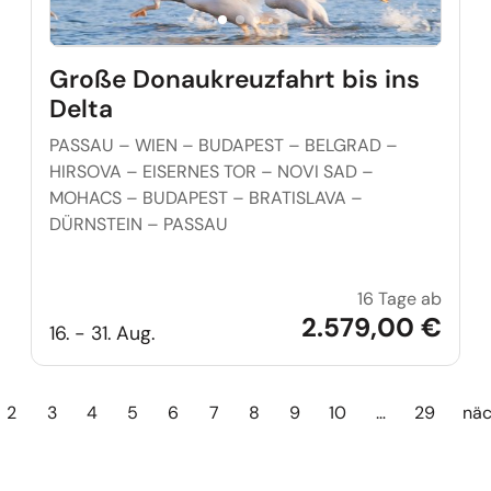
Große Donaukreuzfahrt bis ins
Delta
PASSAU – WIEN – BUDAPEST – BELGRAD –
HIRSOVA – EISERNES TOR – NOVI SAD –
MOHACS – BUDAPEST – BRATISLAVA –
DÜRNSTEIN – PASSAU
16 Tage ab
Große 
2.579,00 €
16. - 31. Aug.
2
3
4
5
6
7
8
9
10
…
29
näc