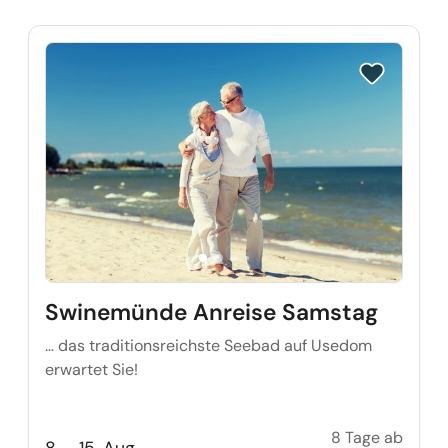
Reise auf Me
Swinemünde Anreise Samstag
… das traditionsreichste Seebad auf Usedom
erwartet Sie!
8 Tage ab
Swine
8. - 15. Aug.