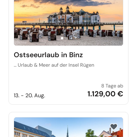
Ostseeurlaub in Binz
… Urlaub & Meer auf der Insel Rügen
8 Tage ab
Ostsee
1.129,00 €
13. - 20. Aug.
Reise auf Me