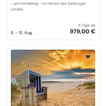
… am Hochkönig - im Herzen des Salzburger
Landes
8 Tage ab
Traum
979,00 €
8. - 15. Aug.
Reise auf Me