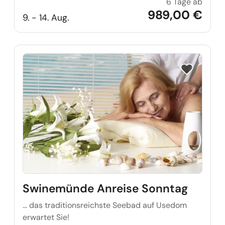
6 Tage ab
Ostfri
989,00 €
9. - 14. Aug.
Reise auf Me
Swinemünde Anreise Sonntag
… das traditionsreichste Seebad auf Usedom
erwartet Sie!