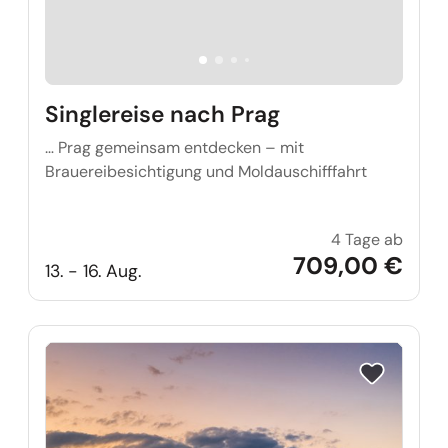
Singlereise nach Prag
… Prag gemeinsam entdecken – mit
Brauereibesichtigung und Moldauschifffahrt
4 Tage ab
Single
709,00 €
13. - 16. Aug.
Reise auf Me