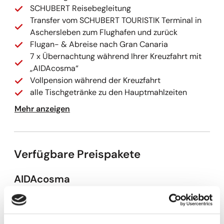
SCHUBERT Reisebegleitung
Transfer vom SCHUBERT TOURISTIK Terminal in
Aschersleben zum Flughafen und zurück
Flugan- & Abreise nach Gran Canaria
7 x Übernachtung während Ihrer Kreuzfahrt mit
„AIDAcosma“
Vollpension während der Kreuzfahrt
alle Tischgetränke zu den Hauptmahlzeiten
Trinkgelder
Mehr anzeigen
Nutzung von attraktiven Wellnessangeboten
Nutzung von vielseitigen Sportangeboten
Besuch der Shows und Veranstaltungen
Verfügbare Preispakete
Gepäcktransport an/von Bord
deutschsprachige Bordbetreuung
sämtliche Hafengebühren
AIDAcosma
Preis p.P. Balkonkabine BA
2125,00 €
Kapazitäten werden geladen
Preis p.P. Balkonkabine BB
2100,00 €
Kapazitäten werden geladen