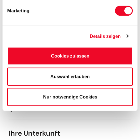
Marketing
Verfügbar
Wenige Plätze verfügbar
Ausgebucht
Details zeigen
Mögliche Abfahrtsorte
Zur Routenübersicht
Cookies zulassen
Haustürabholung
0 €
Aschersleben – Schubert Touristik
-120 €
Auswahl erlauben
Terminal Aschersleben
Braunschweig – Braunschweig ZOB
-120 €
Nur notwendige Cookies
Erfurt – Schubert Touristik Terminal Erfurt
-120 €
Hannover – Hannover ZOB Bussteig 1
-120 €
Ihre Unterkunft