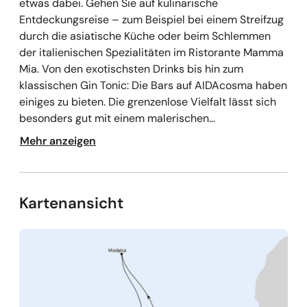
etwas dabei. Gehen Sie auf kulinarische
Entdeckungsreise – zum Beispiel bei einem Streifzug
durch die asiatische Küche oder beim Schlemmen
der italienischen Spezialitäten im Ristorante Mamma
Mia. Von den exotischsten Drinks bis hin zum
klassischen Gin Tonic: Die Bars auf AIDAcosma haben
einiges zu bieten. Die grenzenlose Vielfalt lässt sich
besonders gut mit einem malerischen
Sonnenuntergang auskosten. Das AIDAcosma
Mehr anzeigen
Entertainment lässt niemanden still sitzen: In
zahlreichen Locations erwartet Sie ein
abwechslungsreiches, mitreißendes und emotionales
Programm für große und kleine Abenteurer.
Kartenansicht