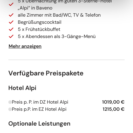
5 x Übernachtung im guten 3-Sterne-Hotel
„Alpi“ in Baveno
alle Zimmer mit Bad/WC, TV & Telefon
Begrüßungscocktail
5 x Frühstückbuffet
5 x Abendessen als 3-Gänge-Menü
Ausflug Borromäische Inseln & Stresa mit
Mehr anzeigen
örtlicher Reiseleitung
Schifffahrt auf dem Lago Maggiore zur Isola Bella
Eintritt Borromäische Inseln (Isola Bella)
Verfügbare Preispakete
Eintritt Palazzo Borromeo und Garten
Ausflug Luganer See und Comer See mit
Aufenthalt in Como
Hotel Alpi
Ausflug Verzascatal mit Locarno mit örtlicher
Reiseleitung
Preis p. P. im DZ Hotel Alpi
1019,00 €
Kapazitäten werden geladen
Ausflug zum Ortasee mit örtlicher Reiseleitung
Preis p.P. im EZ Hotel Alpi
1215,00 €
Kapazitäten werden geladen
Eintritt in die Villa Taranto
Optionale Leistungen