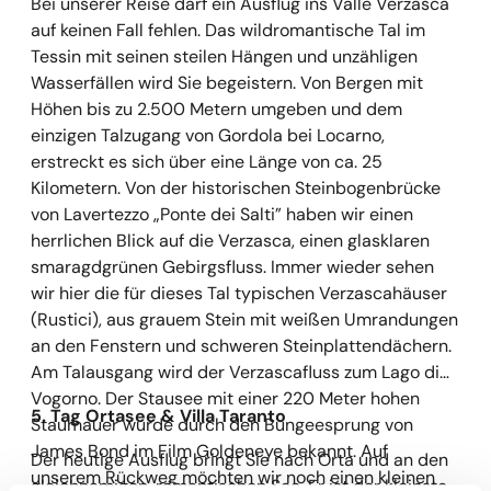
Bei unserer Reise darf ein Ausflug ins Valle Verzasca
auf keinen Fall fehlen. Das wildromantische Tal im
Tessin mit seinen steilen Hängen und unzähligen
Wasserfällen wird Sie begeistern. Von Bergen mit
Höhen bis zu 2.500 Metern umgeben und dem
einzigen Talzugang von Gordola bei Locarno,
erstreckt es sich über eine Länge von ca. 25
Kilometern. Von der historischen Steinbogenbrücke
von Lavertezzo „Ponte dei Salti” haben wir einen
herrlichen Blick auf die Verzasca, einen glasklaren
smaragdgrünen Gebirgsfluss. Immer wieder sehen
wir hier die für dieses Tal typischen Verzascahäuser
(Rustici), aus grauem Stein mit weißen Umrandungen
an den Fenstern und schweren Steinplattendächern.
Am Talausgang wird der Verzascafluss zum Lago di
Vogorno. Der Stausee mit einer 220 Meter hohen
5. Tag Ortasee & Villa Taranto
Staumauer wurde durch den Bungeesprung von
James Bond im Film Goldeneye bekannt. Auf
Der heutige Ausflug bringt Sie nach Orta und an den
unserem Rückweg möchten wir noch einen kleinen
gleichnamigen, romantischen See. Er ist der kleinste