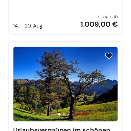
7 Tage ab
Traumh
1.009,00 €
14. - 20. Aug.
Reise auf Me
Urlaubsvergnügen im schönen