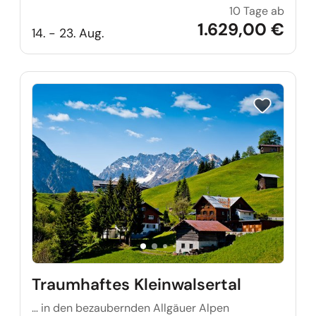
10 Tage ab
Balti
1.629,00 €
14. - 23. Aug.
Reise auf Me
Traumhaftes Kleinwalsertal
… in den bezaubernden Allgäuer Alpen