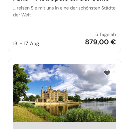
… reisen Sie mit uns in eine der schönsten Städte
der Welt
5 Tage ab
Paris 
879,00 €
13. - 17. Aug.
Reise auf Me