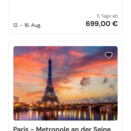
5 Tage ab
Krakau
699,00 €
12. - 16. Aug.
Reise auf Me
Paris - Metropole an der Seine