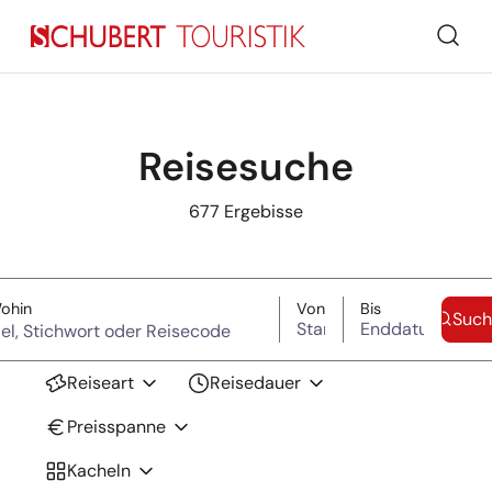
Such
Reisesuche
677
Ergebisse
Suche überspringen
(Ziel, Stichwort oder Reisecode)
Startdatum
Enddatum
ohin
Von
Bis
Such
Reiseart
Reisedauer
Preisspanne
Kacheln