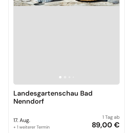
Landesgartenschau Bad
Nenndorf
1 Tag ab
Lande
17. Aug.
89,00 €
+ 1 weiterer Termin