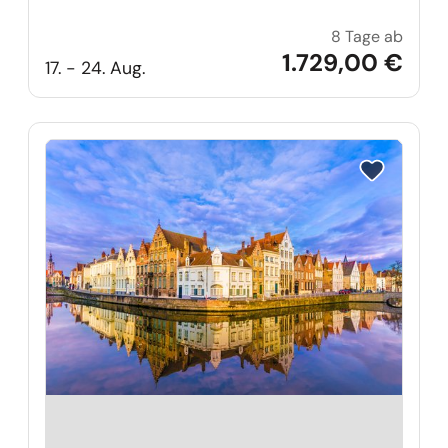
8 Tage ab
Große
1.729,00 €
17. - 24. Aug.
Reise auf Me