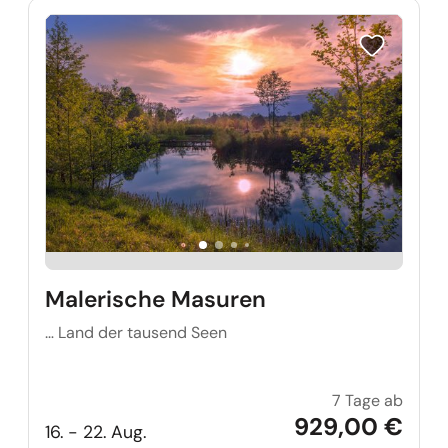
Reise auf Me
Malerische Masuren
… Land der tausend Seen
7 Tage ab
Maler
929,00 €
16. - 22. Aug.