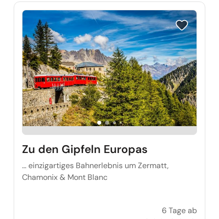
Reise auf Me
Zu den Gipfeln Europas
… einzigartiges Bahnerlebnis um Zermatt,
Chamonix & Mont Blanc
6 Tage ab
Zu den