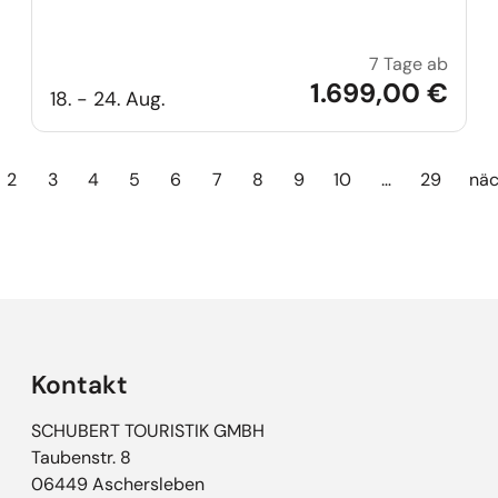
7 Tage ab
Städte
1.699,00 €
18. - 24. Aug.
2
3
4
5
6
7
8
9
10
…
29
näc
Kontakt
SCHUBERT TOURISTIK GMBH
Taubenstr. 8
06449 Aschersleben