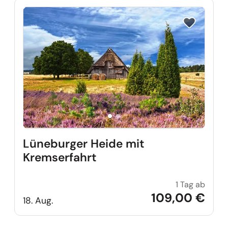
Reise auf Me
Lüneburger Heide mit
Kremserfahrt
1 Tag ab
Lüneb
109,00 €
18. Aug.