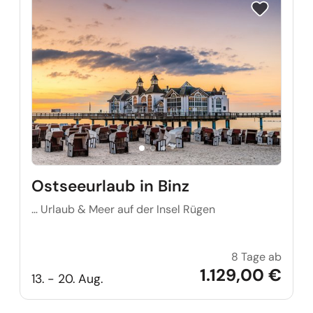
Reise auf Me
Ostseeurlaub in Binz
… Urlaub & Meer auf der Insel Rügen
8 Tage ab
Ostsee
1.129,00 €
13. - 20. Aug.