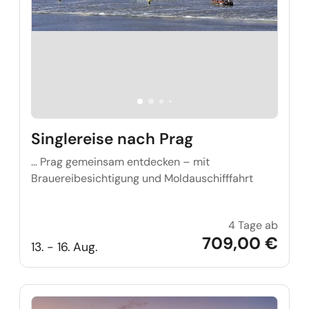
Singlereise nach Prag
… Prag gemeinsam entdecken – mit
Brauereibesichtigung und Moldauschifffahrt
4 Tage ab
Single
709,00 €
13. - 16. Aug.