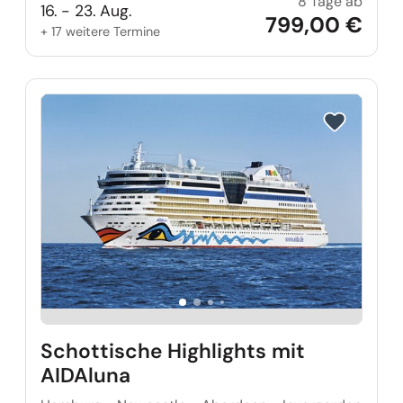
8 Tage ab
Swine
16. - 23. Aug.
799,00 €
+ 17 weitere Termine
Reise auf Me
Schottische Highlights mit
AIDAluna