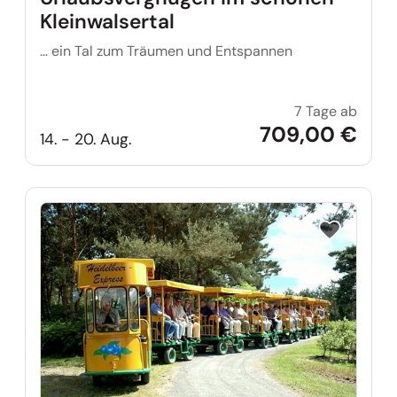
Kleinwalsertal
… ein Tal zum Träumen und Entspannen
7 Tage ab
Urlaub
709,00 €
14. - 20. Aug.
Reise auf Me