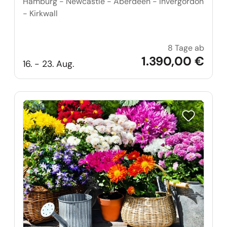
Hamburg - Newcastle - Aberdeen - Invergordon
- Kirkwall
8 Tage ab
Schott
1.390,00 €
16. - 23. Aug.
Reise auf Me