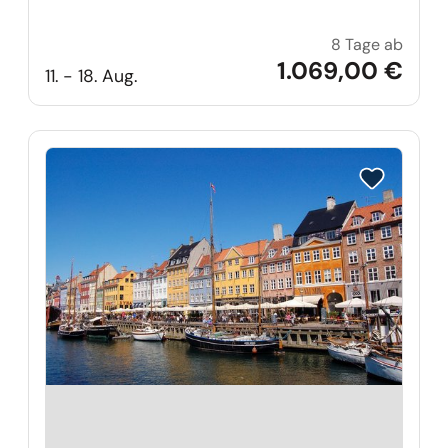
8 Tage ab
Ostse
1.069,00 €
11. - 18. Aug.
Reise auf Me