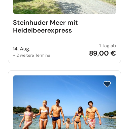
Steinhuder Meer mit
Heidelbeerexpress
1 Tag ab
Stein
14. Aug.
89,00 €
+ 2 weitere Termine
Reise auf Me