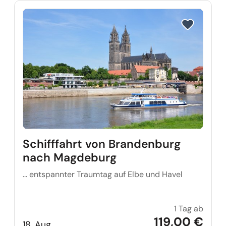
Reise auf Me
Schifffahrt von Brandenburg
nach Magdeburg
... entspannter Traumtag auf Elbe und Havel
1 Tag ab
Schif
119,00 €
18. Aug.