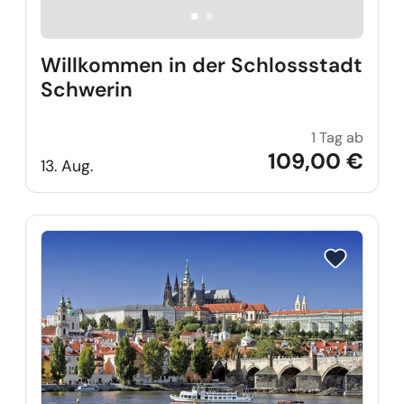
Willkommen in der Schlossstadt
Schwerin
1 Tag ab
Willko
109,00 €
13. Aug.
Reise auf Me