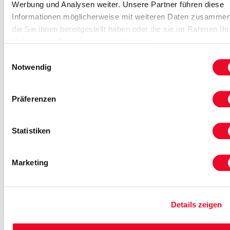
Werbung und Analysen weiter. Unsere Partner führen diese
Informationen möglicherweise mit weiteren Daten zusammen
die Sie ihnen bereitgestellt haben oder die sie im Rahmen Ihr
Nutzung der Dienste gesammelt haben.
Erlebnisreiches Dreiländereck
Einwilligungsauswahl
Notwendig
... mit Zugfahrt durch die Schweiz im Bernina-
Express
Präferenzen
6 Tage ab
Erlebn
879,00 €
Statistiken
15. - 20. Aug.
Marketing
Reise auf Me
Details zeigen