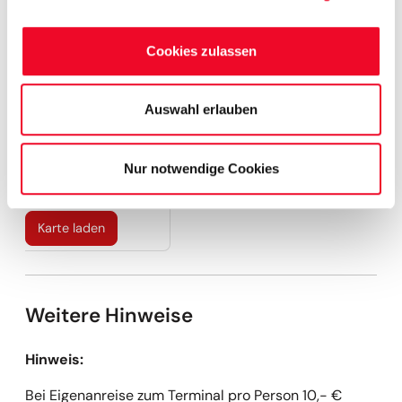
Mehr anzeigen
Quedlinburg – Quedlinburg BHS Kleers
0 €
Schönebeck – Schönebeck BBH
0 €
Cookies zulassen
Wernigerode – Wernigerode BBH - Bussteig 9
0 €
Wernigerode – Wernigerode Halberstädter Str. BHS Sportforum
0 €
Kartenansicht
Auswahl erlauben
An dieser Stelle möchten wir Ihnen gern eine Karte zeigen.
Allerdings werden für das Darstellen zusätzliche
Nur notwendige Cookies
Statistik/Marketing Cookies benötigt.
Karte laden
Weitere Hinweise
Hinweis:
Bei Eigenanreise zum Terminal pro Person 10,- €