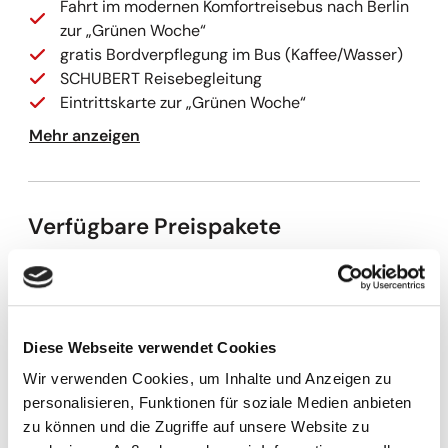
Fahrt im modernen Komfortreisebus nach Berlin
zur „Grünen Woche“
gratis Bordverpflegung im Bus (Kaffee/Wasser)
SCHUBERT Reisebegleitung
Eintrittskarte zur „Grünen Woche“
Mehr anzeigen
Verfügbare Preispakete
Schubert-Touristik GmbH
Reisepreis p.P.
84,00 €
Kapazitäten werden geladen
Diese Webseite verwendet Cookies
Optionale Leistungen
Wir verwenden Cookies, um Inhalte und Anzeigen zu
personalisieren, Funktionen für soziale Medien anbieten
Parkplatz Hertzstr. 6 Aschersleben
3,00 €
zu können und die Zugriffe auf unsere Website zu
Parkplatz Erfurt Flughafen
3,00 €