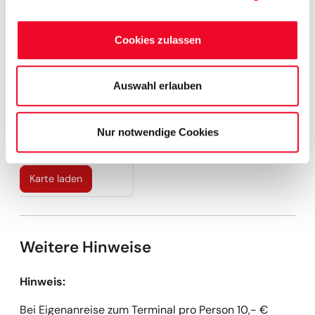
Mehr anzeigen
Quedlinburg – Quedlinburg BHS Kleers
0 €
Schönebeck – Schönebeck BBH
0 €
Cookies zulassen
Wernigerode – Wernigerode BBH - Bussteig 9
0 €
Wernigerode – Wernigerode Halberstädter Str. BHS Sportforum
0 €
Kartenansicht
Auswahl erlauben
An dieser Stelle möchten wir Ihnen gern eine Karte zeigen.
Allerdings werden für das Darstellen zusätzliche
Nur notwendige Cookies
Statistik/Marketing Cookies benötigt.
Karte laden
Weitere Hinweise
Hinweis:
Bei Eigenanreise zum Terminal pro Person 10,- €