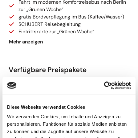
Fahrt im modernen Komfortreisebus nach Berlin
zur „Grünen Woche“
gratis Bordverpflegung im Bus (Kaffee/Wasser)
SCHUBERT Reisebegleitung
Eintrittskarte zur „Grünen Woche“
Mehr anzeigen
Verfügbare Preispakete
Schubert-Touristik GmbH
Reisepreis p.P.
84,00 €
Kapazitäten werden geladen
Diese Webseite verwendet Cookies
Optionale Leistungen
Wir verwenden Cookies, um Inhalte und Anzeigen zu
personalisieren, Funktionen für soziale Medien anbieten
Parkplatz Hertzstr. 6 Aschersleben
3,00 €
zu können und die Zugriffe auf unsere Website zu
Parkplatz Erfurt Flughafen
3,00 €