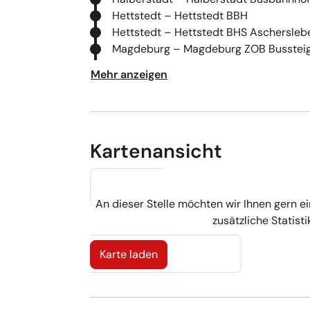
Hettstedt – Hettstedt BBH
Hettstedt – Hettstedt BHS Aschersleb
Magdeburg – Magdeburg ZOB Bussteig
Quedlinburg – Quedlinburg BBH
Mehr anzeigen
Quedlinburg – Quedlinburg BHS Kleers
Schönebeck – Schönebeck BBH
Wernigerode – Wernigerode BBH - Bus
Wernigerode – Wernigerode Halberstäd
Kartenansicht
An dieser Stelle möchten wir Ihnen gern ei
zusätzliche Statist
Karte laden