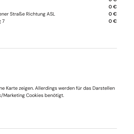
0 €
ener Straße Richtung ASL
0 €
 7
0 €
0 €
0 €
0 €
steig 9
0 €
ter Str. BHS Sportforum
0 €
ne Karte zeigen. Allerdings werden für das Darstellen
ik/Marketing Cookies benötigt.