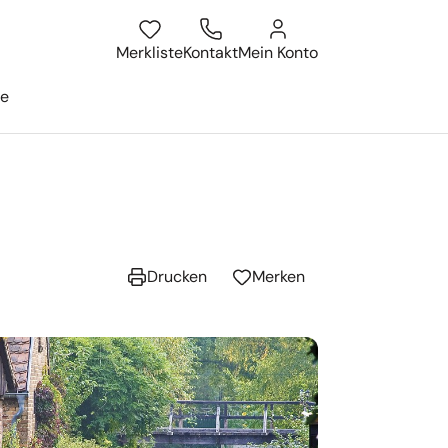
atum
isesuche öffnen
Merkliste
Kontakt
Mein Konto
ge
Drucken
Merken