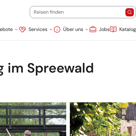
Startdatum
Endd
(Ziel, Stichwort oder Reisecode)
Reisen finden
Re
Suche überspringen
ebote
Services
Über uns
Jobs
Katalo
g im Spreewald