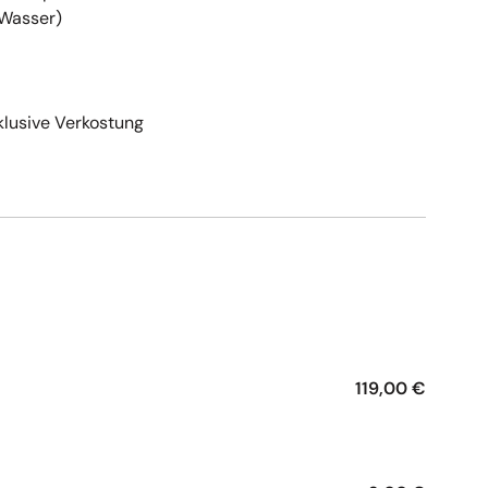
/Wasser)
klusive Verkostung
e
119,00 €