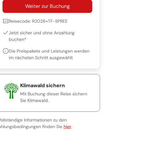
Weiter zur Buchung
Reisecode: R2026+TF-SPREE
Jetzt sicher und ohne Anzahlung
buchen*
Die Preispakete und Leistungen werden
im nächsten Schritt ausgewählt
Klimawald sichern
Mit Buchung dieser Reise sichern
Sie Klimawald.
Vollständige Informationen zu den
Vollständige Informationen zu den Za
ahlungsbedingungen finden Sie
hier
.