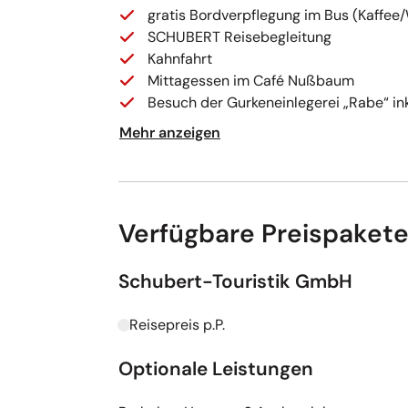
gratis Bordverpflegung im Bus (Kaffee
SCHUBERT Reisebegleitung
Kahnfahrt
Mittagessen im Café Nußbaum
Besuch der Gurkeneinlegerei „Rabe“ in
Mehr anzeigen
Verfügbare Preispaket
Schubert-Touristik GmbH
Reisepreis p.P.
Kapazitäten werden geladen
Optionale Leistungen