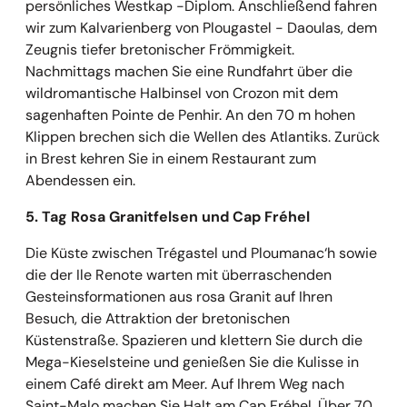
persönliches Westkap -Diplom. Anschließend fahren
wir zum Kalvarienberg von Plougastel - Daoulas, dem
Zeugnis tiefer bretonischer Frömmigkeit.
Nachmittags machen Sie eine Rundfahrt über die
wildromantische Halbinsel von Crozon mit dem
sagenhaften Pointe de Penhir. An den 70 m hohen
Klippen brechen sich die Wellen des Atlantiks. Zurück
in Brest kehren Sie in einem Restaurant zum
Abendessen ein.
5. Tag Rosa Granitfelsen und Cap Fréhel
Die Küste zwischen Trégastel und Ploumanac‘h sowie
die der Ile Renote warten mit überraschenden
Gesteinsformationen aus rosa Granit auf Ihren
Besuch, die Attraktion der bretonischen
Küstenstraße. Spazieren und klettern Sie durch die
Mega-Kieselsteine und genießen Sie die Kulisse in
einem Café direkt am Meer. Auf Ihrem Weg nach
Saint-Malo machen Sie Halt am Cap Fréhel. Über 70