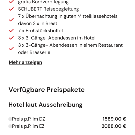
gratis Bordverpflegung
SCHUBERT Reisebegleitung
7 x Übernachtung in guten Mittelklassehotels,
davon 2 x in Brest
7 x Frühstücksbuffet
3 x 3-Gänge-Abendessen im Hotel
3 x 3-Gänge- Abendessen in einem Restaurant
oder Brasserie
1 x 2-Gänge-Abendessen "Crêpes et Galette" in
Mehr anzeigen
einem typischen Restaurant
Besuch der Kathedrale in Reims
Bootsfahrt auf dem Golf von Morbihan
Verfügbare Preispakete
großes Ausflugs- und Besichtigungsprogramm
laut Reiseverlauf mit Chartres, Rennes, Vannes,
Quimper, Carnac, Kap Pointe de St. Mathieu,
Hotel laut Ausschreibung
Plougastel-Daoulas, Côte de Granit Rose,
Cancale, Dinan
Preis p.P. im DZ
1589,00 €
Kapazitäten werden geladen
Stadtführungen mit örtlichen Reiseleitungen in
Preis p.P. im EZ
2088,00 €
Kapazitäten werden geladen
Brest, Saint-Malo und Amiens