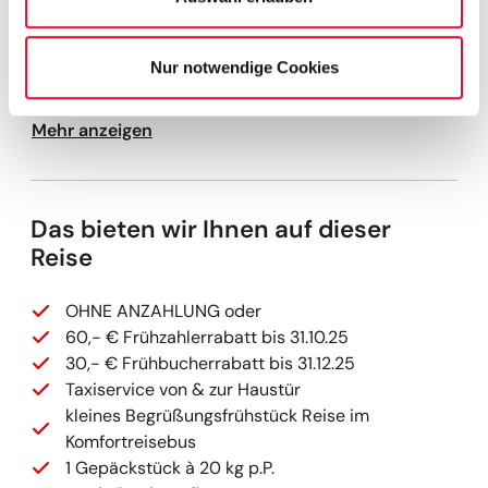
Mit einem Blick zurück auf erlebnisreiche Tage und
ein liebenswertes Land treten Sie die Heimreise an.
Nur notwendige Cookies
„Au revoir en France!“
Mehr anzeigen
Das bieten wir Ihnen auf dieser
Reise
OHNE ANZAHLUNG oder
60,- € Frühzahlerrabatt bis 31.10.25
30,- € Frühbucherrabatt bis 31.12.25
Taxiservice von & zur Haustür
kleines Begrüßungsfrühstück Reise im
Komfortreisebus
1 Gepäckstück à 20 kg p.P.