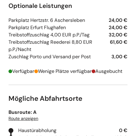
Westkap- Diplom
Optionale Leistungen
Stadtführung Saint-Malo mit örtlicher
Reiseleitung
Parkplatz Hertzstr. 6 Aschersleben
24,00 €
Austernverkostung in Cancale (3 Stück pro
Parkplatz Erfurt Flughafen
24,00 €
Person)
Treibstoffzuschlag 4,00 EUR p.P./Tag
32,00 €
Eintritt (ohne Führung) zur Abtei des Mont-
Treibstoffzuschlag Reederei 8,80 EUR
61,60 €
Saint-Michel
p.P./Nacht
Besuch der Kathedrale in Amiens
Zuschlag Porto und Versand per Post
3,00 €
Modernes "Quietvox"- Audiosystem bei allen
Ausflügen
Verfügbar
Wenige Plätze verfügbar
Ausgebucht
Ortstaxe
Mögliche Abfahrtsorte
Busroute: A
Route anzeigen
Haustürabholung
0 €