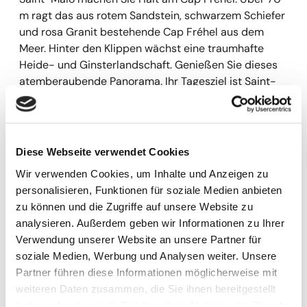
m ragt das aus rotem Sandstein, schwarzem Schiefer
und rosa Granit bestehende Cap Fréhel aus dem
Meer. Hinter den Klippen wächst eine traumhafte
Heide- und Ginsterlandschaft. Genießen Sie dieses
atemberaubende Panorama. Ihr Tagesziel ist Saint-
Malo, die alte Piraten- und Seefahrerstadt. Sie essen
in einem Restaurant in Saint-Malo zu Abend und
übernachten in Saint - Malo.
6. Tag Saint-Malo, Cancale und Dinan
Diese Webseite verwendet Cookies
Heute lernen wir Saint-Malo bei einer Stadtführung
Wir verwenden Cookies, um Inhalte und Anzeigen zu
mit der örtlichen Reiseleitung näher kennen.
personalisieren, Funktionen für soziale Medien anbieten
Spazieren Sie durch die engen Gassen der vom Meer
zu können und die Zugriffe auf unsere Website zu
umschlossenen Altstadt mit mächtiger Stadtmauer
analysieren. Außerdem geben wir Informationen zu Ihrer
und stolzen Granithäusern und genießen Sie freie
Verwendung unserer Website an unsere Partner für
Zeit für einen Stadtbummel. Anschließend besuchen
soziale Medien, Werbung und Analysen weiter. Unsere
Sie das Fischerdörfchen Cancale, welches für seine
Partner führen diese Informationen möglicherweise mit
Austernbänke bekannt ist. Hier wartet auch eine
weiteren Daten zusammen, die Sie ihnen bereitgestellt
Kostprobe der kleinen Muscheln auf Sie. Im Anschluss
haben oder die sie im Rahmen Ihrer Nutzung der Dienste