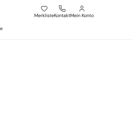
atum
isesuche öffnen
Merkliste
Kontakt
Mein Konto
ge