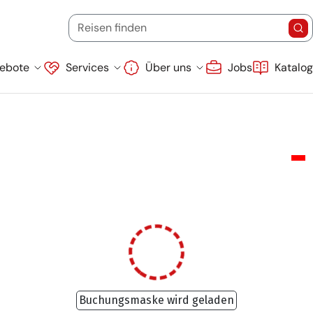
Startdatum
Endd
(Ziel, Stichwort oder Reisecode)
Reisen finden
Re
Suche überspringen
ebote
Services
Über uns
Jobs
Katalo