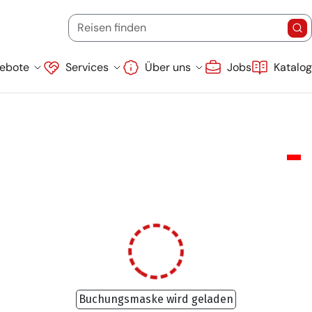
Startdatum
Endd
(Ziel, Stichwort oder Reisecode)
Reisen finden
Re
Suche überspringen
ebote
Services
Über uns
Jobs
Katalo