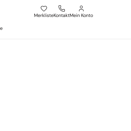
atum
isesuche öffnen
Merkliste
Kontakt
Mein Konto
ge