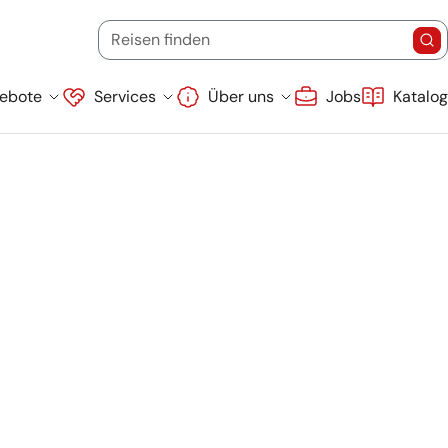
Startdatum
Endd
(Ziel, Stichwort oder Reisecode)
Reisen finden
Re
Suche überspringen
ebote
Services
Über uns
Jobs
Katalo