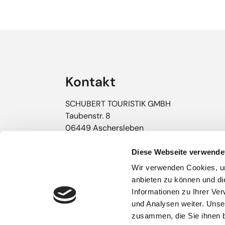
Kontakt
SCHUBERT TOURISTIK GMBH
Taubenstr. 8
06449 Aschersleben
Tel:
+49 (0) 3473 / 22666-0
Diese Webseite verwende
Fax: +49 (0) 3473 / 93499-69
Wir verwenden Cookies, um
E-Mail:
info@schubert-
anbieten zu können und di
touristik.de
Informationen zu Ihrer Ve
und Analysen weiter. Unse
zusammen, die Sie ihnen b