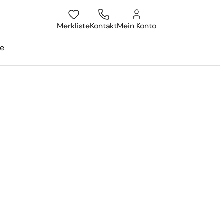
atum
isesuche öffnen
Merkliste
Kontakt
Mein Konto
ge