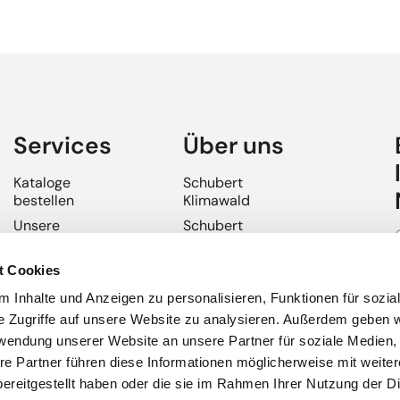
Services
Über uns
Kataloge
Schubert
bestellen
Klimawald
Unsere
Schubert
Reisebüros
Bordservice
Buchen ohne
Schubert
t Cookies
Anzahlung
Terminals
 Inhalte und Anzeigen zu personalisieren, Funktionen für sozia
Anreise und
Jobs
e Zugriffe auf unsere Website zu analysieren. Außerdem geben w
Haustürservice
rwendung unserer Website an unsere Partner für soziale Medien
Reiseversicherung
re Partner führen diese Informationen möglicherweise mit weite
Mobilitätshinweise
ereitgestellt haben oder die sie im Rahmen Ihrer Nutzung der D