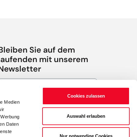
Bleiben Sie auf dem
laufenden mit unserem
Newsletter
Abmeldung jederzeit möglich.
Cookies zulassen
Anmelden
le Medien
Instagram
Facebook
ir
Auswahl erlauben
, Werbung
ren Daten
ienste
Nur notwendige Cookies