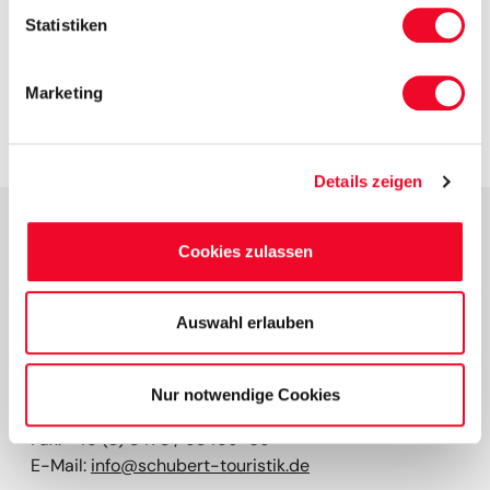
Statistiken
Formular absenden
Marketing
Details zeigen
Cookies zulassen
Kontakt
SCHUBERT TOURISTIK GMBH
Auswahl erlauben
Taubenstr. 8
06449 Aschersleben
Nur notwendige Cookies
Tel:
+49 (0) 3473 / 22666-0
Fax: +49 (0) 3473 / 93499-69
E-Mail:
info@schubert-touristik.de