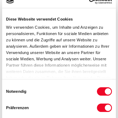
Die Nutzung dieses Formulars ist freiwillig.
Diese Webseite verwendet Cookies
Pflichtfelder (*) sind nötig, um Sie entsprechend
ansprechen zu können. Sollten Sie Ihren Namen nicht
Wir verwenden Cookies, um Inhalte und Anzeigen zu
nennen wollen, so tragen Sie bitte ein Pseudonym ein.
personalisieren, Funktionen für soziale Medien anbieten
Ihr Kontaktwunsch: damit wir reagieren können,
zu können und die Zugriffe auf unsere Website zu
benötigen wir eine Information (Telefon oder E-Mail).
analysieren. Außerdem geben wir Informationen zu Ihrer
Bis zum Absenden werden keine Daten gespeichert.
Verwendung unserer Website an unsere Partner für
Mit dem Absenden (Button „Formular absenden“)
soziale Medien, Werbung und Analysen weiter. Unsere
erfolgt Ihre Einwilligung, dass die verantwortliche
Partner führen diese Informationen möglicherweise mit
Stelle diese Informationen erhält, verarbeitet und für
weiteren Daten zusammen, die Sie ihnen bereitgestellt
diesen Zweck nutzt. Weitere Informationen zu Ihren
haben oder die sie im Rahmen Ihrer Nutzung der Dienste
Rechten finden Sie unter "
Datenschutz
".
gesammelt haben.
Einwilligungsauswahl
Notwendig
Captcha
*
Präferenzen