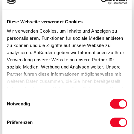
Die Nutzung dieses Formulars ist freiwillig.
Diese Webseite verwendet Cookies
Pflichtfelder (*) sind nötig, um Sie entsprechend
ansprechen zu können. Sollten Sie Ihren Namen nicht
Wir verwenden Cookies, um Inhalte und Anzeigen zu
nennen wollen, so tragen Sie bitte ein Pseudonym ein.
personalisieren, Funktionen für soziale Medien anbieten
Ihr Kontaktwunsch: damit wir reagieren können,
zu können und die Zugriffe auf unsere Website zu
benötigen wir eine Information (Telefon oder E-Mail).
analysieren. Außerdem geben wir Informationen zu Ihrer
Bis zum Absenden werden keine Daten gespeichert.
Verwendung unserer Website an unsere Partner für
Mit dem Absenden (Button „Formular absenden“)
soziale Medien, Werbung und Analysen weiter. Unsere
erfolgt Ihre Einwilligung, dass die verantwortliche
Partner führen diese Informationen möglicherweise mit
Stelle diese Informationen erhält, verarbeitet und für
weiteren Daten zusammen, die Sie ihnen bereitgestellt
diesen Zweck nutzt. Weitere Informationen zu Ihren
haben oder die sie im Rahmen Ihrer Nutzung der Dienste
Rechten finden Sie unter "
Datenschutz
".
gesammelt haben.
Einwilligungsauswahl
Notwendig
Captcha
*
Präferenzen