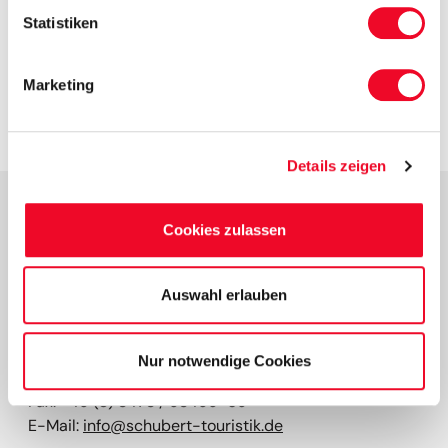
Statistiken
Formular absenden
Marketing
Details zeigen
Cookies zulassen
Kontakt
SCHUBERT TOURISTIK GMBH
Auswahl erlauben
Taubenstr. 8
06449 Aschersleben
Nur notwendige Cookies
Tel:
+49 (0) 3473 / 22666-0
Fax: +49 (0) 3473 / 93499-69
E-Mail:
info@schubert-touristik.de